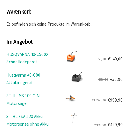
Warenkorb
Es befinden sich keine Produkte im Warenkorb.
Im Angebot
HUSQVARNA 40-C500X
€
149,00
€
159,00
Schnellladegerät
Ursprünglicher
Aktueller
Preis
Preis
Husqvarna 40-C80
war:
ist:
€
55,90
€
59,90
Akkuladegerät
Ursprünglicher
Aktueller
€159,00
€149,00.
Preis
Preis
STIHL MS 300 C-M
war:
ist:
€
999,90
€
1.249,00
Motorsäge
Ursprünglicher
Aktueller
€59,90
€55,90.
Preis
Preis
STIHL FSA 120 Akku-
war:
ist:
Motorsense ohne Akku
€
419,90
€
499,00
€1.249,00
€999,90.
Ursprünglicher
Aktueller