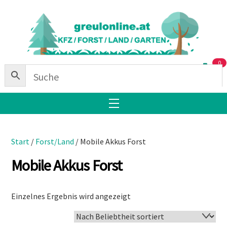
Skip
Back
to
To
content
Top
0
Menu
Start
/
Forst/Land
/ Mobile Akkus Forst
Mobile Akkus Forst
Einzelnes Ergebnis wird angezeigt