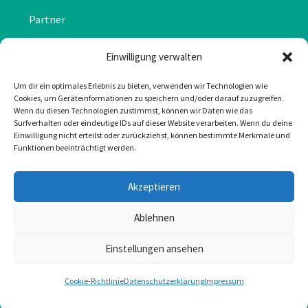
Partner
Chronik
Einwilligung verwalten
Datenschutzerklärung
Um dir ein optimales Erlebnis zu bieten, verwenden wir Technologien wie
Cookies, um Geräteinformationen zu speichern und/oder darauf zuzugreifen.
Impressum
Wenn du diesen Technologien zustimmst, können wir Daten wie das
Surfverhalten oder eindeutige IDs auf dieser Website verarbeiten. Wenn du deine
Cookie-Richtlinie (EU)
Einwilligung nicht erteilst oder zurückziehst, können bestimmte Merkmale und
Funktionen beeinträchtigt werden.
KONTAKT
Akzeptieren
Mail: office@greulonline.at
Ablehnen
Tel: +43 2755 7272
Einstellungen ansehen
Texing 20, 3242 Texing
Cookie-Richtlinie
Datenschutzerklärung
Impressum
Greul auf Facebook