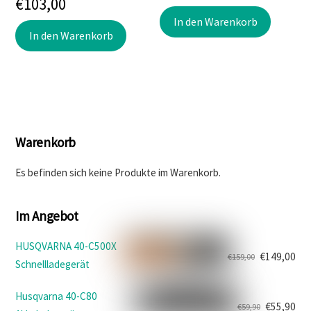
€
103,00
In den Warenkorb
In den Warenkorb
Warenkorb
Es befinden sich keine Produkte im Warenkorb.
Im Angebot
HUSQVARNA 40-C500X
€
149,00
€
159,00
Schnellladegerät
Ursprünglicher
Aktueller
Preis
Preis
Husqvarna 40-C80
war:
ist:
€
55,90
€
59,90