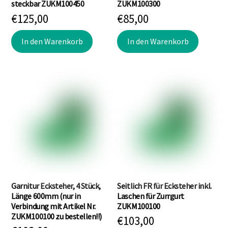
gewählt
steckbar ZUKM100450
ZUKM100300
werden
€
125,00
€
85,00
In den Warenkorb
In den Warenkorb
Garnitur Ecksteher, 4 Stück,
Seitlich FR für Ecksteher inkl.
Länge 600mm (nur in
Laschen für Zurrgurt
Verbindung mit Artikel Nr.
ZUKM100100
ZUKM100100 zu bestellen!!)
€
103,00