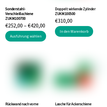
Sonderstahl-
Doppelt wirkende Zylinder
Verschleißschiene
ZUKM100500
ZUKM100700
€
310,00
Preisspanne:
€
252,00
–
€
420,00
€252,00
In den Warenkorb
Dieses
Ausführung wählen
bis
Produkt
€420,00
weist
mehrere
Varianten
auf.
Die
Optionen
können
auf
der
Produktseite
Rückwand nach vorne
Lasche für Ackerschiene