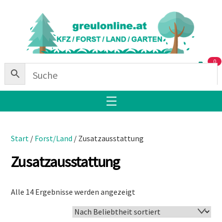
Skip
Back
to
To
content
Top
0
Menu
Start
/
Forst/Land
/ Zusatzausstattung
Zusatzausstattung
Nach
Alle 14 Ergebnisse werden angezeigt
Beliebtheit
sortiert