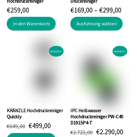
gewählt
Hochdruckreiniger
Druckreiniger
Prei
werden
€
259,00
€
169,00
–
€
299,00
€169
Dieses
In den Warenkorb
Ausführung wählen
bis
Produk
€299
weist
mehre
Varian
ANGEBOT!
ANGEBOT!
auf.
Die
Optio
könne
auf
der
Produk
KRÄNZLE Hochdruckreiniger
IPC Heißwasser
gewäh
Quickly
Hochdruckreiniger PW-C40
D1915P4-T
Ursprünglicher
Aktueller
werde
€
499,00
€
649,00
Ursprünglich
Aktu
€
2.290,00
Preis
Preis
€
2.723,00