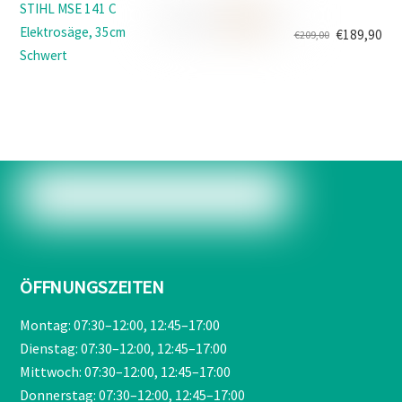
war:
ist:
STIHL MSE 141 C
€499,00
€419,90.
Elektrosäge, 35cm
€
189,90
€
209,00
Ursprünglicher
Aktueller
Schwert
Preis
Preis
war:
ist:
€209,00
€189,90.
ÖFFNUNGSZEITEN
Montag: 07:30–12:00, 12:45–17:00
Dienstag: 07:30–12:00, 12:45–17:00
Mittwoch: 07:30–12:00, 12:45–17:00
Donnerstag: 07:30–12:00, 12:45–17:00