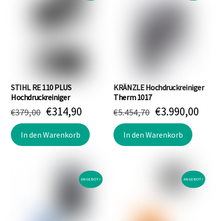
STIHL RE 110 PLUS
KRÄNZLE Hochdruckreiniger
Hochdruckreiniger
Therm 1017
Ursprünglicher
Aktueller
Ursprünglich
Aktu
€
314,90
€
3.990,00
€
379,00
€
5.454,70
Preis
Preis
Preis
Prei
war:
ist:
war:
ist:
In den Warenkorb
In den Warenkorb
€379,00
€314,90.
€5.454,70
€3.9
ANGEBOT!
ANGEBOT!