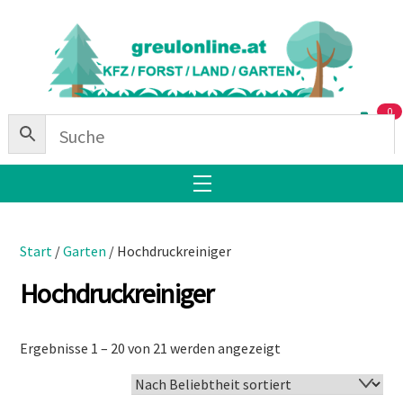
Skip
Back
to
To
content
Top
0
Menu
Start
/
Garten
/ Hochdruckreiniger
Hochdruckreiniger
Nach
Ergebnisse 1 – 20 von 21 werden angezeigt
Beliebtheit
sortiert