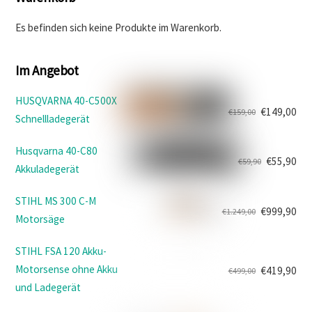
Es befinden sich keine Produkte im Warenkorb.
Im Angebot
HUSQVARNA 40-C500X
€
149,00
€
159,00
Schnellladegerät
Ursprünglicher
Aktueller
Preis
Preis
Husqvarna 40-C80
war:
ist:
€
55,90
€
59,90
Akkuladegerät
Ursprünglicher
Aktueller
€159,00
€149,00.
Preis
Preis
STIHL MS 300 C-M
war:
ist:
€
999,90
€
1.249,00
Motorsäge
Ursprünglicher
Aktueller
€59,90
€55,90.
Preis
Preis
STIHL FSA 120 Akku-
war:
ist:
Motorsense ohne Akku
€
419,90
€
499,00
€1.249,00
€999,90.
Ursprünglicher
Aktueller
und Ladegerät
Preis
Preis