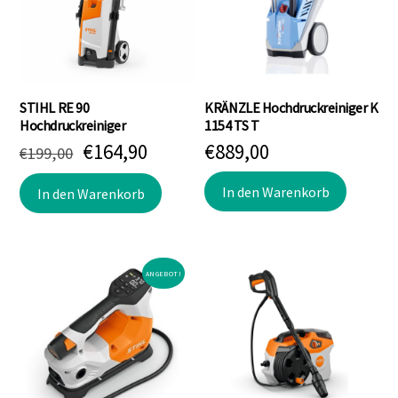
STIHL RE 90
KRÄNZLE Hochdruckreiniger K
Hochdruckreiniger
1154 TS T
Ursprünglicher
Aktueller
€
164,90
€
889,00
€
199,00
Preis
Preis
In den Warenkorb
war:
ist:
In den Warenkorb
€199,00
€164,90.
ANGEBOT!