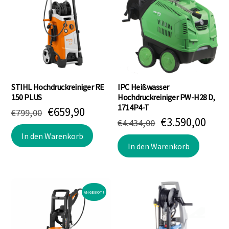
STIHL Hochdruckreiniger RE
IPC Heißwasser
150 PLUS
Hochdruckreiniger PW-H28 D,
1714P4-T
Ursprünglicher
Aktueller
€
659,90
€
799,00
Ursprünglich
Aktu
€
3.590,00
Preis
Preis
€
4.434,00
Preis
Prei
war:
ist:
In den Warenkorb
war:
ist:
In den Warenkorb
€799,00
€659,90.
€4.434,00
€3.5
ANGEBOT!