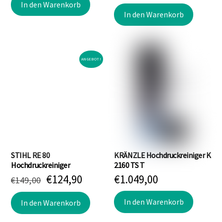
Preis
Prei
war:
ist:
In den Warenkorb
war:
ist:
In den Warenkorb
€649,00
€499,00.
€2.723,00
€2.2
ANGEBOT!
STIHL RE 80
KRÄNZLE Hochdruckreiniger K
Hochdruckreiniger
2160 TS T
Ursprünglicher
Aktueller
€
124,90
€
1.049,00
€
149,00
Preis
Preis
In den Warenkorb
war:
ist:
In den Warenkorb
€149,00
€124,90.