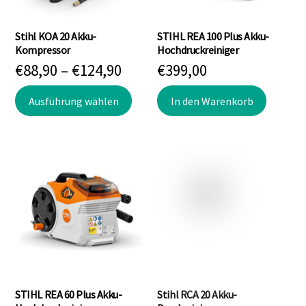
Stihl KOA 20 Akku-
STIHL REA 100 Plus Akku-
Kompressor
Hochdruckreiniger
Preisspanne:
€
88,90
–
€
124,90
€
399,00
€88,90
Dieses
Ausführung wählen
In den Warenkorb
bis
Produkt
€124,90
weist
mehrere
Varianten
auf.
Die
Optionen
können
auf
der
Produktseite
STIHL REA 60 Plus Akku-
Stihl RCA 20 Akku-