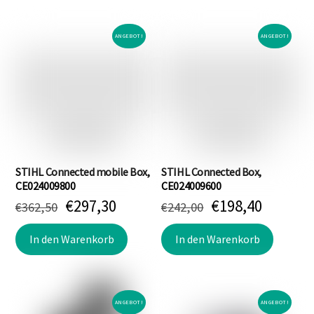
ANGEBOT!
ANGEBOT!
STIHL Connected mobile Box,
STIHL Connected Box,
CE024009800
CE024009600
Ursprünglicher
Aktueller
Ursprünglicher
Aktuell
€
297,30
€
198,40
€
362,50
€
242,00
Preis
Preis
Preis
Preis
war:
ist:
war:
ist:
In den Warenkorb
In den Warenkorb
€362,50
€297,30.
€242,00
€198,40
ANGEBOT!
ANGEBOT!