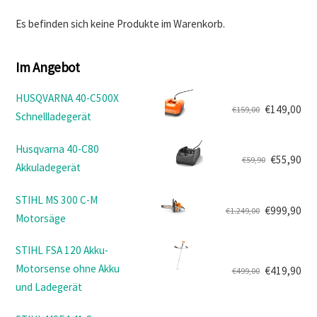
Es befinden sich keine Produkte im Warenkorb.
Im Angebot
HUSQVARNA 40-C500X
€
149,00
€
159,00
Schnellladegerät
Ursprünglicher
Aktueller
Preis
Preis
Husqvarna 40-C80
war:
ist:
€
55,90
€
59,90
Akkuladegerät
Ursprünglicher
Aktueller
€159,00
€149,00.
Preis
Preis
STIHL MS 300 C-M
war:
ist:
€
999,90
€
1.249,00
Motorsäge
Ursprünglicher
Aktueller
€59,90
€55,90.
Preis
Preis
STIHL FSA 120 Akku-
war:
ist:
Motorsense ohne Akku
€
419,90
€
499,00
€1.249,00
€999,90.
Ursprünglicher
Aktueller
und Ladegerät
Preis
Preis
war:
ist: