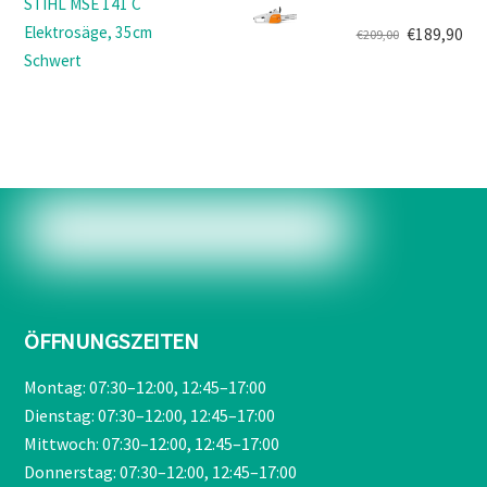
STIHL MSE 141 C
€499,00
€419,90.
Elektrosäge, 35cm
€
189,90
€
209,00
Ursprünglicher
Aktueller
Schwert
Preis
Preis
war:
ist:
€209,00
€189,90.
ÖFFNUNGSZEITEN
Montag: 07:30–12:00, 12:45–17:00
Dienstag: 07:30–12:00, 12:45–17:00
Mittwoch: 07:30–12:00, 12:45–17:00
Donnerstag: 07:30–12:00, 12:45–17:00