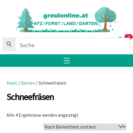
Skip
Back
to
To
content
Top
0
Menu
Start
/
Garten
/ Schneefräsen
Schneefräsen
Nach
Alle 4 Ergebnisse werden angezeigt
Beliebtheit
sortiert