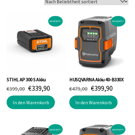
sortiert
ANGEBOT!
ANGEBOT!
STIHL AP 300 S Akku
HUSQVARNA Akku 40-B330X
Ursprünglicher
Aktueller
Ursprünglicher
Aktuell
€
339,90
€
399,90
€
399,00
€
479,00
Preis
Preis
Preis
Preis
war:
ist:
war:
ist:
In den Warenkorb
In den Warenkorb
€399,00
€339,90.
€479,00
€399,90
ANGEBOT!
ANGEBOT!