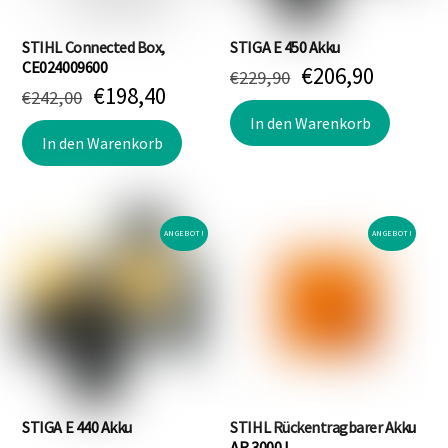
STIHL Connected Box,
STIGA E 450 Akku
CE024009600
Ursprünglicher
Aktuell
€
206,90
€
229,90
Ursprünglicher
Aktueller
€
198,40
€
242,00
Preis
Preis
Preis
Preis
war:
ist:
In den Warenkorb
war:
ist:
In den Warenkorb
€229,90
€206,90
€242,00
€198,40.
ANGEBOT!
ANGEBOT!
STIGA E 440 Akku
STIHL Rückentragbarer Akku
AR 3000 L