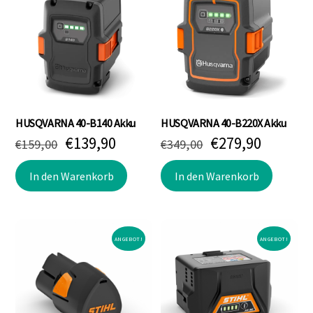
HUSQVARNA 40-B140 Akku
HUSQVARNA 40-B220X Akku
Ursprünglicher
Aktueller
Ursprünglicher
Aktuell
€
139,90
€
279,90
€
159,00
€
349,00
Preis
Preis
Preis
Preis
war:
ist:
war:
ist:
In den Warenkorb
In den Warenkorb
€159,00
€139,90.
€349,00
€279,90
ANGEBOT!
ANGEBOT!