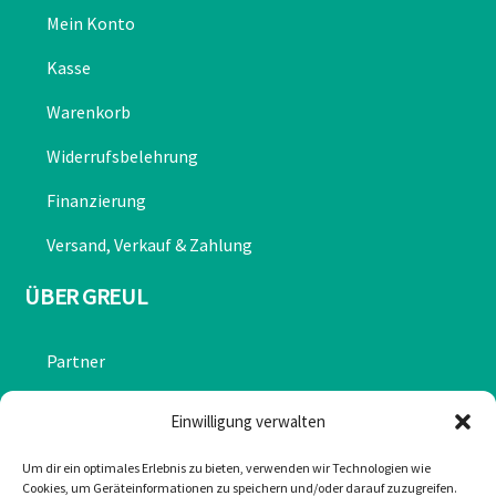
Mein Konto
Kasse
Warenkorb
Widerrufsbelehrung
Finanzierung
Versand, Verkauf & Zahlung
ÜBER GREUL
Partner
Chronik
Einwilligung verwalten
Datenschutzerklärung
Um dir ein optimales Erlebnis zu bieten, verwenden wir Technologien wie
Cookies, um Geräteinformationen zu speichern und/oder darauf zuzugreifen.
Impressum