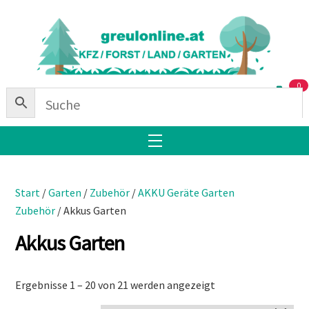
Skip
Back
to
To
content
Top
0
Menu
Start
/
Garten
/
Zubehör
/
AKKU Geräte Garten
Zubehör
/ Akkus Garten
Akkus Garten
Nach
Ergebnisse 1 – 20 von 21 werden angezeigt
Beliebtheit