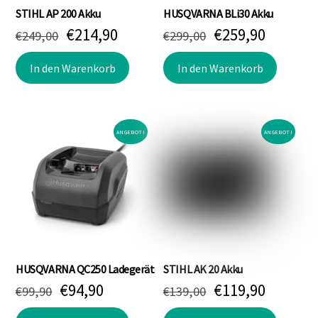
STIHL AP 200 Akku
HUSQVARNA BLi30 Akku
Ursprünglicher
Aktueller
Ursprünglicher
Aktuell
€
214,90
€
259,90
€
249,00
€
299,00
Preis
Preis
Preis
Preis
war:
ist:
war:
ist:
In den Warenkorb
In den Warenkorb
€249,00
€214,90.
€299,00
€259,90
ANGEBOT!
ANGEBOT!
HUSQVARNA QC250 Ladegerät
STIHL AK 20 Akku
Ursprünglicher
Aktueller
Ursprünglicher
Aktuell
€
94,90
€
119,90
€
99,90
€
139,00
Preis
Preis
Preis
Preis