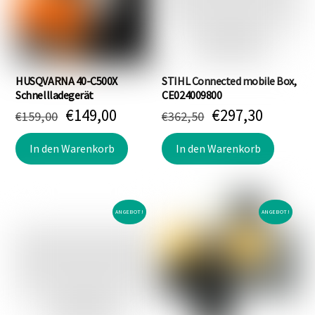
HUSQVARNA 40-C500X
STIHL Connected mobile Box,
Schnellladegerät
CE024009800
Ursprünglicher
Aktueller
Ursprünglicher
Aktuell
€
149,00
€
297,30
€
159,00
€
362,50
Preis
Preis
Preis
Preis
war:
ist:
war:
ist:
In den Warenkorb
In den Warenkorb
€159,00
€149,00.
€362,50
€297,30
ANGEBOT!
ANGEBOT!