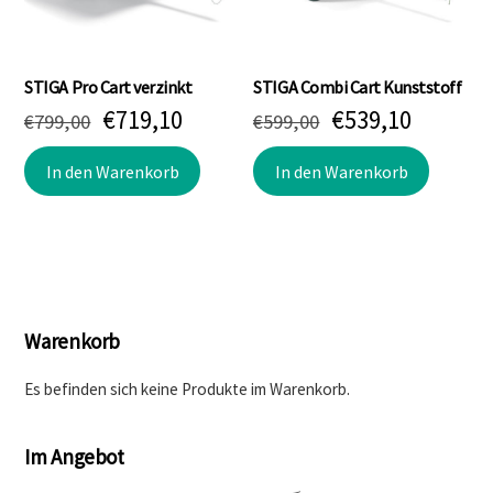
STIGA Pro Cart verzinkt
STIGA Combi Cart Kunststoff
Ursprünglicher
Aktueller
Ursprünglicher
Aktuell
€
719,10
€
539,10
€
799,00
€
599,00
Preis
Preis
Preis
Preis
war:
ist:
war:
ist:
In den Warenkorb
In den Warenkorb
€799,00
€719,10.
€599,00
€539,10
Warenkorb
Es befinden sich keine Produkte im Warenkorb.
Im Angebot