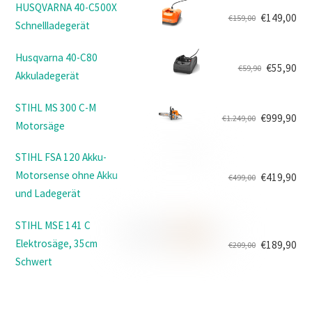
HUSQVARNA 40-C500X
€
149,00
€
159,00
Schnellladegerät
Ursprünglicher
Aktueller
Preis
Preis
Husqvarna 40-C80
war:
ist:
€
55,90
€
59,90
Akkuladegerät
Ursprünglicher
Aktueller
€159,00
€149,00.
Preis
Preis
STIHL MS 300 C-M
war:
ist:
€
999,90
€
1.249,00
Motorsäge
Ursprünglicher
Aktueller
€59,90
€55,90.
Preis
Preis
STIHL FSA 120 Akku-
war:
ist:
Motorsense ohne Akku
€
419,90
€
499,00
€1.249,00
€999,90.
Ursprünglicher
Aktueller
und Ladegerät
Preis
Preis
war:
ist:
STIHL MSE 141 C
€499,00
€419,90.
Elektrosäge, 35cm
€
189,90
€
209,00
Ursprünglicher
Aktueller
Schwert
Preis
Preis
war:
ist:
€209,00
€189,90.