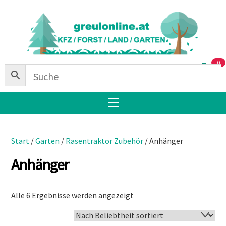
Skip
Back
to
To
content
Top
0
Menu
Start
/
Garten
/
Rasentraktor Zubehör
/ Anhänger
Anhänger
Nach
Alle 6 Ergebnisse werden angezeigt
Beliebtheit
sortiert