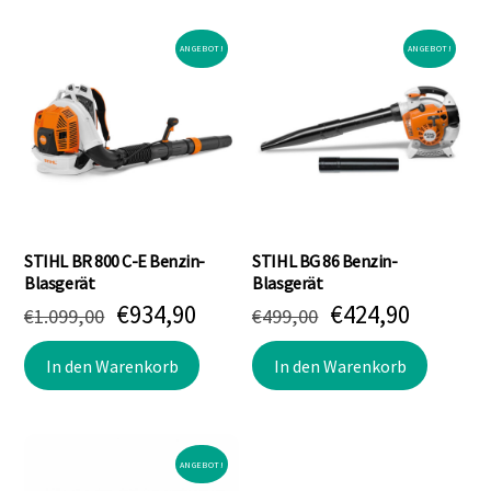
ANGEBOT!
ANGEBOT!
STIHL BR 800 C-E Benzin-
STIHL BG 86 Benzin-
Blasgerät
Blasgerät
Ursprünglicher
Aktueller
Ursprünglicher
Aktuell
€
934,90
€
424,90
€
1.099,00
€
499,00
Preis
Preis
Preis
Preis
war:
ist:
war:
ist:
In den Warenkorb
In den Warenkorb
€1.099,00
€934,90.
€499,00
€424,90
ANGEBOT!