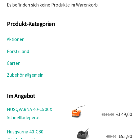
Es befinden sich keine Produkte im Warenkorb.
Produkt-Kategorien
Aktionen
Forst/Land
Garten
Zubehör allgemein
Im Angebot
HUSQVARNA 40-C500X
€
149,00
€
159,00
Schnellladegerät
Ursprünglicher
Aktueller
Preis
Preis
Husqvarna 40-C80
war:
ist:
€
55,90
€
59,90