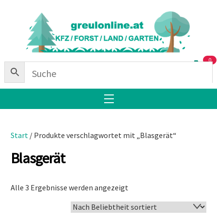
Skip
Back
to
To
content
Top
0
Menu
Start
/ Produkte verschlagwortet mit „Blasgerät“
Blasgerät
Nach
Alle 3 Ergebnisse werden angezeigt
Beliebtheit
sortiert