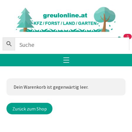
Skip
Back
to
To
content
Top
0
Menu
Dein Warenkorb ist gegenwärtig leer.
Zurück zum Shop