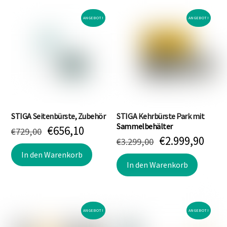
ANGEBOT!
ANGEBOT!
STIGA Seitenbürste, Zubehör
STIGA Kehrbürste Park mit
Sammelbehälter
Ursprünglicher
Aktueller
€
656,10
€
729,00
Ursprünglich
Aktu
€
2.999,90
Preis
Preis
€
3.299,00
Preis
Prei
war:
ist:
In den Warenkorb
war:
ist:
In den Warenkorb
€729,00
€656,10.
€3.299,00
€2.9
ANGEBOT!
ANGEBOT!