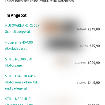
Es befinden sich keine Produkte im Warenkorb.
Im Angebot
HUSQVARNA 40-C500X
€
149,00
€
159,00
Schnellladegerät
Ursprünglicher
Aktueller
Preis
Preis
Husqvarna 40-C80
war:
ist:
€
55,90
€
59,90
Akkuladegerät
Ursprünglicher
Aktueller
€159,00
€149,00.
Preis
Preis
STIHL MS 300 C-M
war:
ist:
€
999,90
€
1.249,00
Motorsäge
Ursprünglicher
Aktueller
€59,90
€55,90.
Preis
Preis
STIHL FSA 120 Akku-
war:
ist:
Motorsense ohne Akku
€
419,90
€
499,00
€1.249,00
€999,90.
Ursprünglicher
Aktueller
und Ladegerät
Preis
Preis
war:
ist:
STIHL MSE 141 C
€499,00
€419,90.
Elektrosäge, 35cm