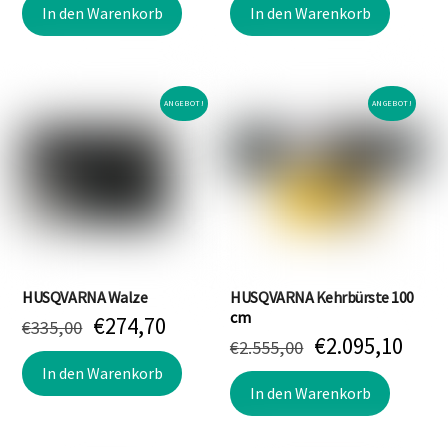
war:
ist:
war:
ist:
In den Warenkorb
In den Warenkorb
€412,50
€349,90.
€2.145,00
€1.9
ANGEBOT!
ANGEBOT!
HUSQVARNA Walze
HUSQVARNA Kehrbürste 100
cm
Ursprünglicher
Aktueller
€
274,70
€
335,00
Ursprünglich
Aktu
€
2.095,10
Preis
Preis
€
2.555,00
Preis
Prei
war:
ist:
In den Warenkorb
war:
ist:
In den Warenkorb
€335,00
€274,70.
€2.555,00
€2.0