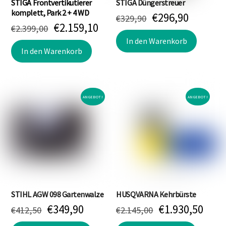
STIGA Frontvertikutierer
STIGA Düngerstreuer
komplett, Park 2 + 4 WD
Ursprünglicher
Aktuell
€
296,90
€
329,90
Ursprünglicher
Aktueller
€
2.159,10
€
2.399,00
Preis
Preis
Preis
Preis
war:
ist:
In den Warenkorb
war:
ist:
In den Warenkorb
€329,90
€296,90
€2.399,00
€2.159,10.
ANGEBOT!
ANGEBOT!
STIHL AGW 098 Gartenwalze
HUSQVARNA Kehrbürste
Ursprünglicher
Aktueller
Ursprünglich
Aktu
€
349,90
€
1.930,50
€
412,50
€
2.145,00
Preis
Preis
Preis
Prei