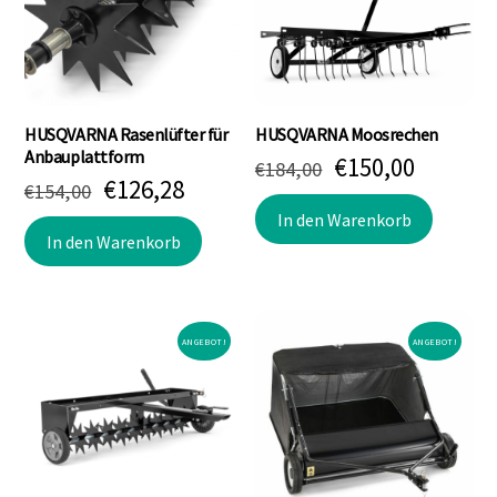
HUSQVARNA Rasenlüfter für
HUSQVARNA Moosrechen
Anbauplattform
Ursprünglicher
Aktuell
€
150,00
€
184,00
Ursprünglicher
Aktueller
€
126,28
€
154,00
Preis
Preis
Preis
Preis
war:
ist:
In den Warenkorb
war:
ist:
In den Warenkorb
€184,00
€150,00
€154,00
€126,28.
ANGEBOT!
ANGEBOT!