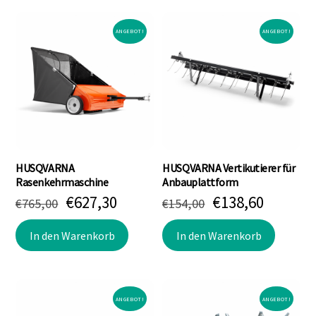
ANGEBOT!
ANGEBOT!
HUSQVARNA
HUSQVARNA Vertikutierer für
Rasenkehrmaschine
Anbauplattform
Ursprünglicher
Aktueller
Ursprünglicher
Aktuell
€
627,30
€
138,60
€
765,00
€
154,00
Preis
Preis
Preis
Preis
war:
ist:
war:
ist:
In den Warenkorb
In den Warenkorb
€765,00
€627,30.
€154,00
€138,60
ANGEBOT!
ANGEBOT!