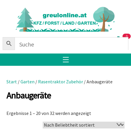
Skip
Back
to
To
content
Top
0
Menu
Start
/
Garten
/
Rasentraktor Zubehör
/ Anbaugeräte
Anbaugeräte
Nach
Ergebnisse 1 – 20 von 32 werden angezeigt
Beliebtheit
sortiert