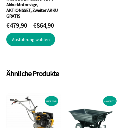
gewählt
Akku-Motorsäge,
AKTIONSSET, Zweiter AKKU
werden
GRATIS
Preisspanne:
€
479,90
–
€
864,90
€479,90
Dieses
Ausführung wählen
bis
Produkt
weist
€864,90
mehrere
Varianten
Ähnliche Produkte
auf.
Die
Optionen
können
ANGEBOT!
ANGEBOT!
auf
der
Produktseite
gewählt