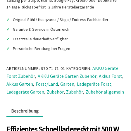
Zahlung per Stripe, Klarna, Google Pay, Kredit- oder Debitkarte
Menge
14 Tage Rückgabefrist · 2 Jahre Herstellergarantie
Original Stihl / Husqvarna / Stiga / Endress Fachhändler
Garantie & Service in Österreich
Ersatzteile dauerhaft verfügbar
Persönliche Beratung bei Fragen
AKKU Geräte
ARTIKELNUMMER:
970 71 71‑01
KATEGORIEN:
Forst Zubehör
AKKU Geräte Garten Zubehör
Akkus Forst
,
,
,
Akkus Garten
Forst/Land
Garten
Ladegeräte Forst
,
,
,
,
Ladegeräte Garten
Zubehör
Zubehör
Zubehör allgemein
,
,
,
Beschreibung
Effizientes Schnellladegerät mit 500 W