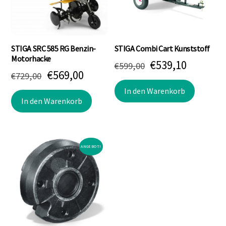
werden
STIGA SRC 585 RG Benzin-
STIGA Combi Cart Kunststoff
Motorhacke
Ursprünglicher
Aktuell
€
539,10
€
599,00
Ursprünglicher
Aktueller
€
569,00
€
729,00
Preis
Preis
Preis
Preis
In den Warenkorb
war:
ist:
In den Warenkorb
war:
ist:
€599,00
€539,10.
€729,00
€569,00.
ANGEBOT!