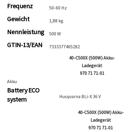
Frequenz
50-60 Hz
Gewicht
1,88 kg
Nennleistung
500 W
GTIN-13/EAN
7333377465282
40-C500X (500W) Akku-
Ladegerät
970 71 71‑01
Akku
Battery ECO
Husqvarna BLi-X 36 V
system
40-C500X (500W) Akku-
Ladegerät
970 71 71‑01