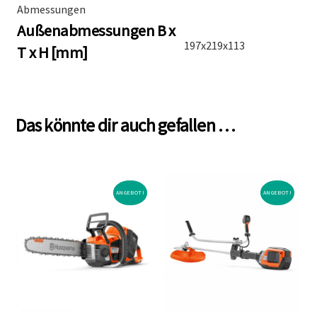
Abmessungen
Außenabmessungen B x
197x219x113
T x H [mm]
Das könnte dir auch gefallen …
ANGEBOT!
ANGEBOT!