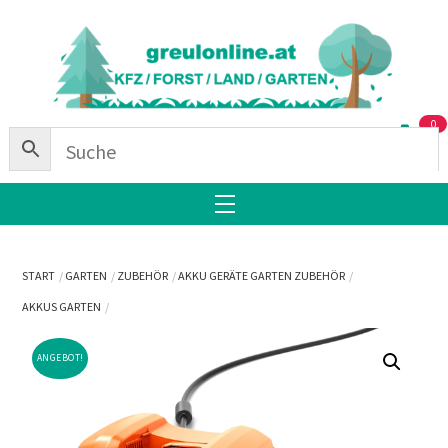
Skip
Back
to
To
content
Top
0
Menu
START
GARTEN
ZUBEHÖR
AKKU GERÄTE GARTEN ZUBEHÖR
AKKUS GARTEN
ANGEBOT!