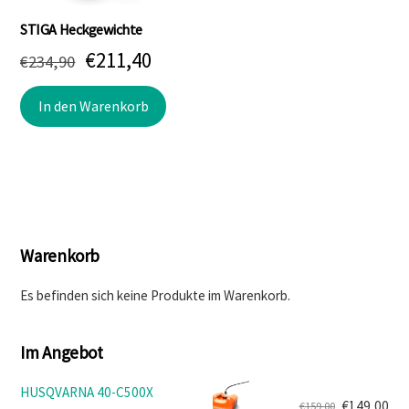
STIGA Heckgewichte
Ursprünglicher
Aktueller
€
211,40
€
234,90
Preis
Preis
In den Warenkorb
war:
ist:
€234,90
€211,40.
Warenkorb
Es befinden sich keine Produkte im Warenkorb.
Im Angebot
HUSQVARNA 40-C500X
€
149,00
€
159,00