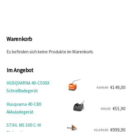
€329,90
€296,90.
Warenkorb
Es befinden sich keine Produkte im Warenkorb.
Im Angebot
HUSQVARNA 40-C500X
€
149,00
€
159,00
Schnellladegerät
Ursprünglicher
Aktueller
Preis
Preis
Husqvarna 40-C80
war:
ist:
€
55,90
€
59,90
Akkuladegerät
Ursprünglicher
Aktueller
€159,00
€149,00.
Preis
Preis
STIHL MS 300 C-M
war:
ist:
€
999,90
€
1.249,00