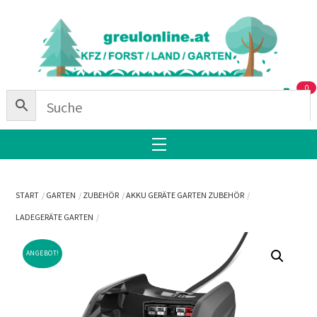
Skip
Back
to
To
content
Top
0
Menu
START
GARTEN
ZUBEHÖR
AKKU GERÄTE GARTEN ZUBEHÖR
LADEGERÄTE GARTEN
ANGEBOT!