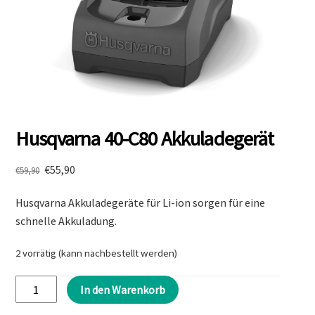
Husqvarna 40-C80 Akkuladegerät
Ursprünglicher
Aktueller
€
55,90
€
59,90
Preis
Preis
Husqvarna Akkuladegeräte für Li-ion sorgen für eine
war:
ist:
€59,90
€55,90.
schnelle Akkuladung.
2 vorrätig (kann nachbestellt werden)
Husqvarna
In den Warenkorb
40-