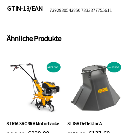
GTIN-13/EAN
7392930543850
7333377755611
Ähnliche Produkte
ANGEBOT!
ANGEBOT!
STIGA SRC 36 V Motorhacke
STIGA Deflektor A