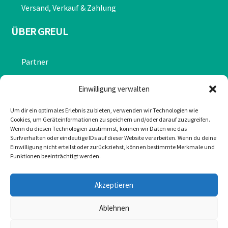
Versand, Verkauf & Zahlung
ÜBER GREUL
Partner
Chronik
Einwilligung verwalten
Datenschutzerklärung
Um dir ein optimales Erlebnis zu bieten, verwenden wir Technologien wie
Cookies, um Geräteinformationen zu speichern und/oder darauf zuzugreifen.
Impressum
Wenn du diesen Technologien zustimmst, können wir Daten wie das
Surfverhalten oder eindeutige IDs auf dieser Website verarbeiten. Wenn du deine
Cookie-Richtlinie (EU)
Einwilligung nicht erteilst oder zurückziehst, können bestimmte Merkmale und
Funktionen beeinträchtigt werden.
KONTAKT
Akzeptieren
Mail: office@greulonline.at
Ablehnen
Tel: +43 2755 7272