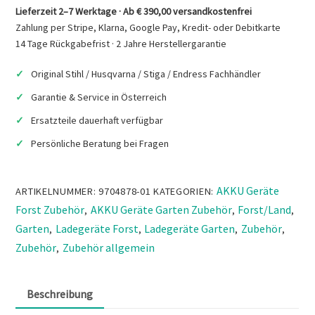
C80
Lieferzeit 2–7 Werktage · Ab € 390,00 versandkostenfrei
Akkuladegerät
Zahlung per Stripe, Klarna, Google Pay, Kredit- oder Debitkarte
Menge
14 Tage Rückgabefrist · 2 Jahre Herstellergarantie
Original Stihl / Husqvarna / Stiga / Endress Fachhändler
Garantie & Service in Österreich
Ersatzteile dauerhaft verfügbar
Persönliche Beratung bei Fragen
AKKU Geräte
ARTIKELNUMMER:
9704878-01
KATEGORIEN:
Forst Zubehör
AKKU Geräte Garten Zubehör
Forst/Land
,
,
,
Garten
Ladegeräte Forst
Ladegeräte Garten
Zubehör
,
,
,
,
Zubehör
Zubehör allgemein
,
Beschreibung