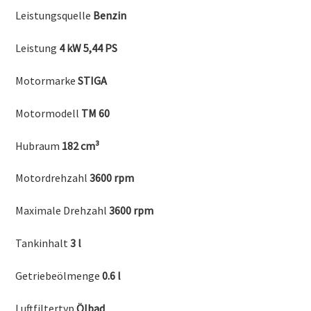
Leistungsquelle
Benzin
Leistung
4 kW 5,44 PS
Motormarke
STIGA
Motormodell
TM 60
Hubraum
182 cm³
Motordrehzahl
3600 rpm
Maximale Drehzahl
3600 rpm
Tankinhalt
3 l
Getriebeölmenge
0.6 l
Luftfiltertyp
Ölbad