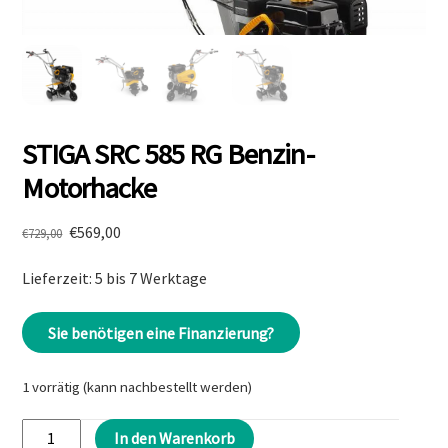
STIGA SRC 585 RG Benzin-
Motorhacke
Ursprünglicher
Aktueller
€
569,00
€
729,00
Preis
Preis
Lieferzeit: 5 bis 7 Werktage
war:
ist:
€729,00
€569,00.
Sie benötigen eine Finanzierung?
1 vorrätig (kann nachbestellt werden)
STIGA
In den Warenkorb