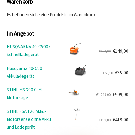
Warenkorb
Es befinden sich keine Produkte im Warenkorb.
Im Angebot
HUSQVARNA 40-C500X
€
149,00
€
159,00
Schnellladegerät
Ursprünglicher
Aktueller
Preis
Preis
Husqvarna 40-C80
war:
ist:
€
55,90
€
59,90
Akkuladegerät
Ursprünglicher
Aktueller
€159,00
€149,00.
Preis
Preis
STIHL MS 300 C-M
war:
ist:
€
999,90
€
1.249,00
Motorsäge
Ursprünglicher
Aktueller
€59,90
€55,90.
Preis
Preis
STIHL FSA 120 Akku-
war:
ist:
Motorsense ohne Akku
€
419,90
€
499,00
€1.249,00
€999,90.
Ursprünglicher
Aktueller
und Ladegerät
Preis
Preis