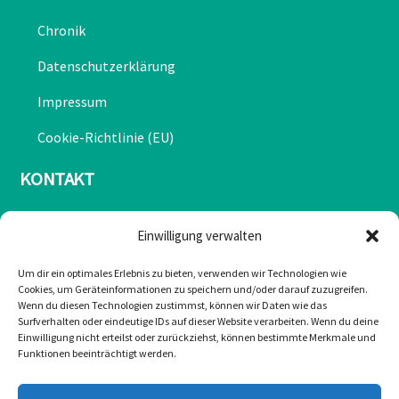
Chronik
Datenschutzerklärung
Impressum
Cookie-Richtlinie (EU)
KONTAKT
Mail: office@greulonline.at
Einwilligung verwalten
Tel: +43 2755 7272
Um dir ein optimales Erlebnis zu bieten, verwenden wir Technologien wie
Cookies, um Geräteinformationen zu speichern und/oder darauf zuzugreifen.
Texing 20, 3242 Texing
Wenn du diesen Technologien zustimmst, können wir Daten wie das
Surfverhalten oder eindeutige IDs auf dieser Website verarbeiten. Wenn du deine
Greul auf Facebook
Einwilligung nicht erteilst oder zurückziehst, können bestimmte Merkmale und
Funktionen beeinträchtigt werden.