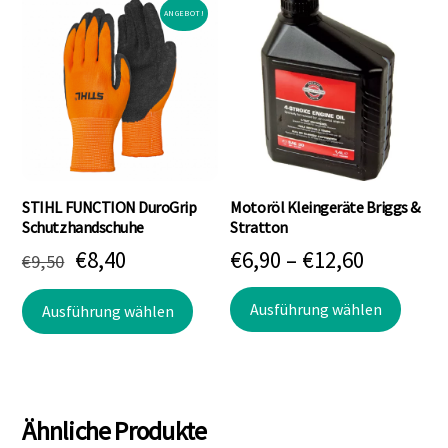
ANGEBOT!
STIHL FUNCTION DuroGrip
Motoröl Kleingeräte Briggs &
Schutzhandschuhe
Stratton
Ursprünglicher
Aktueller
Preissp
€
8,40
€
6,90
–
€
12,60
€
9,50
Preis
Preis
€6,90
Dieses
Dieses
Ausführung wählen
Ausführung wählen
war:
ist:
bis
Produk
Produkt
weist
weist
€9,50
€8,40.
€12,60
mehre
mehrere
Varian
Varianten
Ähnliche Produkte
auf.
auf.