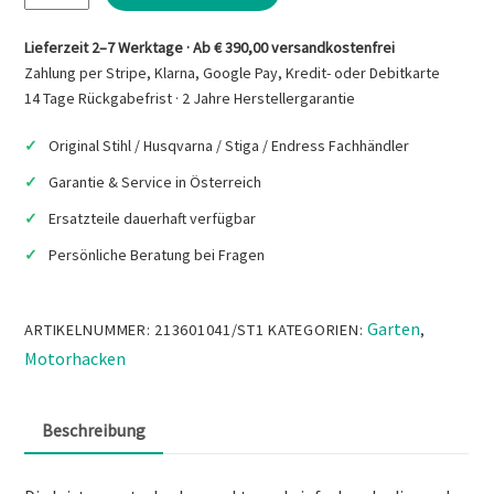
SRC
585
Lieferzeit 2–7 Werktage · Ab € 390,00 versandkostenfrei
RG
Zahlung per Stripe, Klarna, Google Pay, Kredit- oder Debitkarte
Benzin-
14 Tage Rückgabefrist · 2 Jahre Herstellergarantie
Motorhacke
Original Stihl / Husqvarna / Stiga / Endress Fachhändler
Menge
Garantie & Service in Österreich
Ersatzteile dauerhaft verfügbar
Persönliche Beratung bei Fragen
Garten
ARTIKELNUMMER:
213601041/ST1
KATEGORIEN:
,
Motorhacken
Beschreibung