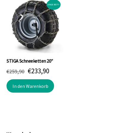
ANGEBOT!
STIGA Schneeketten 20″
Ursprünglicher
Aktueller
€
233,90
€
259,90
Preis
Preis
In den Warenkorb
war:
ist:
€259,90
€233,90.