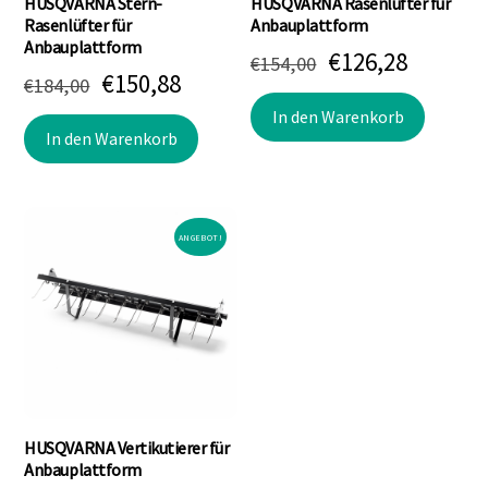
HUSQVARNA Stern-
HUSQVARNA Rasenlüfter für
Rasenlüfter für
Anbauplattform
Anbauplattform
Ursprünglicher
Aktuell
€
126,28
€
154,00
Ursprünglicher
Aktueller
€
150,88
€
184,00
Preis
Preis
Preis
Preis
In den Warenkorb
war:
ist:
In den Warenkorb
war:
ist:
€154,00
€126,28
€184,00
€150,88.
ANGEBOT!
HUSQVARNA Vertikutierer für
Anbauplattform