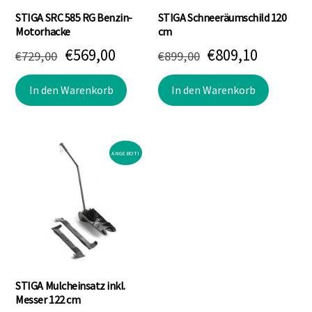
STIGA SRC 585 RG Benzin-
STIGA Schneeräumschild 120
Motorhacke
cm
Ursprünglicher
Aktueller
Ursprünglicher
Aktuell
€
569,00
€
809,10
€
729,00
€
899,00
Preis
Preis
Preis
Preis
In den Warenkorb
In den Warenkorb
war:
ist:
war:
ist:
€729,00
€569,00.
€899,00
€809,10.
ANGEBOT!
STIGA Mulcheinsatz inkl.
Messer 122 cm