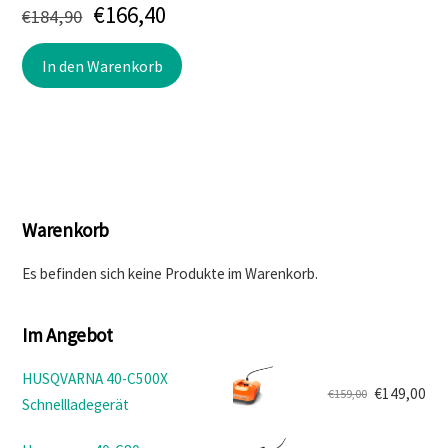
Ursprünglicher
Aktueller
€
166,40
€
184,90
Preis
Preis
In den Warenkorb
war:
ist:
€184,90
€166,40.
Warenkorb
Es befinden sich keine Produkte im Warenkorb.
Im Angebot
HUSQVARNA 40-C500X
€
149,00
€
159,00
Schnellladegerät
Ursprünglicher
Aktueller
Preis
Preis