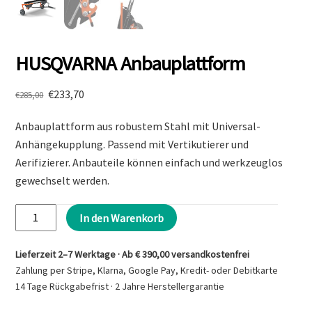
HUSQVARNA Anbauplattform
Ursprünglicher
Aktueller
€
233,70
€
285,00
Preis
Preis
Anbauplattform aus robustem Stahl mit Universal-
war:
ist:
€285,00
€233,70.
Anhängekupplung. Passend mit Vertikutierer und
Aerifizierer. Anbauteile können einfach und werkzeuglos
gewechselt werden.
HUSQVARNA
In den Warenkorb
Anbauplattform
Menge
Lieferzeit 2–7 Werktage · Ab € 390,00 versandkostenfrei
Zahlung per Stripe, Klarna, Google Pay, Kredit- oder Debitkarte
14 Tage Rückgabefrist · 2 Jahre Herstellergarantie