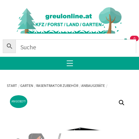
Skip
Back
to
To
content
Top
0
Menu
START
GARTEN
RASENTRAKTOR ZUBEHÖR
ANBAUGERÄTE
ANGEBOT!