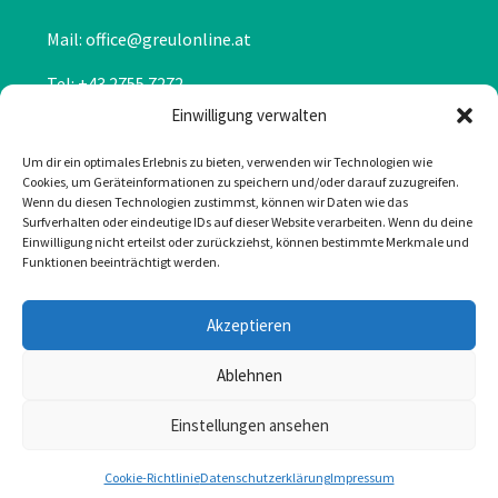
Mail: office@greulonline.at
Tel: +43 2755 7272
Einwilligung verwalten
Texing 20, 3242 Texing
Um dir ein optimales Erlebnis zu bieten, verwenden wir Technologien wie
Greul auf Facebook
Cookies, um Geräteinformationen zu speichern und/oder darauf zuzugreifen.
Wenn du diesen Technologien zustimmst, können wir Daten wie das
Surfverhalten oder eindeutige IDs auf dieser Website verarbeiten. Wenn du deine
Einwilligung nicht erteilst oder zurückziehst, können bestimmte Merkmale und
Funktionen beeinträchtigt werden.
Akzeptieren
Ablehnen
Einstellungen ansehen
Cookie-Richtlinie
Datenschutzerklärung
Impressum