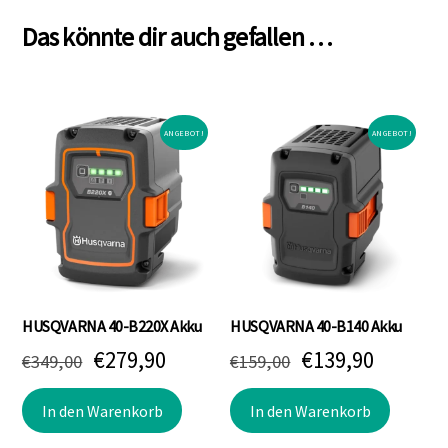
Das könnte dir auch gefallen …
ANGEBOT!
ANGEBOT!
HUSQVARNA 40-B220X Akku
HUSQVARNA 40-B140 Akku
Ursprünglicher
Aktueller
Ursprünglicher
Aktuell
€
279,90
€
139,90
€
349,00
€
159,00
Preis
Preis
Preis
Preis
In den Warenkorb
In den Warenkorb
war:
ist:
war:
ist: