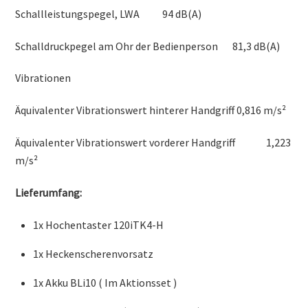
Schallleistungspegel, LWA 94 dB(A)
Schalldruckpegel am Ohr der Bedienperson 81,3 dB(A)
Vibrationen
Äquivalenter Vibrationswert hinterer Handgriff 0,816 m/s²
Äquivalenter Vibrationswert vorderer Handgriff 1,223
m/s²
Lieferumfang:
1x Hochentaster 120iTK4-H
1x Heckenscherenvorsatz
1x Akku BLi10 ( Im Aktionsset )