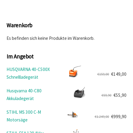
Warenkorb
Es befinden sich keine Produkte im Warenkorb.
Im Angebot
HUSQVARNA 40-C500X
€
149,00
€
159,00
Schnellladegerät
Ursprünglicher
Aktueller
Preis
Preis
Husqvarna 40-C80
war:
ist:
€
55,90
€
59,90
Akkuladegerät
Ursprünglicher
Aktueller
€159,00
€149,00.
Preis
Preis
STIHL MS 300 C-M
war:
ist:
€
999,90
€
1.249,00
Motorsäge
Ursprünglicher
Aktueller
€59,90
€55,90.
Preis
Preis