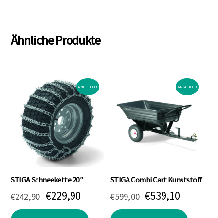
€349,00
€279,90.
€159,00
€139,90
Ähnliche Produkte
ANGEBOT!
ANGEBOT!
STIGA Schneekette 20″
STIGA Combi Cart Kunststoff
Ursprünglicher
Aktueller
Ursprünglicher
Aktuell
€
229,90
€
539,10
€
242,90
€
599,00
Preis
Preis
Preis
Preis