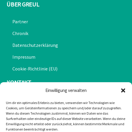
ÜBER GREUL
Partner
Chronik
Datenschutzerklärung
Impressum
Cookie-Richtlinie (EU)
KONTAKT
Einwilligung verwalten
Mail: office@greulonline.at
Um dir ein optimales Erlebnis zu bieten, verwenden wir Technologien wie
Cookies, um Geräteinformationen zu speichern und/oder darauf zuzugreifen.
Tel: +43 2755 7272
Wenn du diesen Technologien zustimmst, können wir Daten wie das
Surfverhalten oder eindeutige IDs auf dieser Website verarbeiten. Wenn du deine
Texing 20, 3242 Texing
Einwilligung nicht erteilst oder zurückziehst, können bestimmte Merkmale und
Funktionen beeinträchtigt werden.