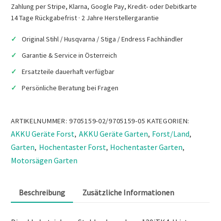
AKKU-
Zahlung per Stripe, Klarna, Google Pay, Kredit- oder Debitkarte
HECKENSCHERE
14 Tage Rückgabefrist · 2 Jahre Herstellergarantie
Menge
Original Stihl / Husqvarna / Stiga / Endress Fachhändler
Garantie & Service in Österreich
Ersatzteile dauerhaft verfügbar
Persönliche Beratung bei Fragen
ARTIKELNUMMER:
9705159-02/9705159-05
KATEGORIEN:
AKKU Geräte Forst
AKKU Geräte Garten
Forst/Land
,
,
,
Garten
Hochentaster Forst
Hochentaster Garten
,
,
,
Motorsägen Garten
Beschreibung
Zusätzliche Informationen