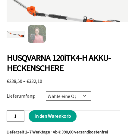
HUSQVARNA 120iTK4-H AKKU-
HECKENSCHERE
Preisspanne:
€
238,50
–
€
332,10
€238,50
bis
Lieferumfang
€332,10
HUSQVARNA
In den Warenkorb
120iTK4-
H
Lieferzeit 2–7 Werktage · Ab € 390,00 versandkostenfrei