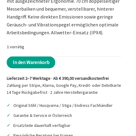
€649,00
€579,90.
mit ausgezeichneter Ergonomie. 70 cm doppelseitiger
Messerbalken und bequemer, verstellbarer, hinterer
Handgriff. Keine direkten Emissionen sowie geringe
Geräusch- und Vibrationspegel ermöglichen optimale
Arbeitsbedingungen. Allwetter-Einsatz (IPX4).
1 vorrätig
HUSQVARNA
In den Warenkorb
520iHD60
Akku-
Lieferzeit 2–7 Werktage · Ab € 390,00 versandkostenfrei
Heckenschere
Zahlung per Stripe, Klarna, Google Pay, Kredit- oder Debitkarte
Menge
14 Tage Rückgabefrist · 2 Jahre Herstellergarantie
Original Stihl / Husqvarna / Stiga / Endress Fachhändler
Garantie & Service in Österreich
Ersatzteile dauerhaft verfügbar
Persönliche Beratung bei Fragen