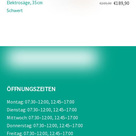
€499,00
€419,90.
Elektrosäge, 35cm
€
189,90
€
209,00
Ursprünglicher
Aktueller
Schwert
Preis
Preis
war:
ist:
€209,00
€189,90.
ÖFFNUNGSZEITEN
Montag: 07:30–12:00, 12:45–17:00
Dienstag: 07:30–12:00, 12:45–17:00
Mittwoch: 07:30–12:00, 12:45–17:00
Donnerstag: 07:30–12:00, 12:45–17:00
Freitag: 07:30–12:00, 12:45–17:00