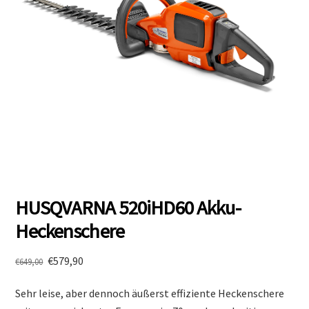
HUSQVARNA 520iHD60 Akku-
Heckenschere
Ursprünglicher
Aktueller
€
579,90
€
649,00
Preis
Preis
Sehr leise, aber dennoch äußerst effiziente Heckenschere
war:
ist: