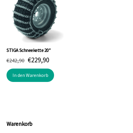
STIGA Schneekette 20″
Ursprünglicher
Aktueller
€
229,90
€
242,90
Preis
Preis
In den Warenkorb
war:
ist:
€242,90
€229,90.
Warenkorb