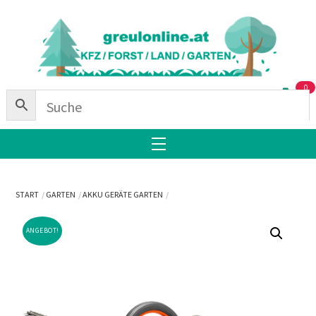
Skip
Back
to
To
content
Top
0
Menu
START
GARTEN
AKKU GERÄTE GARTEN
ANGEBOT!