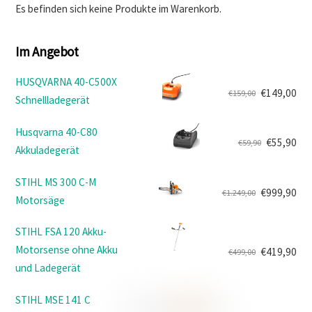
Es befinden sich keine Produkte im Warenkorb.
Im Angebot
HUSQVARNA 40-C500X
€
149,00
€
159,00
Schnellladegerät
Ursprünglicher
Aktueller
Preis
Preis
Husqvarna 40-C80
war:
ist:
€
55,90
€
59,90
Akkuladegerät
Ursprünglicher
Aktueller
€159,00
€149,00.
Preis
Preis
STIHL MS 300 C-M
war:
ist:
€
999,90
€
1.249,00
Motorsäge
Ursprünglicher
Aktueller
€59,90
€55,90.
Preis
Preis
STIHL FSA 120 Akku-
war:
ist:
Motorsense ohne Akku
€
419,90
€
499,00
€1.249,00
€999,90.
Ursprünglicher
Aktueller
und Ladegerät
Preis
Preis
war:
ist:
STIHL MSE 141 C