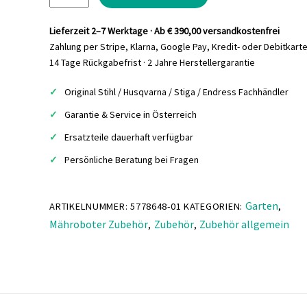
€11,60
€9,90.
Automower
Steckverbinder
Lieferzeit 2–7 Werktage · Ab € 390,00 versandkostenfrei
5
Zahlung per Stripe, Klarna, Google Pay, Kredit- oder Debitkart
St.
14 Tage Rückgabefrist · 2 Jahre Herstellergarantie
Menge
Original Stihl / Husqvarna / Stiga / Endress Fachhändler
Garantie & Service in Österreich
Ersatzteile dauerhaft verfügbar
Persönliche Beratung bei Fragen
Garten
ARTIKELNUMMER:
5778648-01
KATEGORIEN:
,
Mähroboter Zubehör
Zubehör
Zubehör allgemein
,
,