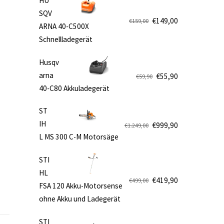
HU
SQV
€
149,00
€
159,00
ARNA 40-C500X
Ursprünglicher
Aktueller
e
Schnellladegerät
Preis
Preis
war:
ist:
Husqv
€159,00
€149,00.
arna
€
55,90
€
59,90
Ursprünglicher
Aktueller
40-C80 Akkuladegerät
Preis
Preis
war:
ist:
ST
€59,90
€55,90.
IH
€
999,90
€
1.249,00
Ursprünglicher
Aktueller
L MS 300 C-M Motorsäge
Preis
Preis
war:
ist:
STI
€1.249,00
€999,90.
HL
€
419,90
€
499,00
FSA 120 Akku-Motorsense
Ursprünglicher
Aktueller
ohne Akku und Ladegerät
Preis
Preis
war:
ist:
STI