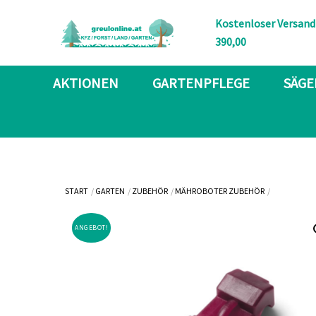
Skip
Kostenloser Versand
to
390,00
content
AKTIONEN
GARTENPFLEGE
SÄGE
START
GARTEN
ZUBEHÖR
MÄHROBOTER ZUBEHÖR
ANGEBOT!