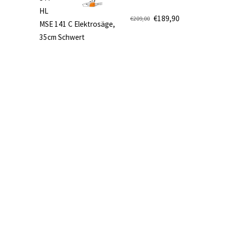
€499,00
€419,90.
HL
€
189,90
€
209,00
MSE 141 C Elektrosäge,
Ursprünglicher
Aktueller
35cm Schwert
Preis
Preis
war:
ist:
€209,00
€189,90.