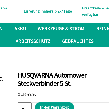
Back
 ab €
Ersatzteile & Se
To
Lieferung innheralb 2-7 Tage
verfügbar
Top
N
AKKU
WERKZEUGE & STROM
REIN
ARBEITSSCHUTZ
GEBRAUCHTES
HUSQVARNA Automower
Steckverbinder 5 St.
Ursprünglicher
Aktueller
€
9,90
€
11,60
Preis
Preis
HUSQVARNA
war:
ist:
In den Warenkorb