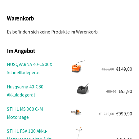
Warenkorb
Es befinden sich keine Produkte im Warenkorb.
Im Angebot
HUSQVARNA 40-C500X
€
149,00
€
159,00
Schnellladegerät
Ursprünglicher
Aktueller
Preis
Preis
Husqvarna 40-C80
war:
ist:
€
55,90
€
59,90
Akkuladegerät
Ursprünglicher
Aktueller
€159,00
€149,00.
Preis
Preis
STIHL MS 300 C-M
war:
ist:
€
999,90
€
1.249,00
Motorsäge
Ursprünglicher
Aktueller
€59,90
€55,90.
Preis
Preis
STIHL FSA 120 Akku-
war:
ist: