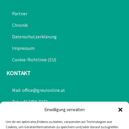
Partner
Chronik
Datenschutzerklärung
Impressum
Cookie-Richtlinie (EU)
KONTAKT
Mail: office@greulonline.at
Tel: +43 2755 7272
Einwilligung verwalten
Texing 20, 3242 Texing
Um dir ein optimales Erlebnis zu bieten, verwenden wir Technologien wie
Greul auf Facebook
Cookies, um Geräteinformationen zu speichern und/oder darauf zuzugreifen.