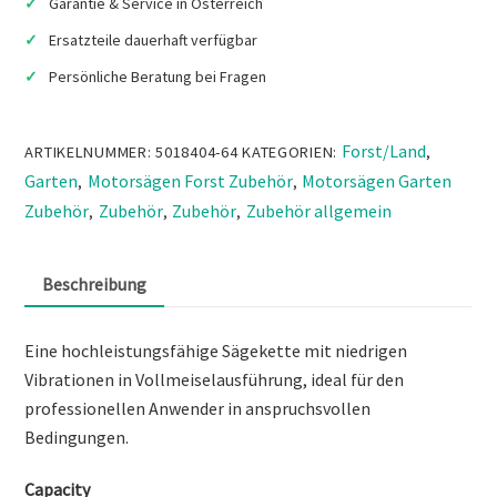
1,5
Garantie & Service in Österreich
mm,
Ersatzteile dauerhaft verfügbar
5018404-
Persönliche Beratung bei Fragen
64
Menge
Forst/Land
ARTIKELNUMMER:
5018404-64
KATEGORIEN:
,
Garten
Motorsägen Forst Zubehör
Motorsägen Garten
,
,
Zubehör
Zubehör
Zubehör
Zubehör allgemein
,
,
,
Beschreibung
Eine hochleistungsfähige Sägekette mit niedrigen
Vibrationen in Vollmeiselausführung, ideal für den
professionellen Anwender in anspruchsvollen
Bedingungen.
Capacity