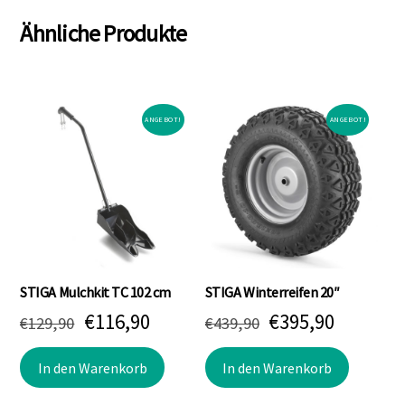
Ähnliche Produkte
ANGEBOT!
ANGEBOT!
STIGA Mulchkit TC 102 cm
STIGA Winterreifen 20″
Ursprünglicher
Aktueller
Ursprünglicher
Aktuell
€
116,90
€
395,90
€
129,90
€
439,90
Preis
Preis
Preis
Preis
In den Warenkorb
In den Warenkorb
war:
ist:
war:
ist: