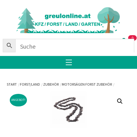
Skip
Back
to
To
content
Top
0
Menu
START
FORST/LAND
ZUBEHÖR
MOTORSÄGEN FORST ZUBEHÖR
ANGEBOT!