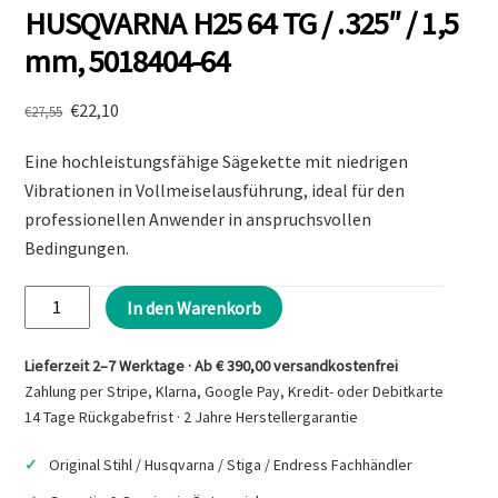
HUSQVARNA H25 64 TG / .325″ / 1,5
mm, 5018404-64
Ursprünglicher
Aktueller
€
22,10
€
27,55
Preis
Preis
Eine hochleistungsfähige Sägekette mit niedrigen
war:
ist:
€27,55
€22,10.
Vibrationen in Vollmeiselausführung, ideal für den
professionellen Anwender in anspruchsvollen
Bedingungen.
HUSQVARNA
In den Warenkorb
H25
64
Lieferzeit 2–7 Werktage · Ab € 390,00 versandkostenfrei
TG
Zahlung per Stripe, Klarna, Google Pay, Kredit- oder Debitkarte
/
14 Tage Rückgabefrist · 2 Jahre Herstellergarantie
.325"
Original Stihl / Husqvarna / Stiga / Endress Fachhändler
/