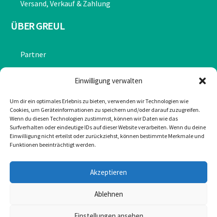
Versand, Verkauf & Zahlung
ÜBER GREUL
Partner
Chronik
Einwilligung verwalten
Datenschutzerklärung
Um dir ein optimales Erlebnis zu bieten, verwenden wir Technologien wie
Cookies, um Geräteinformationen zu speichern und/oder darauf zuzugreifen.
Impressum
Wenn du diesen Technologien zustimmst, können wir Daten wie das
Surfverhalten oder eindeutige IDs auf dieser Website verarbeiten. Wenn du deine
Cookie-Richtlinie (EU)
Einwilligung nicht erteilst oder zurückziehst, können bestimmte Merkmale und
Funktionen beeinträchtigt werden.
KONTAKT
Akzeptieren
Mail: office@greulonline.at
Ablehnen
Tel: +43 2755 7272
Einstellungen ansehen