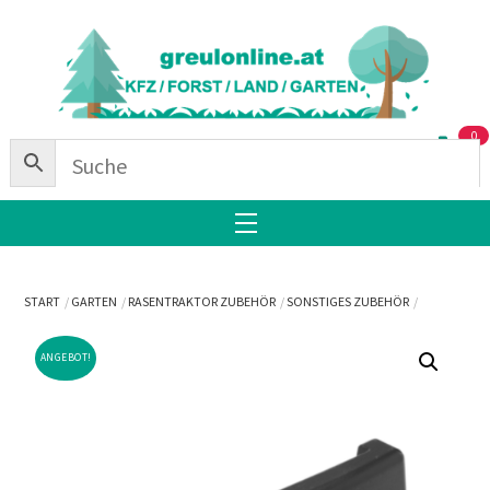
Skip
Back
to
To
content
Top
0
Menu
START
GARTEN
RASENTRAKTOR ZUBEHÖR
SONSTIGES ZUBEHÖR
ANGEBOT!