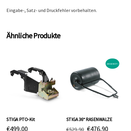
Eingabe-, Satz- und Druckfehler vorbehalten.
Ähnliche Produkte
ANGEBOT!
STIGA PTO-Kit
STIGA 36“ RASENWALZE
Ursprünglicher
Aktuell
€
499,00
€
476,90
€
529,90