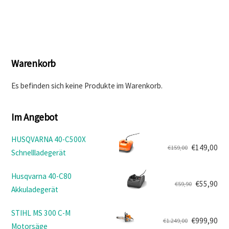
€259,90
€233,90.
Warenkorb
Es befinden sich keine Produkte im Warenkorb.
Im Angebot
HUSQVARNA 40-C500X
€
149,00
€
159,00
Schnellladegerät
Ursprünglicher
Aktueller
Preis
Preis
Husqvarna 40-C80
war:
ist:
€
55,90
€
59,90
Akkuladegerät
Ursprünglicher
Aktueller
€159,00
€149,00.
Preis
Preis
STIHL MS 300 C-M
war:
ist:
€
999,90
€
1.249,00
Motorsäge
Ursprünglicher
Aktueller