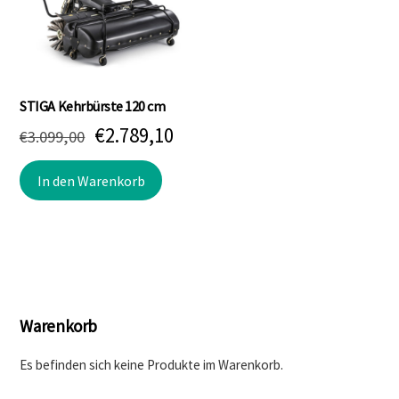
STIGA Kehrbürste 120 cm
Ursprünglicher
Aktueller
€
2.789,10
€
3.099,00
Preis
Preis
In den Warenkorb
war:
ist:
€3.099,00
€2.789,10.
Warenkorb
Es befinden sich keine Produkte im Warenkorb.