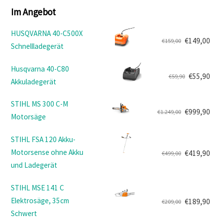
Im Angebot
HUSQVARNA 40-C500X
€
149,00
€
159,00
Schnellladegerät
Ursprünglicher
Aktueller
Preis
Preis
Husqvarna 40-C80
war:
ist:
€
55,90
€
59,90
Akkuladegerät
Ursprünglicher
Aktueller
€159,00
€149,00.
Preis
Preis
STIHL MS 300 C-M
war:
ist:
€
999,90
€
1.249,00
Motorsäge
Ursprünglicher
Aktueller
€59,90
€55,90.
Preis
Preis
STIHL FSA 120 Akku-
war:
ist:
Motorsense ohne Akku
€
419,90
€
499,00
€1.249,00
€999,90.
Ursprünglicher
Aktueller
und Ladegerät
Preis
Preis
war:
ist:
STIHL MSE 141 C
€499,00
€419,90.
Elektrosäge, 35cm
€
189,90
€
209,00
Ursprünglicher
Aktueller
Schwert
Preis
Preis