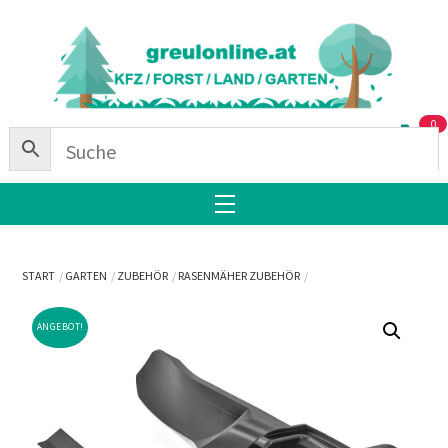
Skip
Back
to
To
content
Top
0
Menu
START
GARTEN
ZUBEHÖR
RASENMÄHER ZUBEHÖR
ANGEBOT!