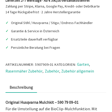
Lieferzeit 2–7 Werktage · Ab € 390,00 versandkostenfrei
Menge
Zahlung per Stripe, Klarna, Google Pay, Kredit- oder Debitkarte
14 Tage Rückgabefrist · 2 Jahre Herstellergarantie
Original Stihl / Husqvarna / Stiga / Endress Fachhändler
Garantie & Service in Österreich
Ersatzteile dauerhaft verfügbar
Persönliche Beratung bei Fragen
Garten
ARTIKELNUMMER:
5907909-01
KATEGORIEN:
,
Rasenmäher Zubehör
Zubehör
Zubehör allgemein
,
,
Beschreibung
Original Husqvarna Mulchkit – 590 79 09-01
Für die Umstellung auf die BioClip-Mulchfunktion. Mit