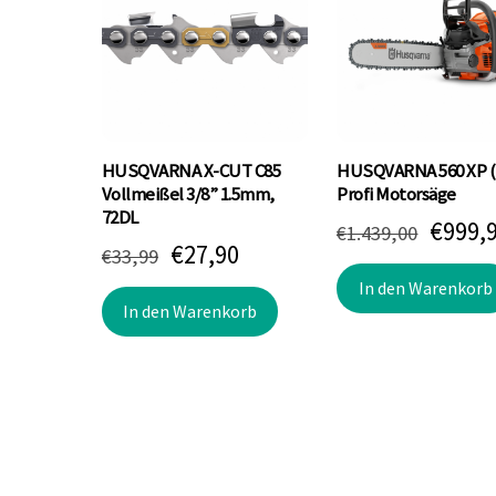
HUSQVARNA X-CUT C85
HUSQVARNA 560 XP (
Vollmeißel 3/8” 1.5mm,
Profi Motorsäge
72DL
Urspr
€
999,
€
1.439,00
Ursprünglicher
Aktueller
€
27,90
€
33,99
Preis
Preis
Preis
In den Warenkorb
war:
In den Warenkorb
war:
ist:
€1.439
€33,99
€27,90.