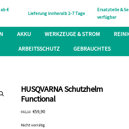
Back
 ab €
Ersatzteile & Se
To
Lieferung innheralb 2-7 Tage
verfügbar
Top
N
AKKU
WERKZEUGE & STROM
REIN
ARBEITSSCHUTZ
GEBRAUCHTES
HUSQVARNA Schutzhelm
Functional
Ursprünglicher
Aktueller
€
59,90
€
92,10
Preis
Preis
war:
ist:
Nicht vorrätig