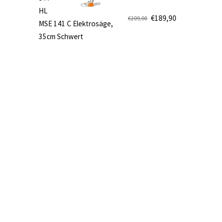
€499,00
€419,90.
HL
€
189,90
€
209,00
MSE 141 C Elektrosäge,
Ursprünglicher
Aktueller
35cm Schwert
Preis
Preis
war:
ist:
€209,00
€189,90.