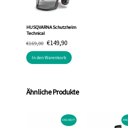
HUSQVARNA Schutzhelm
Technical
Ursprünglicher
Aktueller
€
149,90
€
169,00
Preis
Preis
In den Warenkorb
war:
ist:
€169,00
€149,90.
Ähnliche Produkte
ANGEBOT!
ANG