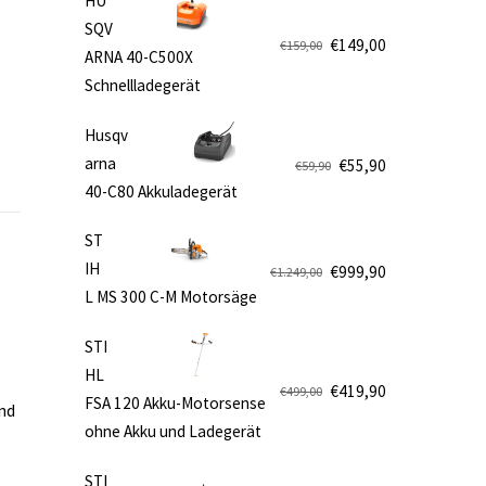
HU
SQV
€
149,00
€
159,00
ARNA 40-C500X
Ursprünglicher
Aktueller
Schnellladegerät
Preis
Preis
war:
ist:
Husqv
€159,00
€149,00.
arna
€
55,90
€
59,90
Ursprünglicher
Aktueller
40-C80 Akkuladegerät
Preis
Preis
war:
ist:
ST
€59,90
€55,90.
IH
€
999,90
€
1.249,00
Ursprünglicher
Aktueller
L MS 300 C-M Motorsäge
Preis
Preis
war:
ist:
STI
€1.249,00
€999,90.
HL
€
419,90
€
499,00
FSA 120 Akku-Motorsense
Ursprünglicher
Aktueller
nd
ohne Akku und Ladegerät
Preis
Preis
war:
ist:
STI