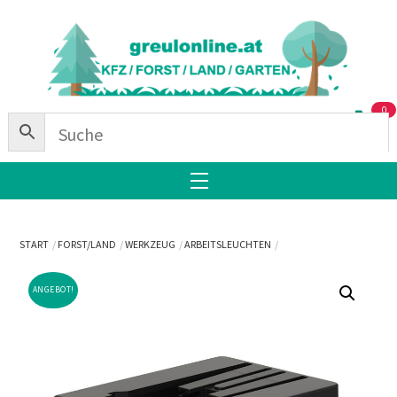
Skip
Back
to
To
content
Top
0
Menu
START
FORST/LAND
WERKZEUG
ARBEITSLEUCHTEN
ANGEBOT!