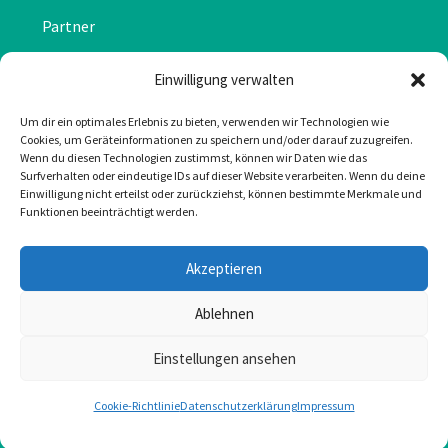
Partner
Chronik
Einwilligung verwalten
Datenschutzerklärung
Um dir ein optimales Erlebnis zu bieten, verwenden wir Technologien wie
Cookies, um Geräteinformationen zu speichern und/oder darauf zuzugreifen.
Impressum
Wenn du diesen Technologien zustimmst, können wir Daten wie das
Surfverhalten oder eindeutige IDs auf dieser Website verarbeiten. Wenn du deine
Cookie-Richtlinie (EU)
Einwilligung nicht erteilst oder zurückziehst, können bestimmte Merkmale und
Funktionen beeinträchtigt werden.
KONTAKT
Akzeptieren
Mail: office@greulonline.at
Ablehnen
Tel: +43 2755 7272
Einstellungen ansehen
Texing 20, 3242 Texing
Cookie-Richtlinie
Datenschutzerklärung
Impressum
Greul auf Facebook