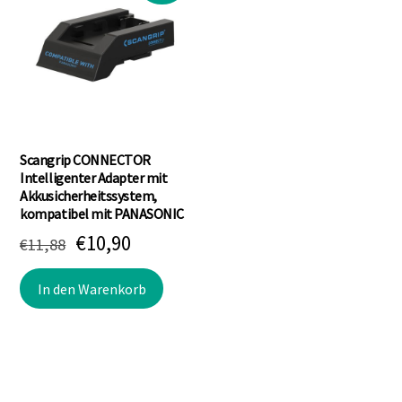
Scangrip CONNECTOR
Intelligenter Adapter mit
Akkusicherheitssystem,
kompatibel mit PANASONIC
Ursprünglicher
Aktueller
€
10,90
€
11,88
Preis
Preis
In den Warenkorb
war:
ist:
€11,88
€10,90.