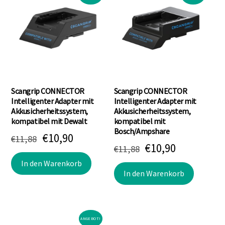
Scangrip CONNECTOR
Scangrip CONNECTOR
Intelligenter Adapter mit
Intelligenter Adapter mit
Akkusicherheitssystem,
Akkusicherheitssystem,
kompatibel mit Dewalt
kompatibel mit
Bosch/Ampshare
Ursprünglicher
Aktueller
€
10,90
€
11,88
Ursprünglicher
Aktueller
€
10,90
€
11,88
Preis
Preis
Preis
Preis
In den Warenkorb
war:
ist:
In den Warenkorb
war:
ist:
€11,88
€10,90.
€11,88
€10,90.
ANGEBOT!