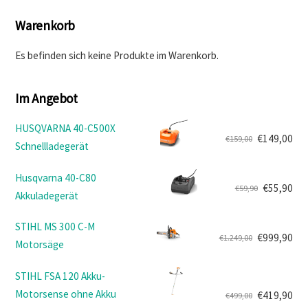
Warenkorb
Es befinden sich keine Produkte im Warenkorb.
Im Angebot
HUSQVARNA 40-C500X
€
149,00
€
159,00
Schnellladegerät
Ursprünglicher
Aktueller
Preis
Preis
Husqvarna 40-C80
war:
ist:
€
55,90
€
59,90
Akkuladegerät
Ursprünglicher
Aktueller
€159,00
€149,00.
Preis
Preis
STIHL MS 300 C-M
war:
ist:
€
999,90
€
1.249,00
Motorsäge
Ursprünglicher
Aktueller
€59,90
€55,90.
Preis
Preis
STIHL FSA 120 Akku-
war:
ist:
Motorsense ohne Akku
€
419,90
€
499,00
€1.249,00
€999,90.
Ursprünglicher
Aktueller