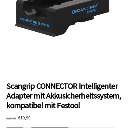
Scangrip CONNECTOR Intelligenter
Adapter mit Akkusicherheitssystem,
kompatibel mit Festool
Ursprünglicher
Aktueller
€
10,90
€
11,88
Preis
Preis