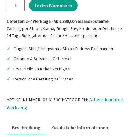
Scangrip
war:
ist:
In den Warenkorb
€11,88
€10,90.
CONNECTOR
Intelligenter
Lieferzeit 2–7 Werktage · Ab € 390,00 versandkostenfrei
Adapter
Zahlung per Stripe, Klarna, Google Pay, Kredit- oder Debitkarte
mit
14 Tage Rückgabefrist · 2 Jahre Herstellergarantie
Akkusicherheitssystem,
Original Stihl / Husqvarna / Stiga / Endress Fachhändler
kompatibel
mit
Garantie & Service in Österreich
Festool
Ersatzteile dauerhaft verfügbar
Menge
Persönliche Beratung bei Fragen
Arbeitsleuchten
ARTIKELNUMMER:
03.6153C
KATEGORIEN:
,
Werkzeug
Beschreibung
Zusätzliche Informationen