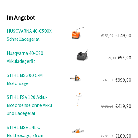
Im Angebot
HUSQVARNA 40-C500X
€
149,00
€
159,00
Schnellladegerät
Ursprünglicher
Aktueller
Preis
Preis
Husqvarna 40-C80
war:
ist:
€
55,90
€
59,90
Akkuladegerät
Ursprünglicher
Aktueller
€159,00
€149,00.
Preis
Preis
STIHL MS 300 C-M
war:
ist:
€
999,90
€
1.249,00
Motorsäge
Ursprünglicher
Aktueller
€59,90
€55,90.
Preis
Preis
STIHL FSA 120 Akku-
war:
ist:
Motorsense ohne Akku
€
419,90
€
499,00
€1.249,00
€999,90.
Ursprünglicher
Aktueller
und Ladegerät
Preis
Preis
war:
ist:
STIHL MSE 141 C
€499,00
€419,90.
Elektrosäge, 35cm
€
189,90
€
209,00