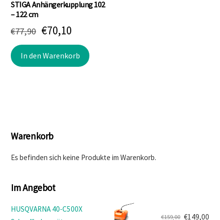
STIGA Anhängerkupplung 102
– 122 cm
Ursprünglicher
Aktueller
€
70,10
€
77,90
Preis
Preis
In den Warenkorb
war:
ist:
€77,90
€70,10.
Warenkorb
Es befinden sich keine Produkte im Warenkorb.
Im Angebot
HUSQVARNA 40-C500X
€
149,00
€
159,00