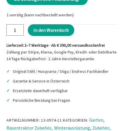
1 vorrätig (kann nachbestellt werden)
STIGA
In den Warenkorb
Schneefräse
Park
Lieferzeit 2–7 Werktage · Ab € 390,00 versandkostenfrei
2
Zahlung per Stripe, Klarna, Google Pay, Kredit- oder Debitkarte
+
14 Tage Rückgabefrist · 2 Jahre Herstellergarantie
4
Original Stihl / Husqvarna / Stiga / Endress Fachhändler
WD
Menge
Garantie & Service in Österreich
Ersatzteile dauerhaft verfügbar
Persönliche Beratung bei Fragen
Garten
ARTIKELNUMMER:
13-0974-11
KATEGORIEN:
,
Rasentraktor Zubehör
Winterausrüstung
Zubehör
,
,
,