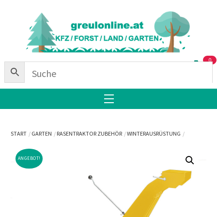
Skip
Back
to
To
content
Top
0
Menu
START
GARTEN
RASENTRAKTOR ZUBEHÖR
WINTERAUSRÜSTUNG
ANGEBOT!