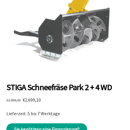
STIGA Schneefräse Park 2 + 4 WD
Ursprünglicher
Aktueller
€
2.699,10
€
2.999,00
Preis
Preis
Lieferzeit: 5 bis 7 Werktage
war:
ist:
€2.999,00
€2.699,10.
Sie benötigen eine Finanzierung?