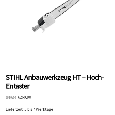
STIHL Anbauwerkzeug HT – Hoch-
Entaster
Ursprünglicher
Aktueller
€
260,90
€
319,00
Preis
Preis
Lieferzeit: 5 bis 7 Werktage
war:
ist: