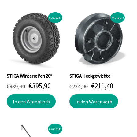
ANGEBOT!
ANGEBOT!
STIGA Winterreifen 20″
STIGA Heckgewichte
Ursprünglicher
Aktueller
Ursprünglicher
Aktuell
€
395,90
€
211,40
€
439,90
€
234,90
Preis
Preis
Preis
Preis
In den Warenkorb
In den Warenkorb
war:
ist:
war:
ist:
€439,90
€395,90.
€234,90
€211,40.
ANGEBOT!