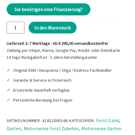
€319,00
€260,90.
Sie benötigen eine Finanzierung?
STIHL
In den Warenkorb
Anbauwerkzeug
HT
Lieferzeit 2–7 Werktage · Ab € 390,00 versandkostenfrei
-
Zahlung per Stripe, Klarna, Google Pay, Kredit- oder Debitkarte
Hoch-
14 Tage Rückgabefrist · 2 Jahre Herstellergarantie
Entaster
Original Stihl / Husqvarna / Stiga / Endress Fachhändler
Menge
Garantie & Service in Österreich
Ersatzteile dauerhaft verfügbar
Persönliche Beratung bei Fragen
Forst/Land
ARTIKELNUMMER:
41822000166
KATEGORIEN:
,
Garten
Motorsense Forst Zubehör
Motorsense Garten
,
,