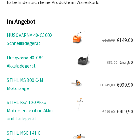
Es befinden sich keine Produkte im Warenkorb.
Im Angebot
HUSQVARNA 40-C500X
€
149,00
€
159,00
Schnellladegerät
Ursprünglicher
Aktueller
Preis
Preis
Husqvarna 40-C80
war:
ist:
€
55,90
€
59,90
Akkuladegerät
Ursprünglicher
Aktueller
€159,00
€149,00.
Preis
Preis
STIHL MS 300 C-M
war:
ist:
€
999,90
€
1.249,00
Motorsäge
Ursprünglicher
Aktueller
€59,90
€55,90.
Preis
Preis
STIHL FSA 120 Akku-
war:
ist:
Motorsense ohne Akku
€
419,90
€
499,00
€1.249,00
€999,90.
Ursprünglicher
Aktueller
und Ladegerät
Preis
Preis
war:
ist:
STIHL MSE 141 C
€499,00
€419,90.