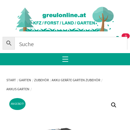
Skip
Back
to
To
content
Top
0
Menu
START
GARTEN
ZUBEHÖR
AKKU GERÄTE GARTEN ZUBEHÖR
AKKUS GARTEN
ANGEBOT!