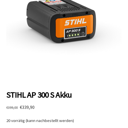
STIHL AP 300 S Akku
Ursprünglicher
Aktueller
€
339,90
€
399,00
Preis
Preis
war:
ist:
20 vorrätig (kann nachbestellt werden)
€399,00
€339,90.