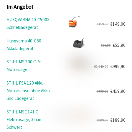
Im Angebot
HUSQVARNA 40-C500X
€
149,00
€
159,00
Schnellladegerät
Ursprünglicher
Aktueller
Preis
Preis
Husqvarna 40-C80
war:
ist:
€
55,90
€
59,90
Akkuladegerät
Ursprünglicher
Aktueller
€159,00
€149,00.
Preis
Preis
STIHL MS 300 C-M
war:
ist:
€
999,90
€
1.249,00
Motorsäge
Ursprünglicher
Aktueller
€59,90
€55,90.
Preis
Preis
STIHL FSA 120 Akku-
war:
ist:
Motorsense ohne Akku
€
419,90
€
499,00
€1.249,00
€999,90.
Ursprünglicher
Aktueller
und Ladegerät
Preis
Preis
war:
ist:
STIHL MSE 141 C
€499,00
€419,90.
Elektrosäge, 35cm
€
189,90
€
209,00
Ursprünglicher
Aktueller
Schwert
Preis
Preis