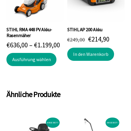
könne
auf
der
Produk
STIHL RMA 448 PV Akku-
STIHL AP 200 Akku
gewäh
Rasenmäher
Ursprünglicher
Aktuell
€
214,90
€
249,00
werde
Preisspanne:
€
636,00
–
€
1.199,00
Preis
Preis
€636,00
In den Warenkorb
Dieses
war:
ist:
Ausführung wählen
bis
Produkt
€249,00
€214,90
weist
€1.199,00
mehrere
Varianten
Ähnliche Produkte
auf.
Die
Optionen
können
ANGEBOT!
ANGEBOT!
auf