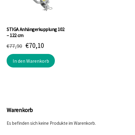
STIGA Anhängerkupplung 102
– 122 cm
Ursprünglicher
Aktueller
€
70,10
€
77,90
Preis
Preis
In den Warenkorb
war:
ist:
€77,90
€70,10.
Warenkorb
Es befinden sich keine Produkte im Warenkorb.