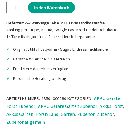
STIHL
In den Warenkorb
AP
300
Lieferzeit 2–7 Werktage · Ab € 390,00 versandkostenfrei
S
Zahlung per Stripe, Klarna, Google Pay, Kredit- oder Debitkarte
Akku
14 Tage Rückgabefrist · 2 Jahre Herstellergarantie
Menge
Original Stihl / Husqvarna / Stiga / Endress Fachhändler
Garantie & Service in Österreich
Ersatzteile dauerhaft verfügbar
Persönliche Beratung bei Fragen
AKKU Geräte
ARTIKELNUMMER:
48504006580
KATEGORIEN:
Forst Zubehör
AKKU Geräte Garten Zubehör
Akkus Forst
,
,
,
Akkus Garten
Forst/Land
Garten
Zubehör
Zubehör
,
,
,
,
,
Zubehör allgemein