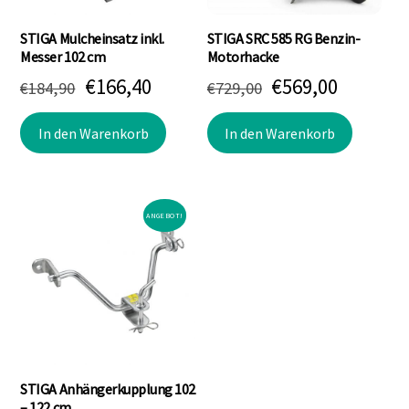
STIGA Mulcheinsatz inkl.
STIGA SRC 585 RG Benzin-
Messer 102 cm
Motorhacke
Ursprünglicher
Aktueller
Ursprünglicher
Aktuell
€
166,40
€
569,00
€
184,90
€
729,00
Preis
Preis
Preis
Preis
In den Warenkorb
In den Warenkorb
war:
ist:
war:
ist:
€184,90
€166,40.
€729,00
€569,00.
ANGEBOT!
STIGA Anhängerkupplung 102
– 122 cm