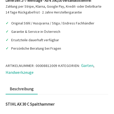
Lieferzeit 2–7 Werktage · Ab € 390,00 versandkostenfrei
C
Zahlung per Stripe, Klarna, Google Pay, Kredit- oder Debitkarte
Spalthammer
14 Tage Rückgabefrist · 2 Jahre Herstellergarantie
Menge
Original Stihl / Husqvarna / Stiga / Endress Fachhändler
Garantie & Service in Österreich
Ersatzteile dauerhaft verfügbar
Persönliche Beratung bei Fragen
Garten
ARTIKELNUMMER:
00008812009
KATEGORIEN:
,
Handwerkzeuge
Beschreibung
STIHL AX 30 C Spalthammer