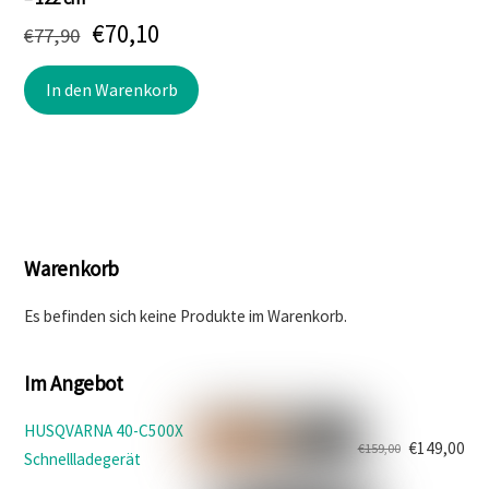
Ursprünglicher
Aktueller
€
70,10
€
77,90
Preis
Preis
In den Warenkorb
war:
ist:
€77,90
€70,10.
Warenkorb
Es befinden sich keine Produkte im Warenkorb.
Im Angebot
HUSQVARNA 40-C500X
€
149,00
€
159,00
Schnellladegerät
Ursprünglicher
Aktueller
Preis
Preis