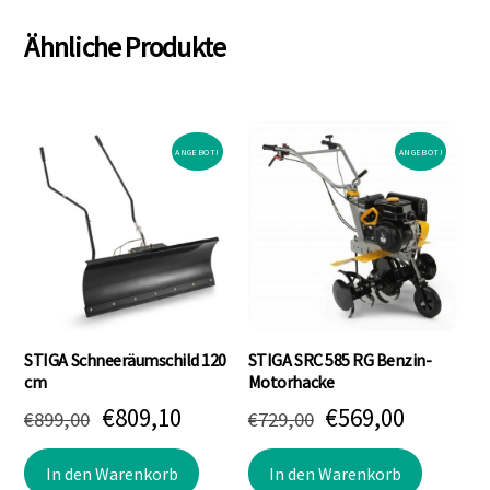
Ähnliche Produkte
ANGEBOT!
ANGEBOT!
STIGA Schneeräumschild 120
STIGA SRC 585 RG Benzin-
cm
Motorhacke
Ursprünglicher
Aktueller
Ursprünglicher
Aktuell
€
809,10
€
569,00
€
899,00
€
729,00
Preis
Preis
Preis
Preis
In den Warenkorb
In den Warenkorb