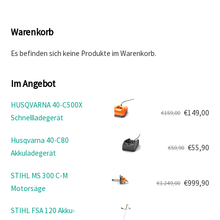
Warenkorb
Es befinden sich keine Produkte im Warenkorb.
Im Angebot
HUSQVARNA 40-C500X
€
149,00
€
159,00
Schnellladegerät
Ursprünglicher
Aktueller
Preis
Preis
Husqvarna 40-C80
war:
ist:
€
55,90
€
59,90
Akkuladegerät
Ursprünglicher
Aktueller
€159,00
€149,00.
Preis
Preis
STIHL MS 300 C-M
war:
ist:
€
999,90
€
1.249,00
Motorsäge
Ursprünglicher
Aktueller
€59,90
€55,90.
Preis
Preis
STIHL FSA 120 Akku-
war:
ist: