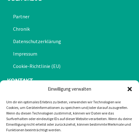
Partner
Chronik
Datenschutzerklärung
Impressum
Cookie-Richtlinie (EU)
KONTAKT
Einwilligung verwalten
Mail: office@greulonline.at
Um dir ein optimales Erlebnis zu bieten, verwenden wir Technologien wie
Cookies, um Geräteinformationen zu speichern und/oder darauf zuzugreifen.
Tel: +43 2755 7272
Wenn du diesen Technologien zustimmst, können wir Daten wie das
Surfverhalten oder eindeutige IDs auf dieser Website verarbeiten. Wenn du deine
Texing 20, 3242 Texing
Einwilligung nicht erteilst oder zurückziehst, können bestimmte Merkmale und
Funktionen beeinträchtigt werden.
Greul auf Facebook