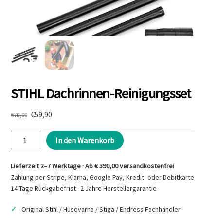
STIHL Dachrinnen-Reinigungsset
Ursprünglicher
Aktueller
€
59,90
€
70,00
Preis
Preis
STIHL
war:
ist:
In den Warenkorb
€70,00
€59,90.
Dachrinnen-
Reinigungsset
Lieferzeit 2–7 Werktage · Ab € 390,00 versandkostenfrei
Menge
Zahlung per Stripe, Klarna, Google Pay, Kredit- oder Debitkarte
14 Tage Rückgabefrist · 2 Jahre Herstellergarantie
Original Stihl / Husqvarna / Stiga / Endress Fachhändler