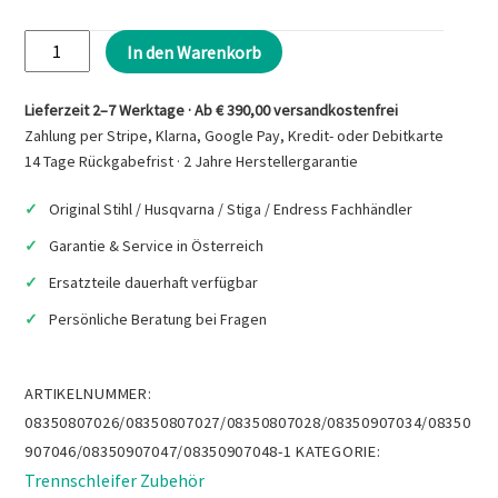
€409,10
STIHL
In den Warenkorb
Diamant-
Trennschleifscheibe
Lieferzeit 2–7 Werktage · Ab € 390,00 versandkostenfrei
"Universal"
Zahlung per Stripe, Klarna, Google Pay, Kredit- oder Debitkarte
Menge
14 Tage Rückgabefrist · 2 Jahre Herstellergarantie
Original Stihl / Husqvarna / Stiga / Endress Fachhändler
Garantie & Service in Österreich
Ersatzteile dauerhaft verfügbar
Persönliche Beratung bei Fragen
ARTIKELNUMMER:
08350807026/08350807027/08350807028/08350907034/08350
907046/08350907047/08350907048-1
KATEGORIE:
Trennschleifer Zubehör