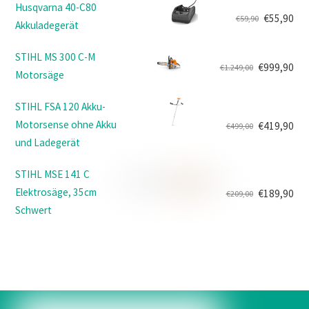
Husqvarna 40-C80
war:
ist:
€
55,90
€
59,90
Akkuladegerät
Ursprünglicher
Aktueller
€159,00
€149,00.
Preis
Preis
STIHL MS 300 C-M
war:
ist:
€
999,90
€
1.249,00
Motorsäge
Ursprünglicher
Aktueller
€59,90
€55,90.
Preis
Preis
STIHL FSA 120 Akku-
war:
ist:
Motorsense ohne Akku
€
419,90
€
499,00
€1.249,00
€999,90.
Ursprünglicher
Aktueller
und Ladegerät
Preis
Preis
war:
ist:
STIHL MSE 141 C
€499,00
€419,90.
Elektrosäge, 35cm
€
189,90
€
209,00
Ursprünglicher
Aktueller
Schwert
Preis
Preis
war:
ist:
€209,00
€189,90.