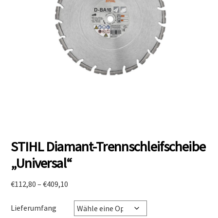
STIHL Diamant-Trennschleifscheibe
„Universal“
Preisspanne:
€
112,80
–
€
409,10
€112,80
bis
Lieferumfang