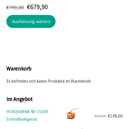
Ursprünglicher
Aktueller
€
679,90
€
799,00
Preis
Preis
Dieses
Ausführung wählen
war:
ist:
Produkt
weist
€799,00
€679,90.
mehrere
Varianten
auf.
Die
Warenkorb
Optionen
können
Es befinden sich keine Produkte im Warenkorb.
auf
der
Im Angebot
Produktseite
gewählt
HUSQVARNA 40-C500X
werden
€
149,00
€
159,00
Schnellladegerät
Ursprünglicher
Aktueller
Preis
Preis