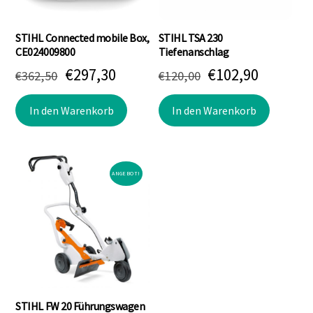
STIHL Connected mobile Box,
STIHL TSA 230
CE024009800
Tiefenanschlag
Ursprünglicher
Aktueller
Ursprünglicher
Aktuell
€
297,30
€
102,90
€
362,50
€
120,00
Preis
Preis
Preis
Preis
In den Warenkorb
In den Warenkorb
war:
ist:
war:
ist:
€362,50
€297,30.
€120,00
€102,90.
ANGEBOT!
STIHL FW 20 Führungswagen