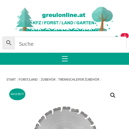
Skip
Back
to
To
content
Top
0
Menu
START
FORST/LAND
ZUBEHÖR
TRENNSCHLEIFER ZUBEHÖR
ANGEBOT!