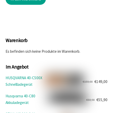
war:
ist:
€1.648,00
€1.549,00.
Warenkorb
Es befinden sich keine Produkte im Warenkorb.
Im Angebot
HUSQVARNA 40-C500X
€
149,00
€
159,00
Schnellladegerät
Ursprünglicher
Aktueller
Preis
Preis
Husqvarna 40-C80
war:
ist:
€
55,90
€
59,90
Akkuladegerät
Ursprünglicher
Aktueller
€159,00
€149,00.
Preis
Preis