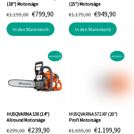
(18″) Motorsäge
(15″) Motorsäge
Ursprünglicher
Aktueller
Ursprünglich
Aktuel
€
799,90
€
949,90
€
1.199,00
€
1.179,00
Preis
Preis
Preis
Preis
In den Warenkorb
In den Warenkorb
war:
ist:
war:
ist:
€1.199,00
€799,90.
€1.179,00
€949,9
ANGEBOT!
ANGEBOT!
HUSQVARNA 130 (14″)
HUSQVARNA 572 XP (20″)
Allround Motorsäge
Profi Motorsäge
Ursprünglicher
Aktueller
Ursprünglich
Aktu
€
239,90
€
1.199,90
€
299,00
€
1.659,00