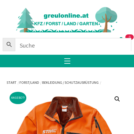
Skip
Back
to
To
content
Top
0
Menu
START
FORST/LAND
BEKLEIDUNG / SCHUTZAUSRÜSTUNG
ANGEBOT!