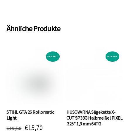
€199,00
€179,00.
Ähnliche Produkte
ANGEBOT!
ANGEBOT!
STIHL GTA 26 Rollomatic
HUSQVARNA Sägekette X-
Light
CUT SP33G Halbmeißel PIXEL
.325″ 1,3 mm 64TG
Ursprünglicher
Aktueller
€
15,70
€
19,60