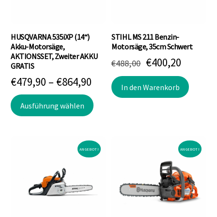
HUSQVARNA 535iXP (14“)
STIHL MS 211 Benzin-
Akku-Motorsäge,
Motorsäge, 35cm Schwert
AKTIONSSET, Zweiter AKKU
Ursprünglicher
Aktuell
€
400,20
€
488,00
GRATIS
Preis
Preis
Preisspanne:
€
479,90
–
€
864,90
In den Warenkorb
war:
ist:
€479,90
Dieses
Ausführung wählen
€488,00
€400,20
bis
Produkt
weist
€864,90
mehrere
Varianten
ANGEBOT!
ANGEBOT!
auf.
Die
Optionen
können
auf