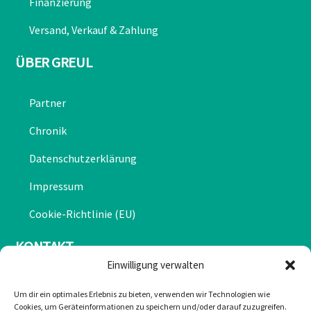
Finanzierung
Versand, Verkauf & Zahlung
ÜBER GREUL
Partner
Chronik
Datenschutzerklärung
Impressum
Cookie-Richtlinie (EU)
KONTAKT
Einwilligung verwalten
Mail: office@greulonline.at
Um dir ein optimales Erlebnis zu bieten, verwenden wir Technologien wie
Cookies, um Geräteinformationen zu speichern und/oder darauf zuzugreifen.