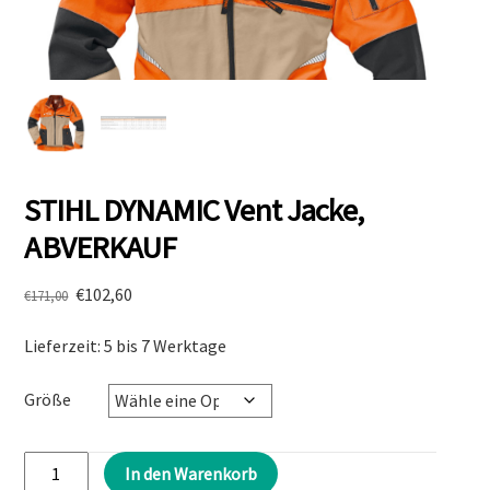
STIHL DYNAMIC Vent Jacke,
ABVERKAUF
Ursprünglicher
Aktueller
€
102,60
€
171,00
Preis
Preis
Lieferzeit: 5 bis 7 Werktage
war:
ist:
€171,00
€102,60.
Größe
STIHL
In den Warenkorb