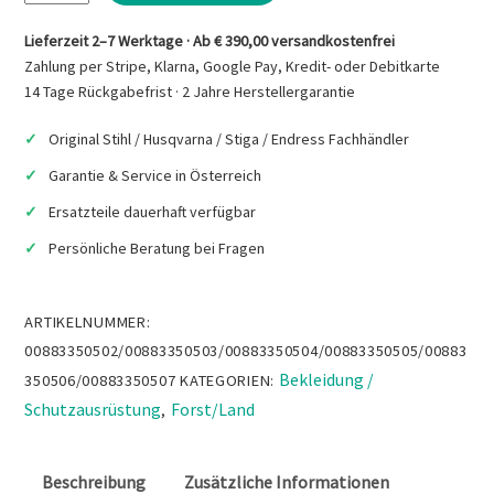
DYNAMIC
Vent
Lieferzeit 2–7 Werktage · Ab € 390,00 versandkostenfrei
Jacke,
Zahlung per Stripe, Klarna, Google Pay, Kredit- oder Debitkarte
ABVERKAUF
14 Tage Rückgabefrist · 2 Jahre Herstellergarantie
Menge
Original Stihl / Husqvarna / Stiga / Endress Fachhändler
Garantie & Service in Österreich
Ersatzteile dauerhaft verfügbar
Persönliche Beratung bei Fragen
ARTIKELNUMMER:
00883350502/00883350503/00883350504/00883350505/00883
Bekleidung /
350506/00883350507
KATEGORIEN:
Schutzausrüstung
Forst/Land
,
Beschreibung
Zusätzliche Informationen