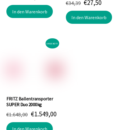
Ursprünglicher
Aktueller
€
27,50
€
34,39
Preis
Preis
Preis
Preis
In den Warenkorb
war:
ist:
In den Warenkorb
war:
ist:
€19,60
€15,70.
€34,39
€27,50.
ANGEBOT!
FRITZ Ballentransporter
SUPER Duo 2000kg
Ursprünglicher
Aktueller
€
1.549,00
€
1.648,00
Preis
Preis
In den Warenkorb