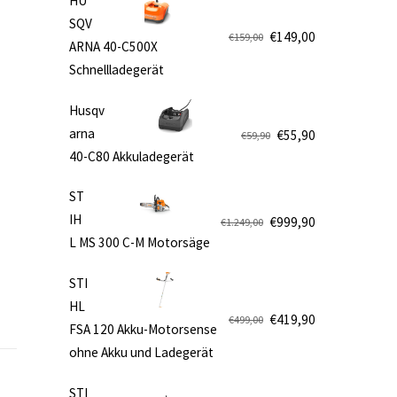
HU
SQV
e
€
149,00
€
159,00
ARNA 40-C500X
Ursprünglicher
Aktueller
Schnellladegerät
Preis
Preis
war:
ist:
Husqv
€159,00
€149,00.
arna
€
55,90
€
59,90
Ursprünglicher
Aktueller
40-C80 Akkuladegerät
Preis
Preis
war:
ist:
ST
€59,90
€55,90.
IH
€
999,90
€
1.249,00
Ursprünglicher
Aktueller
L MS 300 C-M Motorsäge
Preis
Preis
war:
ist:
STI
€1.249,00
€999,90.
HL
€
419,90
€
499,00
FSA 120 Akku-Motorsense
Ursprünglicher
Aktueller
ohne Akku und Ladegerät
Preis
Preis
war:
ist:
STI