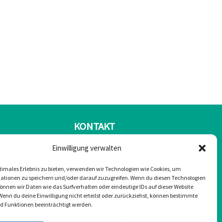
KONTAKT
Einwilligung verwalten
Mail: office@greulonline.at
timales Erlebnis zu bieten, verwenden wir Technologien wie Cookies, um
Tel: +43 2755 7272
ationen zu speichern und/oder darauf zuzugreifen. Wenn du diesen Technologien
nnen wir Daten wie das Surfverhalten oder eindeutige IDs auf dieser Website
rklärung
Texing 20, 3242 Texing
Wenn du deine Einwilligung nicht erteilst oder zurückziehst, können bestimmte
 Funktionen beeinträchtigt werden.
Greul auf Facebook