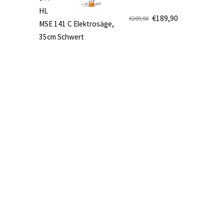
€499,00
€419,90.
HL
€
189,90
€
209,00
MSE 141 C Elektrosäge,
Ursprünglicher
Aktueller
35cm Schwert
Preis
Preis
war:
ist:
€209,00
€189,90.