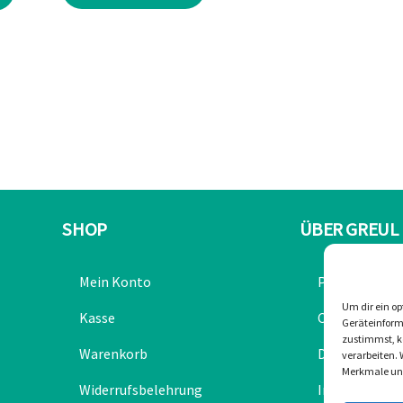
ist:
€229,90.
SHOP
ÜBER GREUL
Mein Konto
Partner
Um dir ein op
Kasse
Chronik
Geräteinform
zustimmst, kö
Warenkorb
Datenschutze
verarbeiten. 
Merkmale und
Widerrufsbelehrung
Impressum