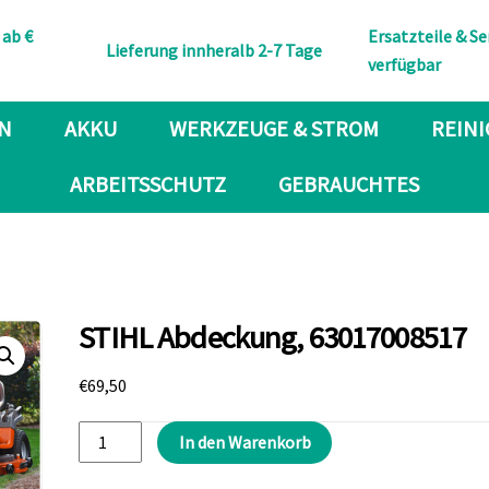
Back
 ab €
Ersatzteile & Se
To
Lieferung innheralb 2-7 Tage
verfügbar
Top
N
AKKU
WERKZEUGE & STROM
REIN
ARBEITSSCHUTZ
GEBRAUCHTES
STIHL Abdeckung, 63017008517
€
69,50
STIHL
In den Warenkorb
Abdeckung,