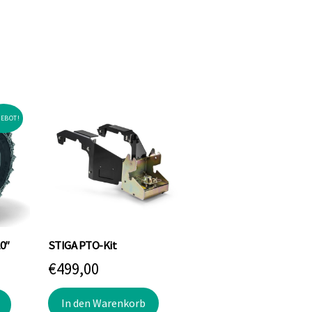
EBOT!
0″
STIGA PTO-Kit
glicher
Aktueller
€
499,00
Preis
In den Warenkorb