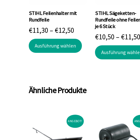
STIHL Feilenhalter mit
STIHL Sägeketten-
Rundfeile
Rundfeile ohne Feilen
je 6 Stück
Preisspanne:
€
11,30
–
€
12,50
€
10,50
–
€
11,5
€11,30
Dieses
Ausführung wählen
bis
Produkt
Ausführung wähle
weist
€12,50
mehrere
Varianten
auf.
Ähnliche Produkte
Die
Optionen
können
auf
ANGEBOT!
ANG
der
Produktseite
gewählt