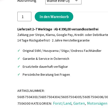
Ausführung
STIHL
In den Warenkorb
Feilenhalter
2-
Lieferzeit 2–7 Werktage · Ab € 390,00 versandkostenfrei
in-
Zahlung per Stripe, Klarna, Google Pay, Kredit- oder Debitkart
1
14 Tage Rückgabefrist · 2 Jahre Herstellergarantie
Menge
Original Stihl / Husqvarna / Stiga / Endress Fachhändler
Garantie & Service in Österreich
Ersatzteile dauerhaft verfügbar
Persönliche Beratung bei Fragen
ARTIKELNUMMER:
56057504303/56057504304/56057504305/56057504306/0
Forst/Land
Garten
Motorsägen
7504300
KATEGORIEN:
,
,