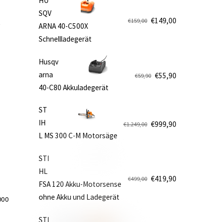
HU
SQV
€
149,00
€
159,00
ARNA 40-C500X
Ursprünglicher
Aktueller
Schnellladegerät
Preis
Preis
war:
ist:
Husqv
€159,00
€149,00.
e
arna
€
55,90
€
59,90
Ursprünglicher
Aktueller
40-C80 Akkuladegerät
Preis
Preis
war:
ist:
ST
€59,90
€55,90.
IH
€
999,90
€
1.249,00
Ursprünglicher
Aktueller
L MS 300 C-M Motorsäge
Preis
Preis
war:
ist:
STI
€1.249,00
€999,90.
HL
€
419,90
€
499,00
FSA 120 Akku-Motorsense
Ursprünglicher
Aktueller
ohne Akku und Ladegerät
Preis
Preis
000
war:
ist:
STI