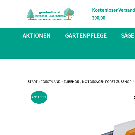
Skip
Kostenloser Versand
to
390,00
content
AKTIONEN
GARTENPFLEGE
SÄGE
START
FORST/LAND
ZUBEHÖR
MOTORSÄGEN FORST ZUBEHÖR
ANGEBOT!