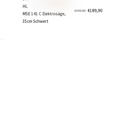
€499,00
€419,90.
HL
€
189,90
€
209,00
MSE 141 C Elektrosäge,
Ursprünglicher
Aktueller
35cm Schwert
Preis
Preis
war:
ist:
€209,00
€189,90.
i