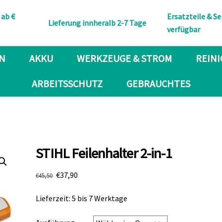
Back
 ab €
Ersatzteile & Se
To
Lieferung innheralb 2-7 Tage
verfügbar
Top
N
AKKU
WERKZEUGE & STROM
REIN
ARBEITSSCHUTZ
GEBRAUCHTES
STIHL Feilenhalter 2-in-1
Ursprünglicher
Aktueller
€
37,90
€
45,50
Preis
Preis
Lieferzeit: 5 bis 7 Werktage
war:
ist:
€45,50
€37,90.