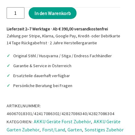
STIHL
In den Warenkorb
Flachdüse
gebogen
Lieferzeit 2–7 Werktage · Ab € 390,00 versandkostenfrei
Menge
Zahlung per Stripe, Klarna, Google Pay, Kredit- oder Debitkarte
14 Tage Rückgabefrist · 2 Jahre Herstellergarantie
Original Stihl / Husqvarna / Stiga / Endress Fachhändler
Garantie & Service in Österreich
Ersatzteile dauerhaft verfügbar
Persönliche Beratung bei Fragen
ARTIKELNUMMER:
46067018301/42417086302/42827086340/42827086304
AKKU Geräte Forst Zubehör
AKKU Geräte
KATEGORIEN:
,
Garten Zubehör
Forst/Land
Garten
Sonstiges Zubehör
,
,
,