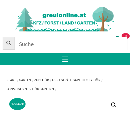
Skip
Back
to
To
content
Top
0
Menu
START
GARTEN
ZUBEHÖR
AKKU GERÄTE GARTEN ZUBEHÖR
SONSTIGES ZUBEHÖR GARTENN
ANGEBOT!