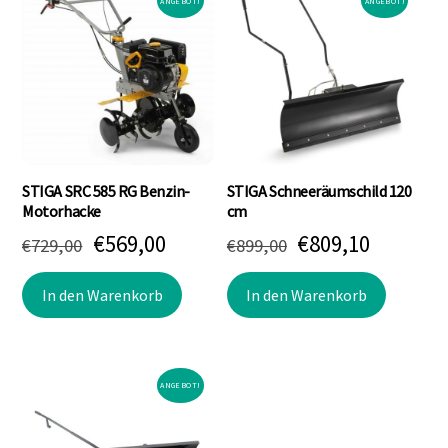
ANGEBOT!
ANGEBOT!
STIGA SRC 585 RG Benzin-
STIGA Schneeräumschild 120
Motorhacke
cm
Ursprünglicher
Aktueller
Ursprünglicher
Aktuell
€
569,00
€
809,10
€
729,00
€
899,00
Preis
Preis
Preis
Preis
In den Warenkorb
In den Warenkorb
war:
ist:
war:
ist:
€729,00
€569,00.
€899,00
€809,10.
ANGEBOT!