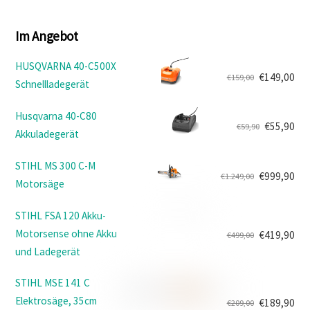
Im Angebot
HUSQVARNA 40-C500X
€
149,00
€
159,00
Schnellladegerät
Ursprünglicher
Aktueller
Preis
Preis
Husqvarna 40-C80
war:
ist:
€
55,90
€
59,90
Akkuladegerät
Ursprünglicher
Aktueller
€159,00
€149,00.
Preis
Preis
STIHL MS 300 C-M
war:
ist:
€
999,90
€
1.249,00
Motorsäge
Ursprünglicher
Aktueller
€59,90
€55,90.
Preis
Preis
STIHL FSA 120 Akku-
war:
ist:
Motorsense ohne Akku
€
419,90
€
499,00
€1.249,00
€999,90.
Ursprünglicher
Aktueller
und Ladegerät
Preis
Preis
war:
ist:
STIHL MSE 141 C
€499,00
€419,90.
Elektrosäge, 35cm
€
189,90
€
209,00