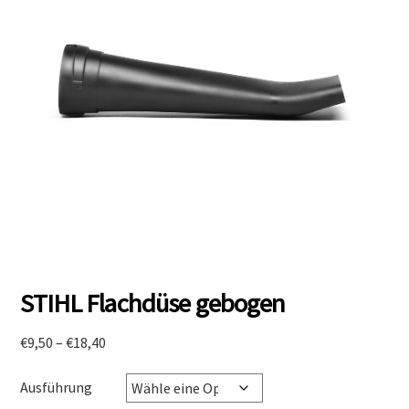
STIHL Flachdüse gebogen
Preisspanne:
€
9,50
–
€
18,40
€9,50
bis
Ausführung
€18,40