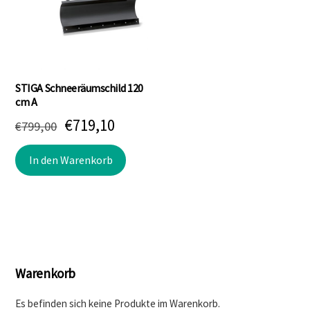
STIGA Schneeräumschild 120
cm A
Ursprünglicher
Aktueller
€
719,10
€
799,00
Preis
Preis
In den Warenkorb
war:
ist:
€799,00
€719,10.
Warenkorb
Es befinden sich keine Produkte im Warenkorb.