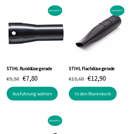
ANGEBOT!
ANGEBOT!
STIHL Runddüse gerade
STIHL Flachdüse gerade
Ursprünglicher
Aktueller
Ursprünglicher
Aktueller
€
7,80
€
12,90
€
9,50
€
15,60
Preis
Preis
Preis
Preis
Dieses
Ausführung wählen
In den Warenkorb
war:
ist:
war:
ist:
Produkt
weist
€9,50
€7,80.
€15,60
€12,90.
mehrere
Varianten
ANGEBOT!
auf.