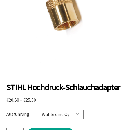
STIHL Hochdruck-Schlauchadapter
Preisspanne:
€
20,50
–
€
25,50
€20,50
bis
Ausführung
€25,50