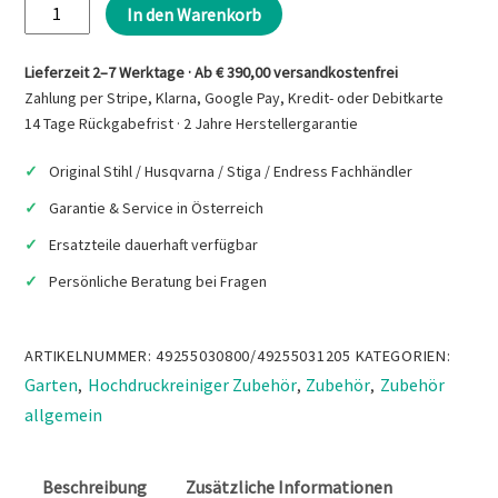
STIHL
In den Warenkorb
Hochdruck-
Schlauchadapter
Lieferzeit 2–7 Werktage · Ab € 390,00 versandkostenfrei
Menge
Zahlung per Stripe, Klarna, Google Pay, Kredit- oder Debitkarte
14 Tage Rückgabefrist · 2 Jahre Herstellergarantie
Original Stihl / Husqvarna / Stiga / Endress Fachhändler
Garantie & Service in Österreich
Ersatzteile dauerhaft verfügbar
Persönliche Beratung bei Fragen
ARTIKELNUMMER:
49255030800/49255031205
KATEGORIEN:
Garten
Hochdruckreiniger Zubehör
Zubehör
Zubehör
,
,
,
allgemein
Beschreibung
Zusätzliche Informationen