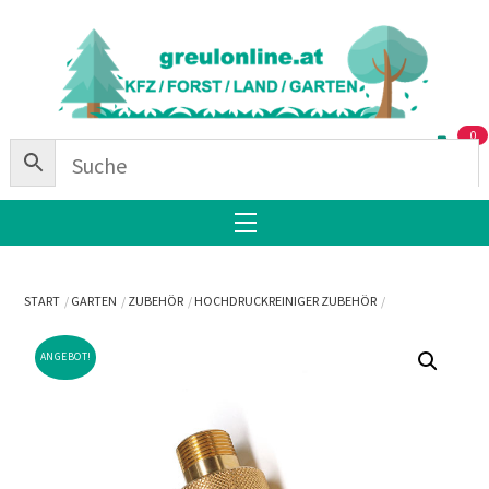
Skip
Back
to
To
content
Top
0
Menu
START
GARTEN
ZUBEHÖR
HOCHDRUCKREINIGER ZUBEHÖR
ANGEBOT!