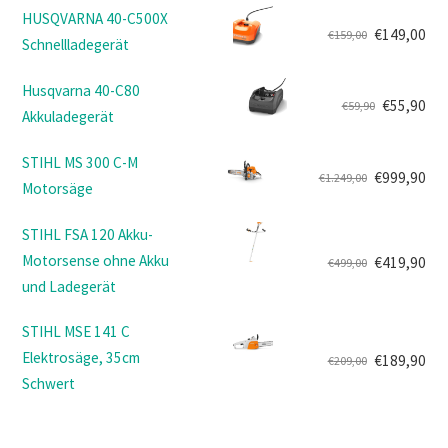
HUSQVARNA 40-C500X
€
149,00
€
159,00
Schnellladegerät
Ursprünglicher
Aktueller
Preis
Preis
Husqvarna 40-C80
war:
ist:
€
55,90
€
59,90
Akkuladegerät
Ursprünglicher
Aktueller
€159,00
€149,00.
Preis
Preis
STIHL MS 300 C-M
war:
ist:
€
999,90
€
1.249,00
Motorsäge
Ursprünglicher
Aktueller
€59,90
€55,90.
Preis
Preis
STIHL FSA 120 Akku-
war:
ist:
Motorsense ohne Akku
€
419,90
€
499,00
€1.249,00
€999,90.
Ursprünglicher
Aktueller
und Ladegerät
Preis
Preis
war:
ist:
STIHL MSE 141 C
€499,00
€419,90.
Elektrosäge, 35cm
€
189,90
€
209,00
Ursprünglicher
Aktueller
Schwert
Preis
Preis
war:
ist: