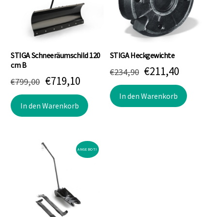
STIGA Schneeräumschild 120
STIGA Heckgewichte
cm B
Ursprünglicher
Aktuell
€
211,40
€
234,90
Ursprünglicher
Aktueller
€
719,10
€
799,00
Preis
Preis
Preis
Preis
In den Warenkorb
war:
ist:
In den Warenkorb
war:
ist:
€234,90
€211,40.
€799,00
€719,10.
ANGEBOT!