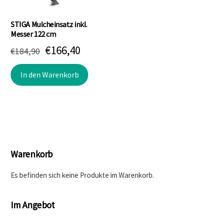
STIGA Mulcheinsatz inkl.
Messer 122 cm
Ursprünglicher
Aktueller
€
166,40
€
184,90
Preis
Preis
In den Warenkorb
war:
ist:
€184,90
€166,40.
Warenkorb
Es befinden sich keine Produkte im Warenkorb.
Im Angebot