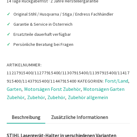
14 Tage Rückgabefrist · 2 Jahre Herstellergarantie
Original Stihl / Husqvarna / Stiga / Endress Fachhändler
Garantie & Service in Österreich
Ersatzteile dauerhaft verfügbar
Persönliche Beratung bei Fragen
ARTIKELNUMMER:
11217915400/11277915400/11307915400/11397915400/11417
Forst/Land
915400/11437915400/11447915400
KATEGORIEN:
,
Garten
Motorsägen Forst Zubehör
Motorsägen Garten
,
,
Zubehör
Zubehör
Zubehör
Zubehör allgemein
,
,
,
Beschreibung
Zusätzliche Informationen
STIHL Lasergerät-Halter in verschiedenen Varianten