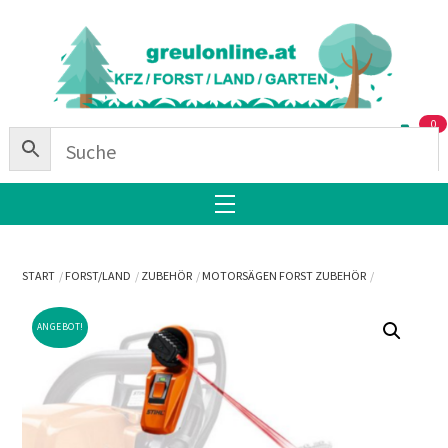
Skip
Back
to
To
content
Top
0
Menu
START
FORST/LAND
ZUBEHÖR
MOTORSÄGEN FORST ZUBEHÖR
ANGEBOT!