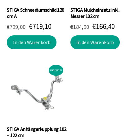
STIGA Schneeräumschild 120
STIGA Mulcheinsatz inkl.
cm A
Messer 102 cm
Ursprünglicher
Aktueller
Ursprünglicher
Aktuell
€
719,10
€
166,40
€
799,00
€
184,90
Preis
Preis
Preis
Preis
In den Warenkorb
In den Warenkorb
war:
ist:
war:
ist:
€799,00
€719,10.
€184,90
€166,40.
ANGEBOT!
STIGA Anhängerkupplung 102
– 122 cm