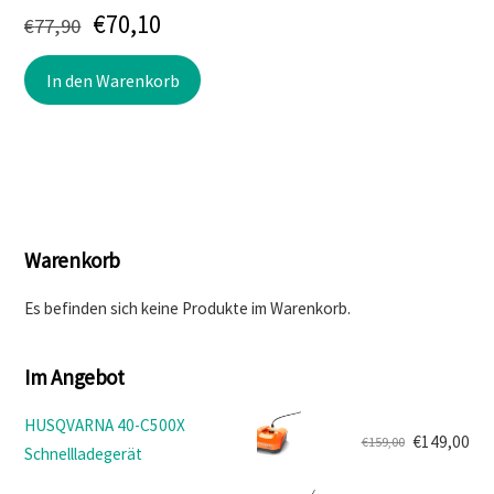
Ursprünglicher
Aktueller
€
70,10
€
77,90
Preis
Preis
In den Warenkorb
war:
ist:
€77,90
€70,10.
Warenkorb
Es befinden sich keine Produkte im Warenkorb.
Im Angebot
HUSQVARNA 40-C500X
€
149,00
€
159,00
Schnellladegerät
Ursprünglicher
Aktueller
Preis
Preis