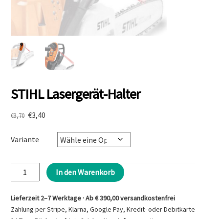
STIHL Lasergerät-Halter
Ursprünglicher
Aktueller
€
3,40
€
3,70
Preis
Preis
war:
ist:
Variante
€3,70
€3,40.
STIHL
In den Warenkorb
Lasergerät-
Halter
Lieferzeit 2–7 Werktage · Ab € 390,00 versandkostenfrei
Menge
Zahlung per Stripe, Klarna, Google Pay, Kredit- oder Debitkarte