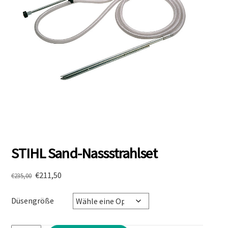
STIHL Sand-Nassstrahlset
Ursprünglicher
Aktueller
€
211,50
€
235,00
Preis
Preis
war:
ist:
Düsengröße
€235,00
€211,50.