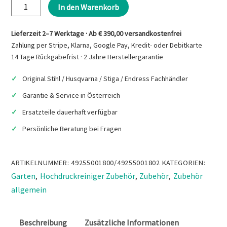
STIHL
In den Warenkorb
Sand-
Nassstrahlset
Lieferzeit 2–7 Werktage · Ab € 390,00 versandkostenfrei
Menge
Zahlung per Stripe, Klarna, Google Pay, Kredit- oder Debitkarte
14 Tage Rückgabefrist · 2 Jahre Herstellergarantie
Original Stihl / Husqvarna / Stiga / Endress Fachhändler
Garantie & Service in Österreich
Ersatzteile dauerhaft verfügbar
Persönliche Beratung bei Fragen
ARTIKELNUMMER:
49255001800/49255001802
KATEGORIEN:
Garten
Hochdruckreiniger Zubehör
Zubehör
Zubehör
,
,
,
allgemein
Beschreibung
Zusätzliche Informationen