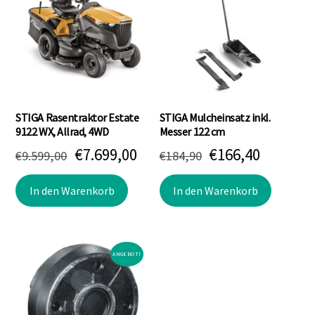
STIGA Rasentraktor Estate
STIGA Mulcheinsatz inkl.
9122 WX, Allrad, 4WD
Messer 122 cm
Ursprünglicher
Aktueller
Ursprünglicher
Aktuell
€
7.699,00
€
166,40
€
9.599,00
€
184,90
Preis
Preis
Preis
Preis
In den Warenkorb
In den Warenkorb
war:
ist:
war:
ist:
€9.599,00
€7.699,00.
€184,90
€166,40.
ANGEBOT!