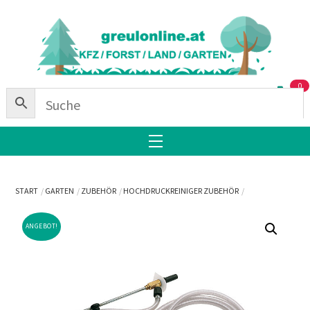
Skip
Back
to
To
content
Top
0
Menu
START
GARTEN
ZUBEHÖR
HOCHDRUCKREINIGER ZUBEHÖR
ANGEBOT!