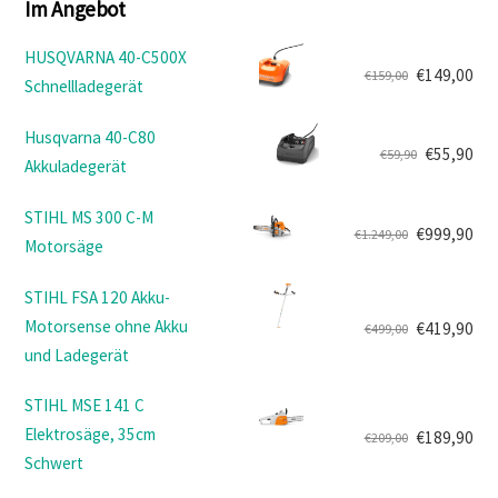
Im Angebot
HUSQVARNA 40-C500X
€
149,00
€
159,00
Schnellladegerät
Ursprünglicher
Aktueller
Preis
Preis
Husqvarna 40-C80
war:
ist:
€
55,90
€
59,90
Akkuladegerät
Ursprünglicher
Aktueller
€159,00
€149,00.
Preis
Preis
STIHL MS 300 C-M
war:
ist:
€
999,90
€
1.249,00
Motorsäge
Ursprünglicher
Aktueller
€59,90
€55,90.
Preis
Preis
STIHL FSA 120 Akku-
war:
ist:
Motorsense ohne Akku
€
419,90
€
499,00
€1.249,00
€999,90.
Ursprünglicher
Aktueller
und Ladegerät
Preis
Preis
war:
ist:
STIHL MSE 141 C
€499,00
€419,90.
Elektrosäge, 35cm
€
189,90
€
209,00
Ursprünglicher
Aktueller
Schwert
Preis
Preis