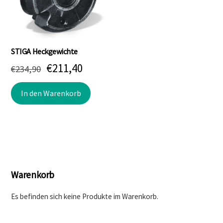
STIGA Heckgewichte
Ursprünglicher
Aktueller
€
211,40
€
234,90
Preis
Preis
In den Warenkorb
war:
ist:
€234,90
€211,40.
Warenkorb
Es befinden sich keine Produkte im Warenkorb.