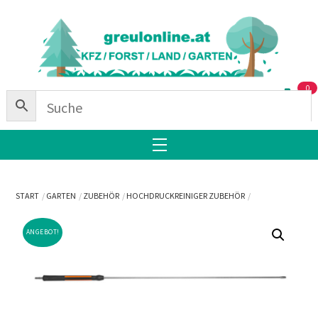
Skip
Back
to
To
content
Top
0
Menu
START
GARTEN
ZUBEHÖR
HOCHDRUCKREINIGER ZUBEHÖR
ANGEBOT!