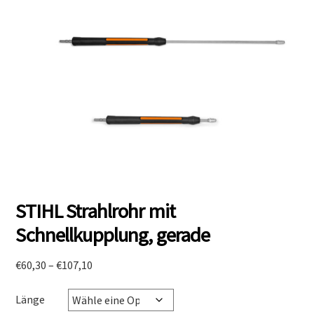
STIHL Strahlrohr mit
Schnellkupplung, gerade
Preisspanne:
€
60,30
–
€
107,10
€60,30
bis
Länge