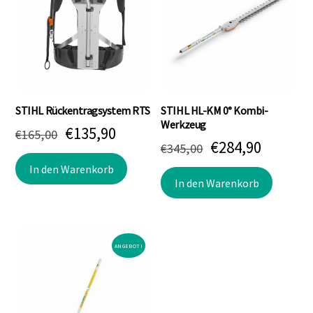
Die
Optio
könne
auf
der
Produk
STIHL Rückentragsystem RTS
STIHL HL-KM 0° Kombi-
gewäh
Werkzeug
Ursprünglicher
Aktueller
€
135,90
€
165,00
werde
Ursprünglicher
Aktuell
€
284,90
€
345,00
Preis
Preis
Preis
Preis
In den Warenkorb
war:
ist:
In den Warenkorb
war:
ist:
€165,00
€135,90.
€345,00
€284,90
ANGEBOT!