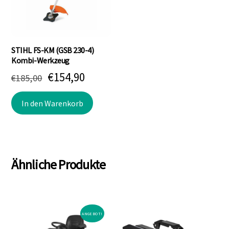
STIHL FS-KM (GSB 230-4)
Kombi-Werkzeug
Ursprünglicher
Aktueller
€
154,90
€
185,00
Preis
Preis
In den Warenkorb
war:
ist:
€185,00
€154,90.
Ähnliche Produkte
ANGEBOT!