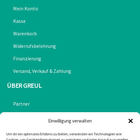
Mein Konto
Kasse
Warenkorb
Widerrufsbelehrung
Finanzierung
Versand, Verkauf & Zahlung
ÜBER GREUL
Partner
Chronik
Einwilligung verwalten
Datenschutzerklärung
Um dir ein optimales Erlebnis zu bieten, verwenden wir Technologien wie
Cookies, um Geräteinformationen zu speichern und/oder darauf zuzugreifen.