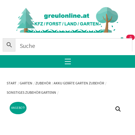
Skip
Back
to
To
content
Top
0
Menu
START
GARTEN
ZUBEHÖR
AKKU GERÄTE GARTEN ZUBEHÖR
SONSTIGES ZUBEHÖR GARTENN
ANGEBOT!