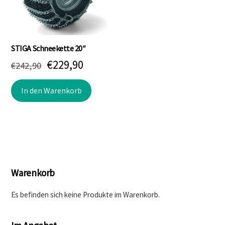
STIGA Schneekette 20″
Ursprünglicher
Aktueller
€
229,90
€
242,90
Preis
Preis
In den Warenkorb
war:
ist:
€242,90
€229,90.
Warenkorb
Es befinden sich keine Produkte im Warenkorb.