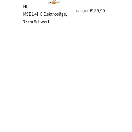
€499,00
€419,90.
HL
€
189,90
€
209,00
MSE 141 C Elektrosäge,
Ursprünglicher
Aktueller
35cm Schwert
Preis
Preis
war:
ist:
€209,00
€189,90.