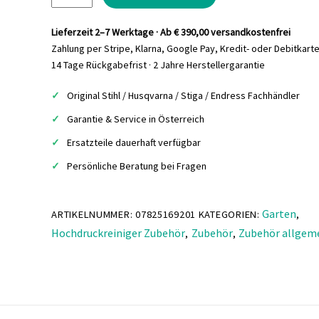
€46,00
€37,80.
Universalreiniger
Profi
Lieferzeit 2–7 Werktage · Ab € 390,00 versandkostenfrei
CP
Zahlung per Stripe, Klarna, Google Pay, Kredit- oder Debitkart
200
14 Tage Rückgabefrist · 2 Jahre Herstellergarantie
Menge
Original Stihl / Husqvarna / Stiga / Endress Fachhändler
Garantie & Service in Österreich
Ersatzteile dauerhaft verfügbar
Persönliche Beratung bei Fragen
Garten
ARTIKELNUMMER:
07825169201
KATEGORIEN:
,
Hochdruckreiniger Zubehör
Zubehör
Zubehör allgem
,
,