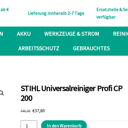
Back
 ab €
Ersatzteile & Se
To
Lieferung innheralb 2-7 Tage
verfügbar
Top
N
AKKU
WERKZEUGE & STROM
REIN
ARBEITSSCHUTZ
GEBRAUCHTES
STIHL Universalreiniger Profi CP
200
Ursprünglicher
Aktueller
€
37,80
€
46,00
Preis
Preis
STIHL
war:
ist:
In den Warenkorb