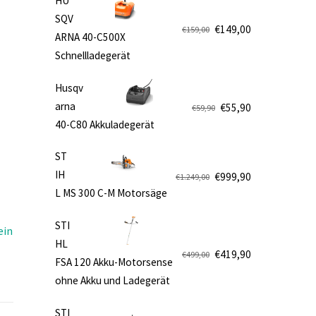
HU
SQV
€
149,00
€
159,00
ARNA 40-C500X
Ursprünglicher
Aktueller
e
Schnellladegerät
Preis
Preis
war:
ist:
Husqv
€159,00
€149,00.
arna
€
55,90
€
59,90
Ursprünglicher
Aktueller
40-C80 Akkuladegerät
Preis
Preis
war:
ist:
ST
€59,90
€55,90.
IH
€
999,90
€
1.249,00
Ursprünglicher
Aktueller
L MS 300 C-M Motorsäge
Preis
Preis
war:
ist:
STI
ein
€1.249,00
€999,90.
HL
€
419,90
€
499,00
FSA 120 Akku-Motorsense
Ursprünglicher
Aktueller
ohne Akku und Ladegerät
Preis
Preis
war:
ist:
STI