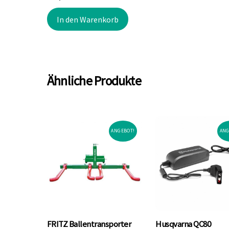
In den Warenkorb
Ähnliche Produkte
ANGEBOT!
ANG
FRITZ Ballentransporter
Husqvarna QC80