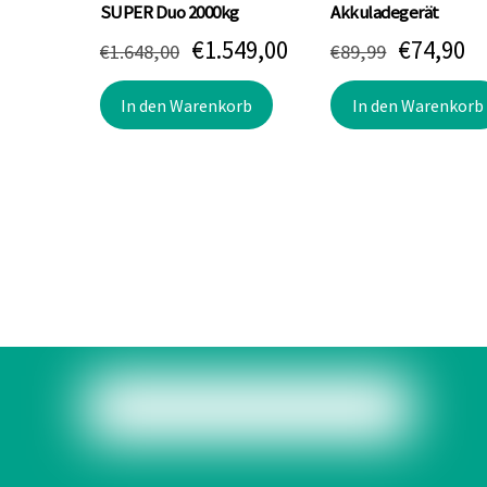
SUPER Duo 2000kg
Akkuladegerät
Ursprünglicher
Aktueller
Ursprün
Ak
€
1.549,00
€
74,90
€
1.648,00
€
89,99
Preis
Preis
Preis
Pr
In den Warenkorb
In den Warenkorb
war:
ist:
war:
is
€1.648,00
€1.549,00.
€89,99
€7