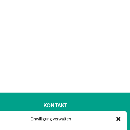
KONTAKT
Einwilligung verwalten
Mail: office@greulonline.at