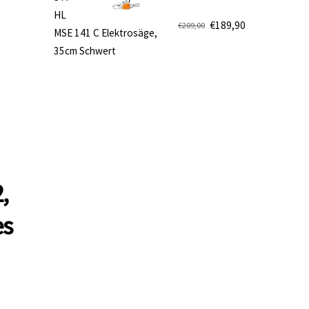
€499,00
€419,90.
HL
€
189,90
€
209,00
MSE 141 C Elektrosäge,
Ursprünglicher
Aktueller
35cm Schwert
Preis
Preis
war:
ist:
€209,00
€189,90.
,
es