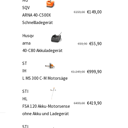
HU
SQV
e
€
149,00
€
159,00
ARNA 40-C500X
Ursprünglicher
Aktueller
Schnellladegerät
Preis
Preis
war:
ist:
Husqv
€159,00
€149,00.
arna
€
55,90
€
59,90
Ursprünglicher
Aktueller
40-C80 Akkuladegerät
Preis
Preis
war:
ist:
ST
€59,90
€55,90.
IH
€
999,90
€
1.249,00
Ursprünglicher
Aktueller
,
L MS 300 C-M Motorsäge
Preis
Preis
war:
ist:
STI
€1.249,00
€999,90.
HL
€
419,90
€
499,00
FSA 120 Akku-Motorsense
Ursprünglicher
Aktueller
ohne Akku und Ladegerät
Preis
Preis
war:
ist:
STI