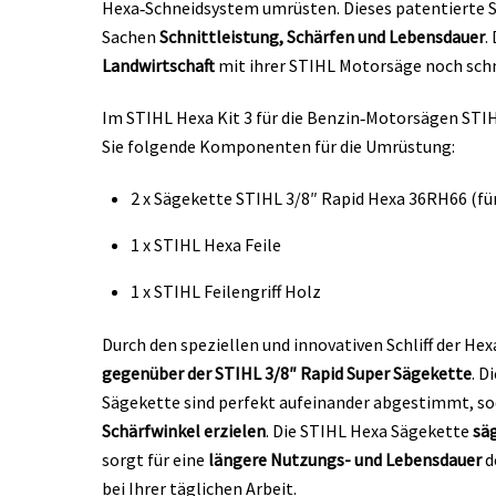
Hexa‑Schneidsystem umrüsten. Dieses patentierte 
Sachen
Schnittleistung, Schärfen und Lebensdauer
.
Landwirtschaft
mit ihrer STIHL Motorsäge noch schn
Im STIHL Hexa Kit 3 für die Benzin‑Motorsägen STI
Sie folgende Komponenten für die Umrüstung:
2 x Sägekette STIHL 3/8″ Rapid Hexa 36RH66 (fü
1 x STIHL Hexa Feile
1 x STIHL Feilengriff Holz
Durch den speziellen und innovativen Schliff der Hex
gegenüber der STIHL 3/8″ Rapid Super Sägekette
. D
Sägekette sind perfekt aufeinander abgestimmt, so
Schärfwinkel erzielen
. Die STIHL Hexa Sägekette
säg
sorgt für eine
längere Nutzungs- und Lebensdauer
d
bei Ihrer täglichen Arbeit.