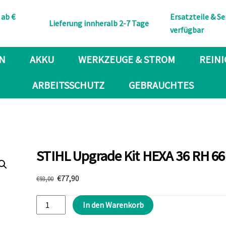
Back
 ab €
Ersatzteile & Se
To
Lieferung innheralb 2-7 Tage
verfügbar
Top
N
AKKU
WERKZEUGE & STROM
REIN
ARBEITSSCHUTZ
GEBRAUCHTES
STIHL Upgrade Kit HEXA 36 RH 66
Ursprünglicher
Aktueller
€
77,90
€
93,00
Preis
Preis
STIHL
war:
ist:
In den Warenkorb
€93,00
€77,90.
Upgrade