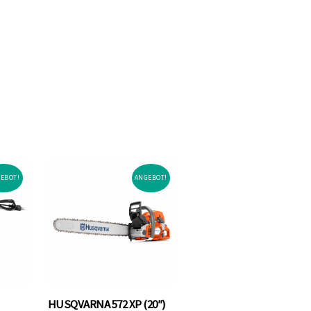
EBOT!
ANGEBOT!
HUSQVARNA 572 XP (20″)