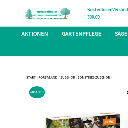
Skip
Kostenloser Versand
to
390,00
content
AKTIONEN
GARTENPFLEGE
SÄGE
START
FORST/LAND
ZUBEHÖR
SONSTIGES ZUBEHÖR
ANGEBOT!