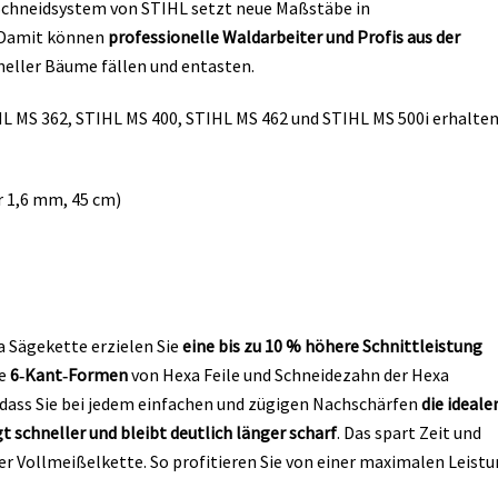
Schneidsystem von STIHL setzt neue Maßstäbe in
 Damit können
professionelle Waldarbeiter und Profis aus der
eller Bäume fällen und entasten.
HL MS 362, STIHL MS 400, STIHL MS 462 und STIHL MS 500i erhalte
r 1,6 mm, 45 cm)
a Sägekette erzielen Sie
eine bis zu 10 % höhere Schnittleistung
ie
6‑Kant‑Formen
von Hexa Feile und Schneidezahn der Hexa
dass Sie bei jedem einfachen und zügigen Nachschärfen
die ideale
t schneller und bleibt deutlich länger scharf
. Das spart Zeit und
er Vollmeißelkette. So profitieren Sie von einer maximalen Leist