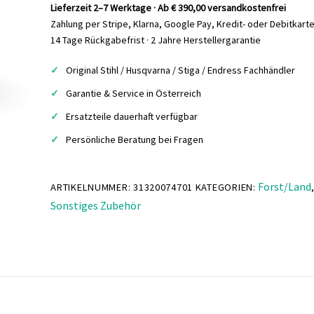
Kit
Lieferzeit 2–7 Werktage · Ab € 390,00 versandkostenfrei
HEXA
Zahlung per Stripe, Klarna, Google Pay, Kredit- oder Debitkart
36
14 Tage Rückgabefrist · 2 Jahre Herstellergarantie
RH
Original Stihl / Husqvarna / Stiga / Endress Fachhändler
66
Menge
Garantie & Service in Österreich
Ersatzteile dauerhaft verfügbar
Persönliche Beratung bei Fragen
Forst/Land
ARTIKELNUMMER:
31320074701
KATEGORIEN:
Sonstiges Zubehör