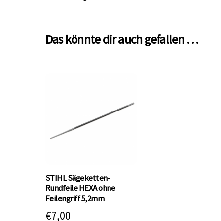
Das könnte dir auch gefallen …
STIHL Sägeketten-
Rundfeile HEXA ohne
Feilengriff 5,2mm
€
7,00