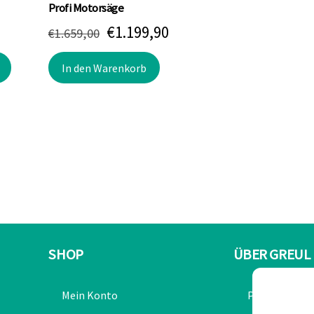
Profi Motorsäge
glicher
tueller
Ursprünglicher
Aktueller
€
1.199,90
€
1.659,00
eis
Preis
Preis
In den Warenkorb
t:
war:
ist:
4,90.
€1.659,00
€1.199,90.
SHOP
ÜBER GREUL
Mein Konto
Partner