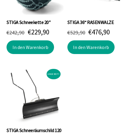
STIGA Schneekette 20″
STIGA 36“ RASENWALZE
Ursprünglicher
Aktueller
Ursprünglicher
Aktuell
€
229,90
€
476,90
€
242,90
€
529,90
Preis
Preis
Preis
Preis
In den Warenkorb
In den Warenkorb
war:
ist:
war:
ist:
€242,90
€229,90.
€529,90
€476,90.
ANGEBOT!
STIGA Schneeräumschild 120