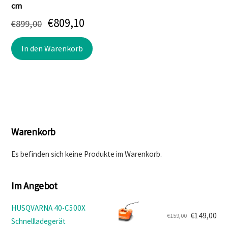
cm
Ursprünglicher
Aktueller
€
809,10
€
899,00
Preis
Preis
In den Warenkorb
war:
ist:
€899,00
€809,10.
Warenkorb
Es befinden sich keine Produkte im Warenkorb.
Im Angebot
HUSQVARNA 40-C500X
€
149,00
€
159,00
Schnellladegerät
Ursprünglicher
Aktueller