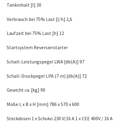
Tankinhalt [l] 30
Verbrauch bei 75% Last [l/h] 2,6
Laufzeit bei 75% Last [h] 12
Startsystem Reversierstarter
Schall-Leistungspegel LWA [db(A)] 97
Schall-Druckpegel LPA (7 m) [db(A)] 72
Gewicht ca. [kg] 90
Maße L x B x H [mm] 786 x 570 x 600
Steckdosen 1 x Schuko 230 V/16 A 1 x CEE 400V / 16 A