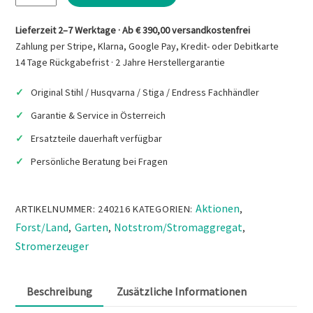
ESE
6000
Lieferzeit 2–7 Werktage · Ab € 390,00 versandkostenfrei
DBS
Zahlung per Stripe, Klarna, Google Pay, Kredit- oder Debitkarte
Stromerzeuger
14 Tage Rückgabefrist · 2 Jahre Herstellergarantie
Menge
Original Stihl / Husqvarna / Stiga / Endress Fachhändler
Garantie & Service in Österreich
Ersatzteile dauerhaft verfügbar
Persönliche Beratung bei Fragen
Aktionen
ARTIKELNUMMER:
240216
KATEGORIEN:
,
Forst/Land
Garten
Notstrom/Stromaggregat
,
,
,
Stromerzeuger
Beschreibung
Zusätzliche Informationen