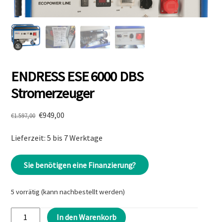
ENDRESS ESE 6000 DBS
Stromerzeuger
Ursprünglicher
Aktueller
€
949,00
€
1.597,00
Preis
Preis
Lieferzeit: 5 bis 7 Werktage
war:
ist:
€1.597,00
€949,00.
Sie benötigen eine Finanzierung?
5 vorrätig (kann nachbestellt werden)
ENDRESS
In den Warenkorb