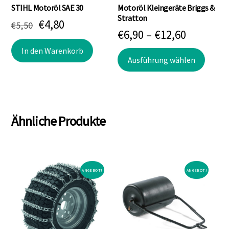
STIHL Motoröl SAE 30
Motoröl Kleingeräte Briggs &
Stratton
Ursprünglicher
Aktueller
€
4,80
€
5,50
Preissp
€
6,90
–
€
12,60
Preis
Preis
€6,90
In den Warenkorb
Dieses
war:
ist:
Ausführung wählen
bis
Produk
€5,50
€4,80.
weist
€12,60
mehre
Varian
Ähnliche Produkte
auf.
Die
Optio
könne
ANGEBOT!
ANGEBOT!
auf
der
Produk
gewäh
werde