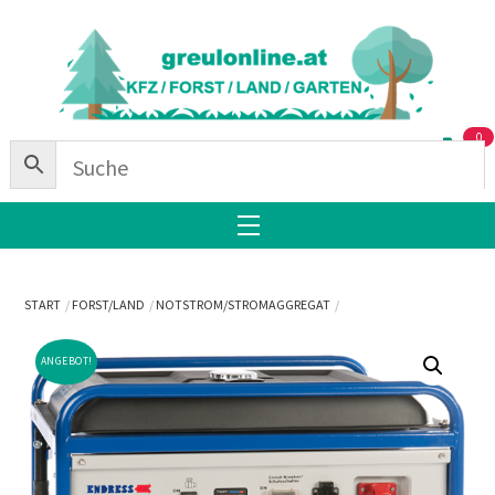
Skip
Back
to
To
content
Top
0
Menu
START
FORST/LAND
NOTSTROM/STROMAGGREGAT
ANGEBOT!