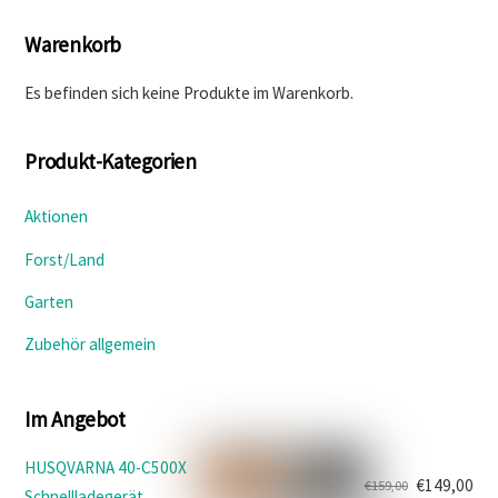
Warenkorb
Es befinden sich keine Produkte im Warenkorb.
Produkt-Kategorien
Aktionen
Forst/Land
Garten
Zubehör allgemein
Im Angebot
HUSQVARNA 40-C500X
€
149,00
€
159,00
Schnellladegerät
Ursprünglicher
Aktueller