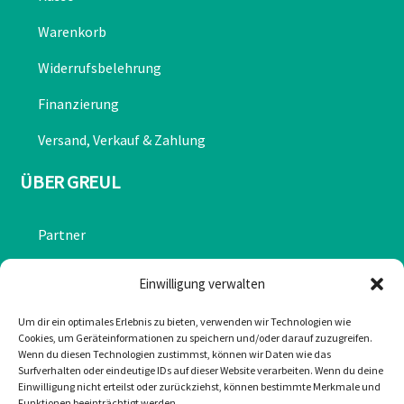
Warenkorb
Widerrufsbelehrung
Finanzierung
Versand, Verkauf & Zahlung
ÜBER GREUL
Partner
Chronik
Einwilligung verwalten
Datenschutzerklärung
Um dir ein optimales Erlebnis zu bieten, verwenden wir Technologien wie
Cookies, um Geräteinformationen zu speichern und/oder darauf zuzugreifen.
Impressum
Wenn du diesen Technologien zustimmst, können wir Daten wie das
Surfverhalten oder eindeutige IDs auf dieser Website verarbeiten. Wenn du deine
Cookie-Richtlinie (EU)
Einwilligung nicht erteilst oder zurückziehst, können bestimmte Merkmale und
Funktionen beeinträchtigt werden.