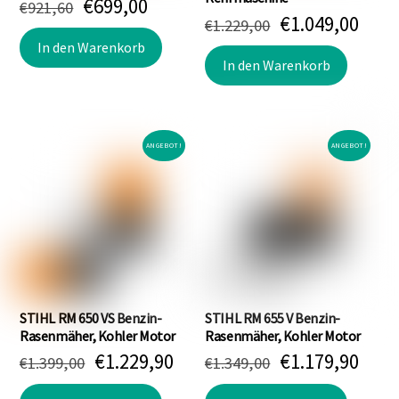
Ursprünglicher
Aktueller
€
699,00
€
921,60
Ursprünglich
Aktu
€
1.049,00
Preis
Preis
€
1.229,00
Preis
Prei
war:
ist:
In den Warenkorb
war:
ist:
In den Warenkorb
€921,60
€699,00.
€1.229,00
€1.0
ANGEBOT!
ANGEBOT!
STIHL RM 650 VS Benzin-
STIHL RM 655 V Benzin-
Rasenmäher, Kohler Motor
Rasenmäher, Kohler Motor
Ursprünglicher
Aktueller
Ursprünglich
Aktu
€
1.229,90
€
1.179,90
€
1.399,00
€
1.349,00
Preis
Preis
Preis
Prei