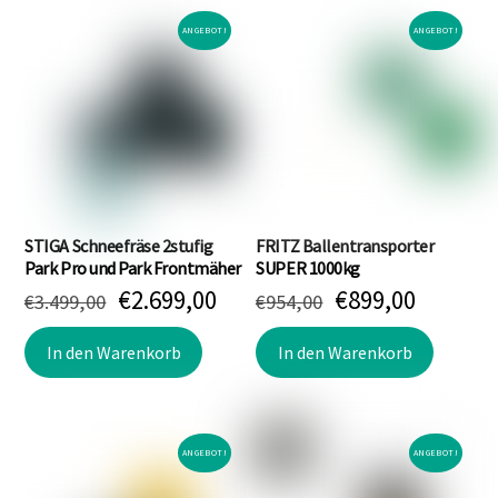
ANGEBOT!
ANGEBOT!
STIGA Schneefräse 2stufig
FRITZ Ballentransporter
Park Pro und Park Frontmäher
SUPER 1000kg
Ursprünglicher
Aktueller
Ursprünglicher
Aktuell
€
2.699,00
€
899,00
€
3.499,00
€
954,00
Preis
Preis
Preis
Preis
war:
ist:
war:
ist:
In den Warenkorb
In den Warenkorb
€3.499,00
€2.699,00.
€954,00
€899,00
ANGEBOT!
ANGEBOT!