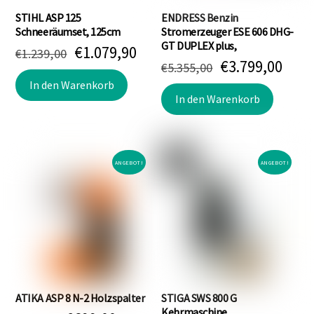
STIHL ASP 125
ENDRESS Benzin
Schneeräumset, 125cm
Stromerzeuger ESE 606 DHG-
GT DUPLEX plus,
Ursprünglicher
Aktueller
€
1.079,90
€
1.239,00
Ursprünglich
Aktu
€
3.799,00
Preis
Preis
€
5.355,00
Preis
Prei
war:
ist:
In den Warenkorb
war:
ist:
In den Warenkorb
€1.239,00
€1.079,90.
€5.355,00
€3.7
ANGEBOT!
ANGEBOT!
ATIKA ASP 8 N-2 Holzspalter
STIGA SWS 800 G
Kehrmaschine