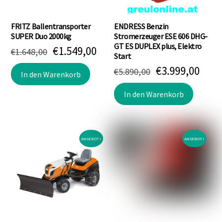
FRITZ Ballentransporter
ENDRESS Benzin
SUPER Duo 2000kg
Stromerzeuger ESE 606 DHG-
GT ES DUPLEX plus, Elektro
Ursprünglicher
Aktueller
€
1.549,00
€
1.648,00
Start
Preis
Preis
Ursprünglich
Aktu
€
3.999,00
€
5.890,00
war:
ist:
In den Warenkorb
Preis
Prei
€1.648,00
€1.549,00.
war:
ist:
In den Warenkorb
€5.890,00
€3.9
ANGEBOT!
ANGEBOT!