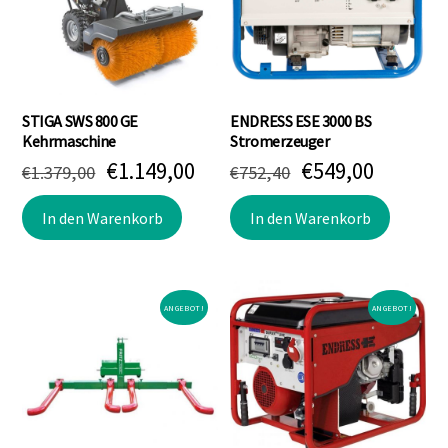
STIGA SWS 800 GE
ENDRESS ESE 3000 BS
Kehrmaschine
Stromerzeuger
Ursprünglicher
Aktueller
Ursprünglicher
Aktuell
€
1.149,00
€
549,00
€
1.379,00
€
752,40
Preis
Preis
Preis
Preis
war:
ist:
war:
ist:
In den Warenkorb
In den Warenkorb
€1.379,00
€1.149,00.
€752,40
€549,00
ANGEBOT!
ANGEBOT!