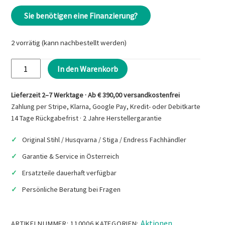
€1.666,80
€1.199,00.
Sie benötigen eine Finanzierung?
2 vorrätig (kann nachbestellt werden)
ENDRESS
In den Warenkorb
ESE
3000
Lieferzeit 2–7 Werktage · Ab € 390,00 versandkostenfrei
i
Zahlung per Stripe, Klarna, Google Pay, Kredit- oder Debitkarte
Silent,
14 Tage Rückgabefrist · 2 Jahre Herstellergarantie
Stromerzeuger
Original Stihl / Husqvarna / Stiga / Endress Fachhändler
Menge
Garantie & Service in Österreich
Ersatzteile dauerhaft verfügbar
Persönliche Beratung bei Fragen
Aktionen
ARTIKELNUMMER:
110006
KATEGORIEN:
,