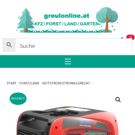
Skip
Back
to
To
content
Top
0
Menu
START
FORST/LAND
NOTSTROM/STROMAGGREGAT
ANGEBOT!