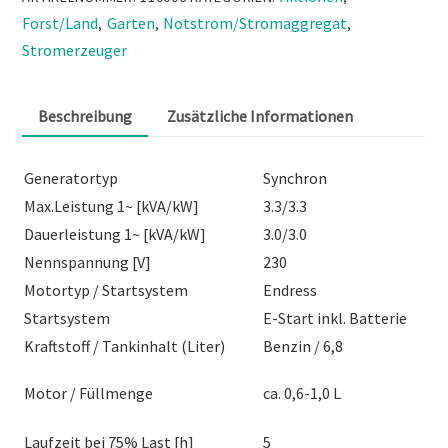
Forst/Land
Garten
Notstrom/Stromaggregat
,
,
,
Stromerzeuger
Beschreibung
Zusätzliche Informationen
Generatortyp
Synchron
Max.Leistung 1~ [kVA/kW]
3.3/3.3
Dauerleistung 1~ [kVA/kW]
3.0/3.0
Nennspannung [V]
230
Motortyp / Startsystem
Endress
Startsystem
E-Start inkl. Batterie
Kraftstoff / Tankinhalt (Liter)
Benzin / 6,8
Motor / Füllmenge
ca. 0,6-1,0 L
Laufzeit bei 75% Last [h]
5