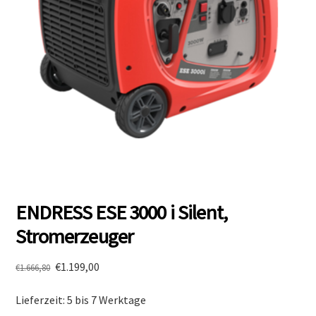
ENDRESS ESE 3000 i Silent,
Stromerzeuger
Ursprünglicher
Aktueller
€
1.199,00
€
1.666,80
Preis
Preis
Lieferzeit: 5 bis 7 Werktage
war:
ist: