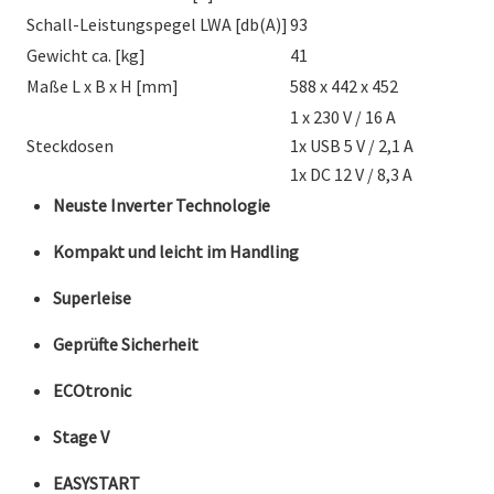
Schall-Leistungspegel LWA [db(A)]
93
Gewicht ca. [kg]
41
Maße L x B x H [mm]
588 x 442 x 452
1 x 230 V / 16 A
Steckdosen
1x USB 5 V / 2,1 A
1x DC 12 V / 8,3 A
Neuste Inverter Technologie
Kompakt und leicht im Handling
Superleise
Geprüfte Sicherheit
ECOtronic
Stage V
EASYSTART