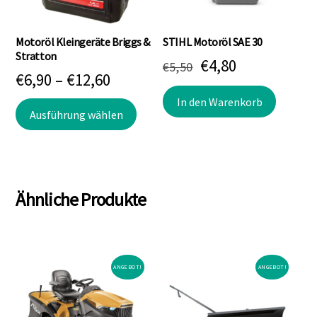
Motoröl Kleingeräte Briggs &
STIHL Motoröl SAE 30
Stratton
Ursprünglicher
Aktueller
€
4,80
€
5,50
Preisspanne:
€
6,90
–
€
12,60
Preis
Preis
€6,90
In den Warenkorb
Dieses
war:
ist:
Ausführung wählen
bis
Produkt
€5,50
€4,80.
weist
€12,60
mehrere
Varianten
Ähnliche Produkte
auf.
Die
Optionen
können
ANGEBOT!
ANGEBOT!
auf
der
Produktseite