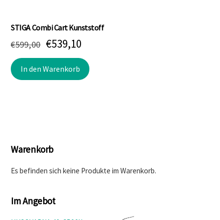
STIGA Combi Cart Kunststoff
Ursprünglicher
Aktueller
€
539,10
€
599,00
Preis
Preis
In den Warenkorb
war:
ist:
€599,00
€539,10.
Warenkorb
Es befinden sich keine Produkte im Warenkorb.
Im Angebot