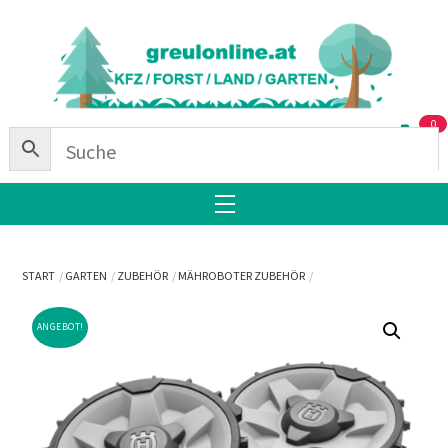
Skip
Back
to
To
content
Top
0
Menu
START
GARTEN
ZUBEHÖR
MÄHROBOTER ZUBEHÖR
ANGEBOT!