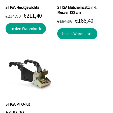
STIGA Heckgewichte
STIGA Mulcheinsatz inkl.
Messer 122 cm
Ursprünglicher
Aktueller
€
211,40
€
234,90
Ursprünglicher
Aktuell
€
166,40
€
184,90
Preis
Preis
Preis
Preis
In den Warenkorb
war:
ist:
In den Warenkorb
war:
ist:
€234,90
€211,40.
€184,90
€166,40.
STIGA PTO-Kit
€
499,00