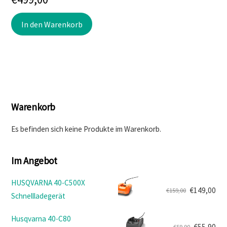
In den Warenkorb
Warenkorb
Es befinden sich keine Produkte im Warenkorb.
Im Angebot
HUSQVARNA 40-C500X
€
149,00
€
159,00
Schnellladegerät
Ursprünglicher
Aktueller
Preis
Preis
Husqvarna 40-C80
war:
ist:
€
55,90
€
59,90