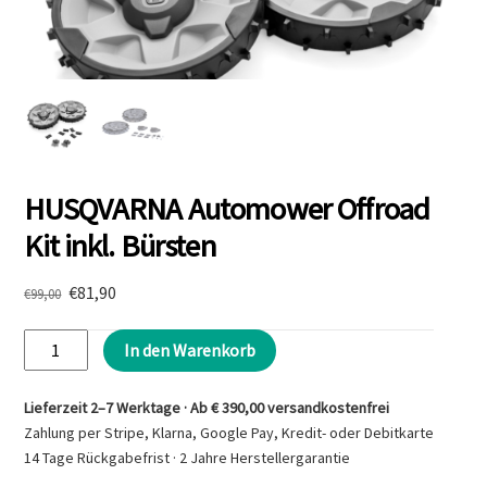
HUSQVARNA Automower Offroad
Kit inkl. Bürsten
Ursprünglicher
Aktueller
€
81,90
€
99,00
Preis
Preis
HUSQVARNA
war:
ist:
In den Warenkorb
€99,00
€81,90.
Automower
Offroad
Lieferzeit 2–7 Werktage · Ab € 390,00 versandkostenfrei
Kit
Zahlung per Stripe, Klarna, Google Pay, Kredit- oder Debitkarte
inkl.
14 Tage Rückgabefrist · 2 Jahre Herstellergarantie
Bürsten