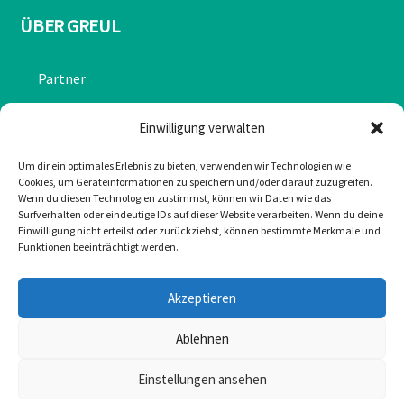
ÜBER GREUL
Partner
Chronik
Einwilligung verwalten
Datenschutzerklärung
Um dir ein optimales Erlebnis zu bieten, verwenden wir Technologien wie
Cookies, um Geräteinformationen zu speichern und/oder darauf zuzugreifen.
Impressum
Wenn du diesen Technologien zustimmst, können wir Daten wie das
Surfverhalten oder eindeutige IDs auf dieser Website verarbeiten. Wenn du deine
Cookie-Richtlinie (EU)
Einwilligung nicht erteilst oder zurückziehst, können bestimmte Merkmale und
Funktionen beeinträchtigt werden.
KONTAKT
Akzeptieren
Mail: office@greulonline.at
Ablehnen
Tel: +43 2755 7272
Einstellungen ansehen
Texing 20, 3242 Texing