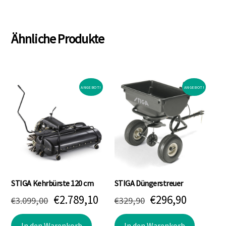
Ähnliche Produkte
ANGEBOT!
ANGEBOT!
STIGA Kehrbürste 120 cm
STIGA Düngerstreuer
Ursprünglicher
Aktueller
Ursprünglicher
Aktuell
€
2.789,10
€
296,90
€
3.099,00
€
329,90
Preis
Preis
Preis
Preis
In den Warenkorb
In den Warenkorb