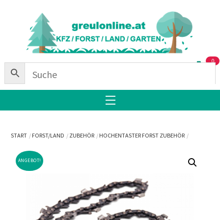
Skip
Back
to
To
content
Top
0
Menu
START
FORST/LAND
ZUBEHÖR
HOCHENTASTER FORST ZUBEHÖR
ANGEBOT!