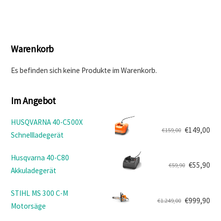
Warenkorb
Es befinden sich keine Produkte im Warenkorb.
Im Angebot
HUSQVARNA 40-C500X
€
149,00
€
159,00
Schnellladegerät
Ursprünglicher
Aktueller
Preis
Preis
Husqvarna 40-C80
war:
ist:
€
55,90
€
59,90
Akkuladegerät
Ursprünglicher
Aktueller
€159,00
€149,00.
Preis
Preis
STIHL MS 300 C-M
war:
ist:
€
999,90
€
1.249,00
Motorsäge
Ursprünglicher
Aktueller
€59,90
€55,90.
Preis
Preis