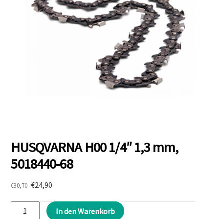
HUSQVARNA H00 1/4″ 1,3 mm,
5018440-68
Ursprünglicher
Aktueller
€
24,90
€
30,70
Preis
Preis
HUSQVARNA
war:
ist:
In den Warenkorb