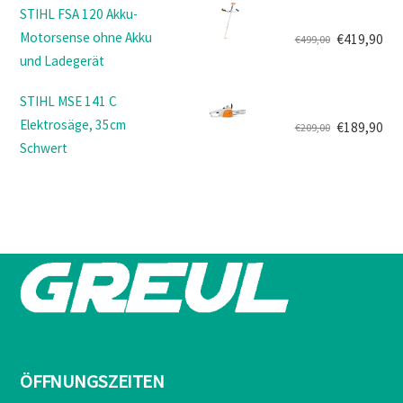
STIHL FSA 120 Akku-
war:
ist:
Motorsense ohne Akku
€
419,90
€
499,00
€1.249,00
€999,90.
Ursprünglicher
Aktueller
und Ladegerät
Preis
Preis
war:
ist:
STIHL MSE 141 C
€499,00
€419,90.
Elektrosäge, 35cm
€
189,90
€
209,00
Ursprünglicher
Aktueller
Schwert
Preis
Preis
war:
ist:
€209,00
€189,90.
ÖFFNUNGSZEITEN