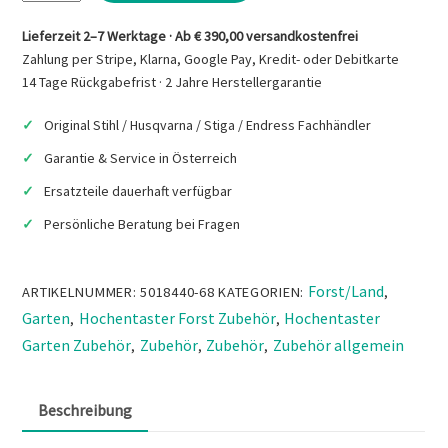
€30,70
€24,90.
H00
1/4"
Lieferzeit 2–7 Werktage · Ab € 390,00 versandkostenfrei
1,3
Zahlung per Stripe, Klarna, Google Pay, Kredit- oder Debitkarte
mm,
14 Tage Rückgabefrist · 2 Jahre Herstellergarantie
5018440-
Original Stihl / Husqvarna / Stiga / Endress Fachhändler
68
Menge
Garantie & Service in Österreich
Ersatzteile dauerhaft verfügbar
Persönliche Beratung bei Fragen
Forst/Land
ARTIKELNUMMER:
5018440-68
KATEGORIEN:
,
Garten
Hochentaster Forst Zubehör
Hochentaster
,
,
Garten Zubehör
Zubehör
Zubehör
Zubehör allgemein
,
,
,
Beschreibung