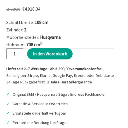
Ursprünglicher
Aktueller
€
4.918,34
€
5.719,00
Preis
Preis
Schnittbreite:
108 cm
war:
ist:
€5.719,00
€4.918,34.
Zylinder:
2
Motorhersteller:
Husqvarna
Hubraum:
708 cm³
HUSQVARNA
In den Warenkorb
TC
220T
Lieferzeit 2–7 Werktage · Ab € 390,00 versandkostenfrei
Traktor
Zahlung per Stripe, Klarna, Google Pay, Kredit- oder Debitkarte
mit
14 Tage Rückgabefrist · 2 Jahre Herstellergarantie
Heckauswurf
Original Stihl / Husqvarna / Stiga / Endress Fachhändler
Menge
Garantie & Service in Österreich
Ersatzteile dauerhaft verfügbar
Persönliche Beratung bei Fragen