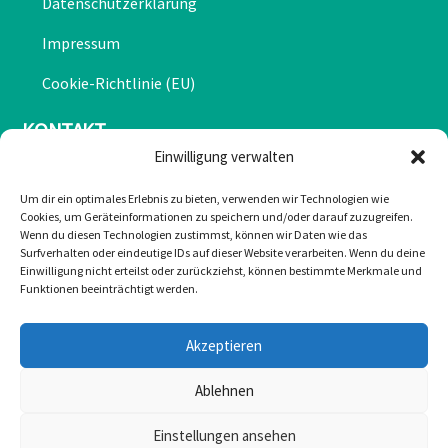
Datenschutzerklärung
Impressum
Cookie-Richtlinie (EU)
KONTAKT
Einwilligung verwalten
Mail: office@greulonline.at
Um dir ein optimales Erlebnis zu bieten, verwenden wir Technologien wie
Cookies, um Geräteinformationen zu speichern und/oder darauf zuzugreifen.
Tel: +43 2755 7272
Wenn du diesen Technologien zustimmst, können wir Daten wie das
Surfverhalten oder eindeutige IDs auf dieser Website verarbeiten. Wenn du deine
Texing 20, 3242 Texing
Einwilligung nicht erteilst oder zurückziehst, können bestimmte Merkmale und
Funktionen beeinträchtigt werden.
Greul auf Facebook
Akzeptieren
Ablehnen
Einstellungen ansehen