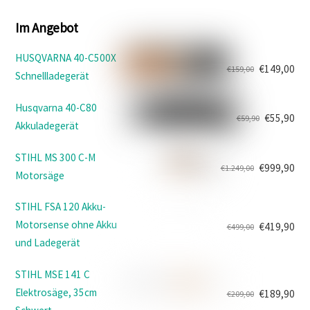
Im Angebot
HUSQVARNA 40-C500X
€
149,00
€
159,00
Schnellladegerät
Ursprünglicher
Aktueller
Preis
Preis
Husqvarna 40-C80
war:
ist:
€
55,90
€
59,90
Akkuladegerät
Ursprünglicher
Aktueller
€159,00
€149,00.
Preis
Preis
STIHL MS 300 C-M
war:
ist:
€
999,90
€
1.249,00
Motorsäge
Ursprünglicher
Aktueller
€59,90
€55,90.
Preis
Preis
STIHL FSA 120 Akku-
war:
ist:
Motorsense ohne Akku
€
419,90
€
499,00
€1.249,00
€999,90.
Ursprünglicher
Aktueller
und Ladegerät
Preis
Preis
war:
ist:
STIHL MSE 141 C
€499,00
€419,90.
Elektrosäge, 35cm
€
189,90
€
209,00
Ursprünglicher
Aktueller