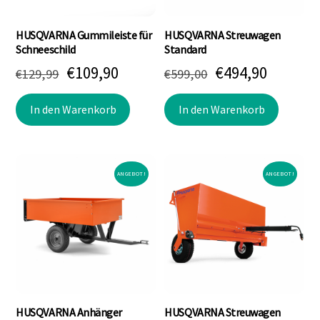
HUSQVARNA Gummileiste für
HUSQVARNA Streuwagen
Schneeschild
Standard
Ursprünglicher
Aktueller
Ursprünglicher
Aktuell
€
109,90
€
494,90
€
129,99
€
599,00
Preis
Preis
Preis
Preis
In den Warenkorb
In den Warenkorb
war:
ist:
war:
ist:
€129,99
€109,90.
€599,00
€494,90
ANGEBOT!
ANGEBOT!
HUSQVARNA Anhänger
HUSQVARNA Streuwagen