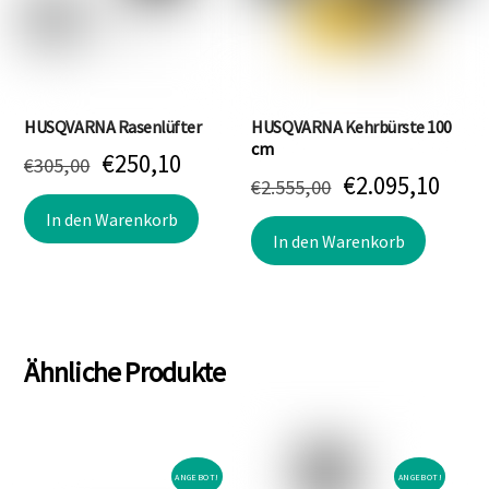
HUSQVARNA Rasenlüfter
HUSQVARNA Kehrbürste 100
cm
Ursprünglicher
Aktueller
€
250,10
€
305,00
Ursprünglich
Aktu
€
2.095,10
€
2.555,00
Preis
Preis
Preis
Prei
In den Warenkorb
war:
ist:
In den Warenkorb
war:
ist:
€305,00
€250,10.
€2.555,00
€2.0
Ähnliche Produkte
ANGEBOT!
ANGEBOT!