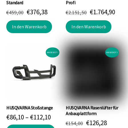
Standard
Profi
Ursprünglicher
Aktueller
Ursprünglich
Aktu
€
376,38
€
1.764,90
€
459,00
€
2.151,50
Preis
Preis
Preis
Prei
In den Warenkorb
In den Warenkorb
war:
ist:
war:
ist:
€459,00
€376,38.
€2.151,50
€1.7
ANGEBOT!
ANGEBOT!
HUSQVARNA Stoßstange
HUSQVARNA Rasenlüfter für
Anbauplattform
Preisspanne:
€
86,10
–
€
112,10
Ursprünglicher
Aktuell
€
126,28
€
154,00
€86,10