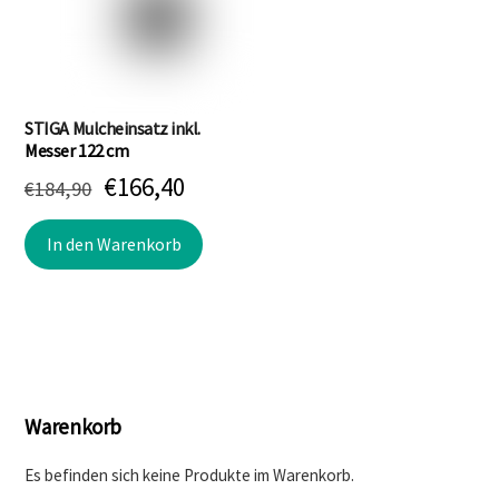
STIGA Mulcheinsatz inkl.
Messer 122 cm
Ursprünglicher
Aktueller
€
166,40
€
184,90
Preis
Preis
In den Warenkorb
war:
ist:
€184,90
€166,40.
Warenkorb
Es befinden sich keine Produkte im Warenkorb.