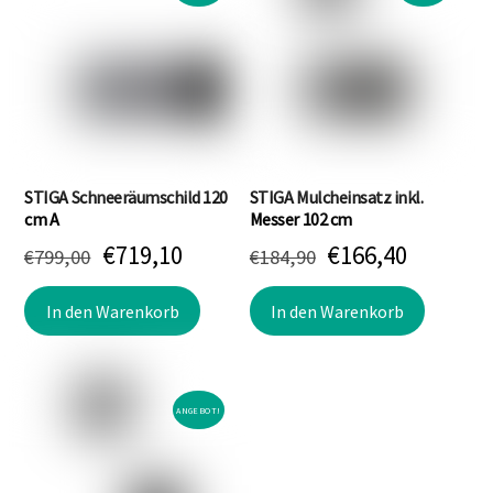
STIGA Schneeräumschild 120
STIGA Mulcheinsatz inkl.
cm A
Messer 102 cm
Ursprünglicher
Aktueller
Ursprünglicher
Aktuell
€
719,10
€
166,40
€
799,00
€
184,90
Preis
Preis
Preis
Preis
In den Warenkorb
In den Warenkorb
war:
ist:
war:
ist:
€799,00
€719,10.
€184,90
€166,40.
ANGEBOT!