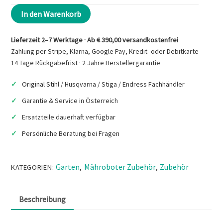
STIHL
In den Warenkorb
Elektronikmodul
MID
Lieferzeit 2–7 Werktage · Ab € 390,00 versandkostenfrei
RMI,
Zahlung per Stripe, Klarna, Google Pay, Kredit- oder Debitkarte
63094301449
14 Tage Rückgabefrist · 2 Jahre Herstellergarantie
Menge
Original Stihl / Husqvarna / Stiga / Endress Fachhändler
Garantie & Service in Österreich
Ersatzteile dauerhaft verfügbar
Persönliche Beratung bei Fragen
Garten
Mähroboter Zubehör
Zubehör
KATEGORIEN:
,
,
Beschreibung