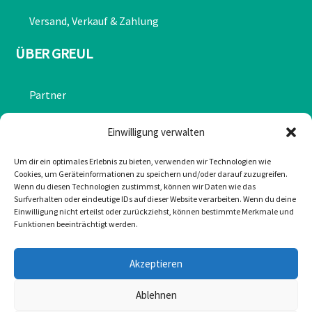
Versand, Verkauf & Zahlung
ÜBER GREUL
Partner
Chronik
Einwilligung verwalten
Datenschutzerklärung
Um dir ein optimales Erlebnis zu bieten, verwenden wir Technologien wie
Cookies, um Geräteinformationen zu speichern und/oder darauf zuzugreifen.
Impressum
Wenn du diesen Technologien zustimmst, können wir Daten wie das
Surfverhalten oder eindeutige IDs auf dieser Website verarbeiten. Wenn du deine
Cookie-Richtlinie (EU)
Einwilligung nicht erteilst oder zurückziehst, können bestimmte Merkmale und
Funktionen beeinträchtigt werden.
KONTAKT
Akzeptieren
Mail: office@greulonline.at
Ablehnen
Tel: +43 2755 7272