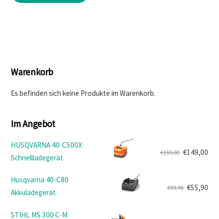
€899,00
€809,10.
Warenkorb
Es befinden sich keine Produkte im Warenkorb.
Im Angebot
HUSQVARNA 40-C500X
€
149,00
€
159,00
Schnellladegerät
Ursprünglicher
Aktueller
Preis
Preis
Husqvarna 40-C80
war:
ist:
€
55,90
€
59,90
Akkuladegerät
Ursprünglicher
Aktueller
€159,00
€149,00.
Preis
Preis
STIHL MS 300 C-M
war:
ist: