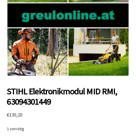
STIHL Elektronikmodul MID RMI,
63094301449
€
130,20
1 vorrätig