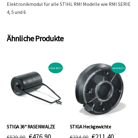
Elektronikmodul für alle STIHL RMI Modelle wie RMI SERIE
4, 5 und 6
Ähnliche Produkte
ANGEBOT!
ANGEBOT!
STIGA 36“ RASENWALZE
STIGA Heckgewichte
Ursprünglicher
Aktueller
Ursprünglicher
Aktuell
€
476,90
€
211,40
€
529,90
€
234,90