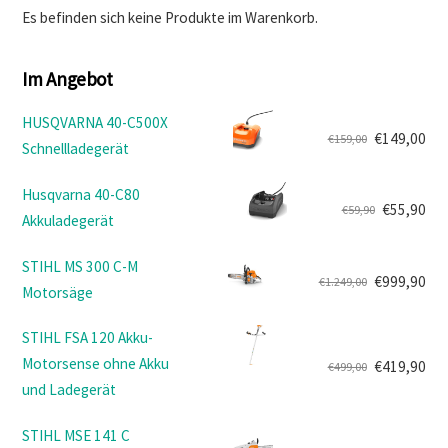
Es befinden sich keine Produkte im Warenkorb.
Im Angebot
HUSQVARNA 40-C500X
€
149,00
€
159,00
Schnellladegerät
Ursprünglicher
Aktueller
Preis
Preis
Husqvarna 40-C80
war:
ist:
€
55,90
€
59,90
Akkuladegerät
Ursprünglicher
Aktueller
€159,00
€149,00.
Preis
Preis
STIHL MS 300 C-M
war:
ist:
€
999,90
€
1.249,00
Motorsäge
Ursprünglicher
Aktueller
€59,90
€55,90.
Preis
Preis
STIHL FSA 120 Akku-
war:
ist:
Motorsense ohne Akku
€
419,90
€
499,00
€1.249,00
€999,90.
Ursprünglicher
Aktueller
und Ladegerät
Preis
Preis
war:
ist:
STIHL MSE 141 C