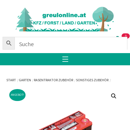
Skip
Back
to
To
content
Top
0
Menu
START
GARTEN
RASENTRAKTOR ZUBEHÖR
SONSTIGES ZUBEHÖR
ANGEBOT!