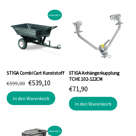
ANGEBOT!
STIGA Combi Cart Kunststoff
STIGA Anhängerkupplung
TCHE 102-122CM
Ursprünglicher
Aktueller
€
539,10
€
599,00
€
71,90
Preis
Preis
In den Warenkorb
war:
ist:
In den Warenkorb
€599,00
€539,10.
ANGEBOT!