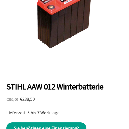
STIHL AAW 012 Winterbatterie
Ursprünglicher
Aktueller
€
238,50
€
265,00
Preis
Preis
Lieferzeit: 5 bis 7 Werktage
war:
ist:
€265,00
€238,50.
Sie benötigen eine Finanzierung?