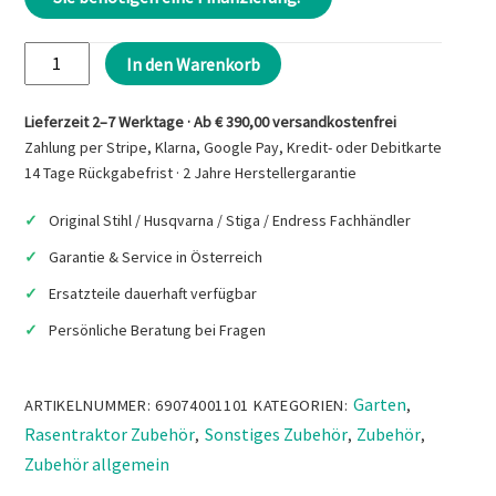
STIHL
In den Warenkorb
AAW
012
Lieferzeit 2–7 Werktage · Ab € 390,00 versandkostenfrei
Winterbatterie
Zahlung per Stripe, Klarna, Google Pay, Kredit- oder Debitkarte
Menge
14 Tage Rückgabefrist · 2 Jahre Herstellergarantie
Original Stihl / Husqvarna / Stiga / Endress Fachhändler
Garantie & Service in Österreich
Ersatzteile dauerhaft verfügbar
Persönliche Beratung bei Fragen
Garten
ARTIKELNUMMER:
69074001101
KATEGORIEN:
,
Rasentraktor Zubehör
Sonstiges Zubehör
Zubehör
,
,
,
Zubehör allgemein