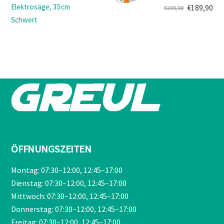
€499,00
€419,90.
Elektrosäge, 35cm
€
189,90
€
209,00
Ursprünglicher
Aktueller
Schwert
Preis
Preis
war:
ist:
€209,00
€189,90.
ÖFFNUNGSZEITEN
Montag: 07:30–12:00, 12:45–17:00
Dienstag: 07:30–12:00, 12:45–17:00
Mittwoch: 07:30–12:00, 12:45–17:00
Donnerstag: 07:30–12:00, 12:45–17:00
Freitag: 07:30–12:00, 12:45–17:00