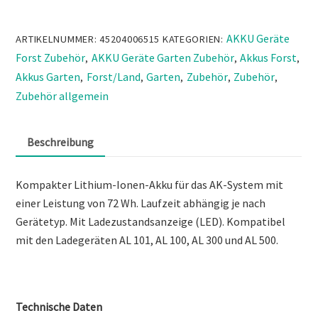
STIHL
In den Warenkorb
AK
10
Lieferzeit 2–7 Werktage · Ab € 390,00 versandkostenfrei
Akku
Zahlung per Stripe, Klarna, Google Pay, Kredit- oder Debitkarte
Menge
14 Tage Rückgabefrist · 2 Jahre Herstellergarantie
Original Stihl / Husqvarna / Stiga / Endress Fachhändler
Garantie & Service in Österreich
Ersatzteile dauerhaft verfügbar
Persönliche Beratung bei Fragen
AKKU Geräte
ARTIKELNUMMER:
45204006515
KATEGORIEN:
Forst Zubehör
AKKU Geräte Garten Zubehör
Akkus Forst
,
,
,
Akkus Garten
Forst/Land
Garten
Zubehör
Zubehör
,
,
,
,
,
Zubehör allgemein