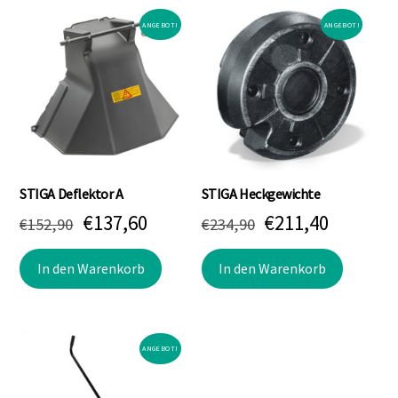
Akkuzellentechnologie:
LITHIUM-IO
N
Eingabe-, Satz- und Druckfehler vorbehalten.
Ähnliche Produkte
ANGEBOT!
ANGEBOT!