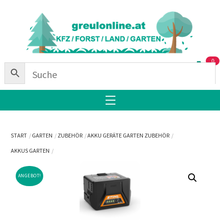
Skip
Back
to
To
content
Top
0
Menu
START
GARTEN
ZUBEHÖR
AKKU GERÄTE GARTEN ZUBEHÖR
AKKUS GARTEN
ANGEBOT!