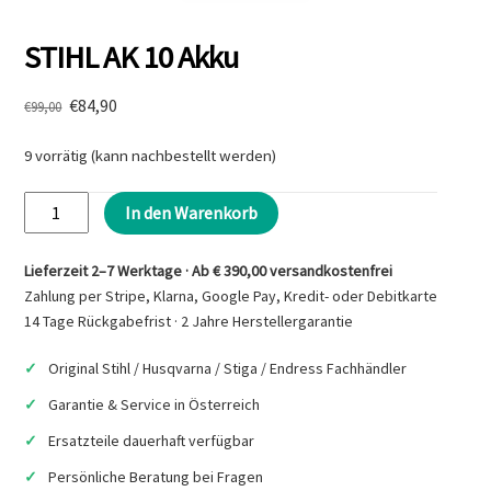
STIHL AK 10 Akku
Ursprünglicher
Aktueller
€
84,90
€
99,00
Preis
Preis
war:
ist:
9 vorrätig (kann nachbestellt werden)
€99,00
€84,90.