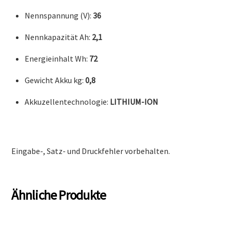
Beschreibung
Kompakter Lithium-Ionen-Akku für das AK-System mit
einer Leistung von 72 Wh. Laufzeit abhängig je nach
Gerätetyp. Mit Ladezustandsanzeige (LED). Kompatibel
mit den Ladegeräten AL 101, AL 100, AL 300 und AL 500.
Technische Daten
Nennspannung (V):
36
Nennkapazität Ah:
2,1
Energieinhalt Wh:
72
Gewicht Akku kg:
0,8