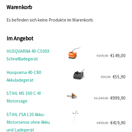
Warenkorb
Es befinden sich keine Produkte im Warenkorb.
Im Angebot
HUSQVARNA 40-C500X
€
149,00
€
159,00
Schnellladegerät
Ursprünglicher
Aktueller
Preis
Preis
Husqvarna 40-C80
war:
ist:
€
55,90
€
59,90
Akkuladegerät
Ursprünglicher
Aktueller
€159,00
€149,00.
Preis
Preis
STIHL MS 300 C-M
war:
ist:
€
999,90
€
1.249,00
Motorsäge
Ursprünglicher
Aktueller
€59,90
€55,90.
Preis
Preis
STIHL FSA 120 Akku-
war:
ist:
Motorsense ohne Akku
€
419,90
€
499,00
€1.249,00
€999,90.
Ursprünglicher
Aktueller
und Ladegerät