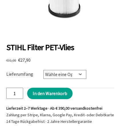
STIHL Filter PET-Vlies
Ursprünglicher
Aktueller
€
27,90
€
31,00
Preis
Preis
war:
ist:
Lieferumfang
€31,00
€27,90.
STIHL
In den Warenkorb
Filter
PET-
Lieferzeit 2–7 Werktage · Ab € 390,00 versandkostenfrei
Vlies
Zahlung per Stripe, Klarna, Google Pay, Kredit- oder Debitkarte
Menge
14 Tage Rückgabefrist · 2 Jahre Herstellergarantie