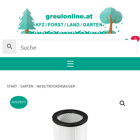
Skip
Back
to
To
content
Top
0
Menu
START
GARTEN
NASS/TROCKENSAUGER
ANGEBOT!