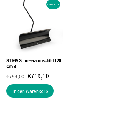
ANGEBOT!
STIGA Schneeräumschild 120
cm B
Ursprünglicher
Aktueller
€
719,10
€
799,00
Preis
Preis
In den Warenkorb
war:
ist:
€799,00
€719,10.