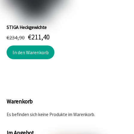
STIGA Heckgewichte
Ursprünglicher
Aktueller
€
211,40
€
234,90
Preis
Preis
In den Warenkorb
war:
ist:
€234,90
€211,40.
Warenkorb
Es befinden sich keine Produkte im Warenkorb.
Im Angebot