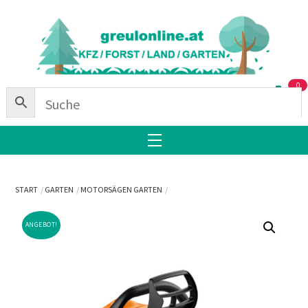
Skip
Back
to
To
content
Top
0
Menu
START
GARTEN
MOTORSÄGEN GARTEN
ANGEBOT!