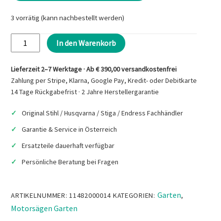
3 vorrätig (kann nachbestellt werden)
STIHL
In den Warenkorb
MS
172
Lieferzeit 2–7 Werktage · Ab € 390,00 versandkostenfrei
Benzin
Zahlung per Stripe, Klarna, Google Pay, Kredit- oder Debitkarte
Motorsäge
14 Tage Rückgabefrist · 2 Jahre Herstellergarantie
Menge
Original Stihl / Husqvarna / Stiga / Endress Fachhändler
Garantie & Service in Österreich
Ersatzteile dauerhaft verfügbar
Persönliche Beratung bei Fragen
Garten
ARTIKELNUMMER:
11482000014
KATEGORIEN:
,
Motorsägen Garten