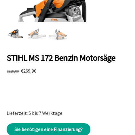
STIHL MS 172 Benzin Motorsäge
Ursprünglicher
Aktueller
€
269,90
€
329,00
Preis
Preis
war:
ist:
€329,00
€269,90.
Lieferzeit: 5 bis 7 Werktage
Sie benötigen eine Finanzierung?