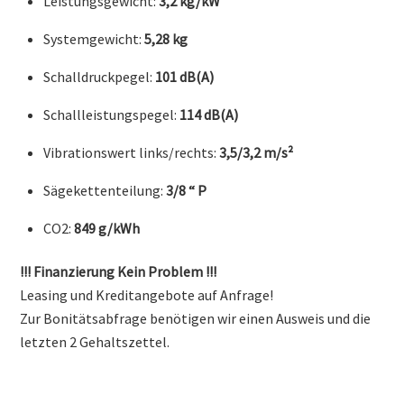
Leistungsgewicht:
3,2 kg/kW
Systemgewicht:
5,28 kg
Schalldruckpegel:
101 dB(A)
Schallleistungspegel:
114 dB(A)
Vibrationswert links/rechts:
3,5/3,2 m/s²
Sägekettenteilung:
3/8 “ P
CO2:
849 g/kWh
!!! Finanzierung Kein Problem !!!
Leasing und Kreditangebote auf Anfrage!
Zur Bonitätsabfrage benötigen wir einen Ausweis und die
letzten 2 Gehaltszettel.