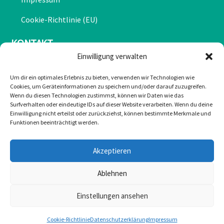
Cookie-Richtlinie (EU)
KONTAKT
Einwilligung verwalten
Mail: office@greulonline.at
Um dir ein optimales Erlebnis zu bieten, verwenden wir Technologien wie
Cookies, um Geräteinformationen zu speichern und/oder darauf zuzugreifen.
Tel: +43 2755 7272
Wenn du diesen Technologien zustimmst, können wir Daten wie das
Surfverhalten oder eindeutige IDs auf dieser Website verarbeiten. Wenn du deine
Texing 20, 3242 Texing
Einwilligung nicht erteilst oder zurückziehst, können bestimmte Merkmale und
Funktionen beeinträchtigt werden.
Greul auf Facebook
Akzeptieren
Ablehnen
Einstellungen ansehen
Cookie-Richtlinie
Datenschutzerklärung
Impressum